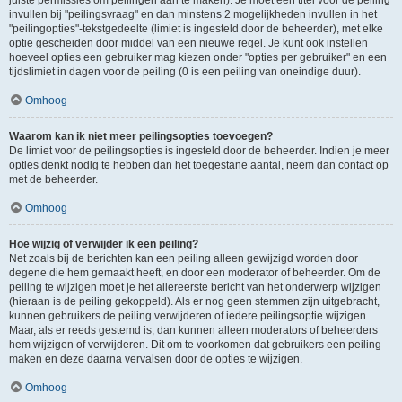
juiste permissies om peilingen aan te maken). Je moet een titel voor de peiling
invullen bij "peilingsvraag" en dan minstens 2 mogelijkheden invullen in het
"peilingopties"-tekstgedeelte (limiet is ingesteld door de beheerder), met elke
optie gescheiden door middel van een nieuwe regel. Je kunt ook instellen
hoeveel opties een gebruiker mag kiezen onder "opties per gebruiker" en een
tijdslimiet in dagen voor de peiling (0 is een peiling van oneindige duur).
Omhoog
Waarom kan ik niet meer peilingsopties toevoegen?
De limiet voor de peilingsopties is ingesteld door de beheerder. Indien je meer
opties denkt nodig te hebben dan het toegestane aantal, neem dan contact op
met de beheerder.
Omhoog
Hoe wijzig of verwijder ik een peiling?
Net zoals bij de berichten kan een peiling alleen gewijzigd worden door
degene die hem gemaakt heeft, en door een moderator of beheerder. Om de
peiling te wijzigen moet je het allereerste bericht van het onderwerp wijzigen
(hieraan is de peiling gekoppeld). Als er nog geen stemmen zijn uitgebracht,
kunnen gebruikers de peiling verwijderen of iedere peilingsoptie wijzigen.
Maar, als er reeds gestemd is, dan kunnen alleen moderators of beheerders
hem wijzigen of verwijderen. Dit om te voorkomen dat gebruikers een peiling
maken en deze daarna vervalsen door de opties te wijzigen.
Omhoog