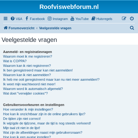
Roofviswebforum.nl
V&A
Facebook
Instagram
YouTube
Huisregels
Z
Forumoverzicht
Veelgestelde vragen
o
Veelgestelde vragen
e
k
Aanmeld- en registratievragen
Waarom moet ik me registreren?
Wat is COPPA?
Waarom kan ik niet registreren?
Ik ben geregistreerd maar kan niet aanmelden!
Waarom kan ik niet aanmelden?
Ik heb me ooit geregistreerd maar kan nu niet meer aanmelden!?
Ik weet mijn wachtwoord niet meer!
Waarom word ik automatisch afgemeld?
Wat doet "verwijder cookies"?
Gebruikersvoorkeuren en instellingen
Hoe verander ik mijn instellingen?
Hoe kan ik onzichtbaar zijn in de online gebruikers lijst?
De tijden zijn niet correct!
Ik wijzigde de tijdzone, maar de tijd is nog steeds verkeerd!
Mijn taal zit niet in de lijst!
Wat zijn de afbeeldingen naast mijn gebruikersnaam?
Hoe kan ik een avatar instellen?