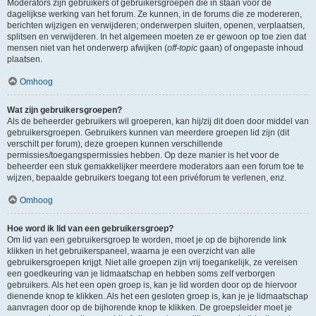
Moderators zijn gebruikers of gebruikersgroepen die in staan voor de
dagelijkse werking van het forum. Ze kunnen, in de forums die ze modereren,
berichten wijzigen en verwijderen; onderwerpen sluiten, openen, verplaatsen,
splitsen en verwijderen. In het algemeen moeten ze er gewoon op toe zien dat
mensen niet van het onderwerp afwijken (
off-topic
gaan) of ongepaste inhoud
plaatsen.
Omhoog
Wat zijn gebruikersgroepen?
Als de beheerder gebruikers wil groeperen, kan hij/zij dit doen door middel van
gebruikersgroepen. Gebruikers kunnen van meerdere groepen lid zijn (dit
verschilt per forum), deze groepen kunnen verschillende
permissies/toegangspermissies hebben. Op deze manier is het voor de
beheerder een stuk gemakkelijker meerdere moderators aan een forum toe te
wijzen, bepaalde gebruikers toegang tot een privéforum te verlenen, enz.
Omhoog
Hoe word ik lid van een gebruikersgroep?
Om lid van een gebruikersgroep te worden, moet je op de bijhorende link
klikken in het gebruikerspaneel, waarna je een overzicht van alle
gebruikersgroepen krijgt. Niet alle groepen zijn vrij toegankelijk, ze vereisen
een goedkeuring van je lidmaatschap en hebben soms zelf verborgen
gebruikers. Als het een open groep is, kan je lid worden door op de hiervoor
dienende knop te klikken. Als het een gesloten groep is, kan je je lidmaatschap
aanvragen door op de bijhorende knop te klikken. De groepsleider moet je