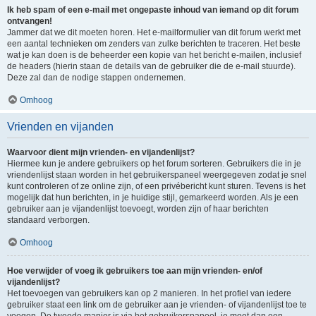
Ik heb spam of een e-mail met ongepaste inhoud van iemand op dit forum
ontvangen!
Jammer dat we dit moeten horen. Het e-mailformulier van dit forum werkt met
een aantal technieken om zenders van zulke berichten te traceren. Het beste
wat je kan doen is de beheerder een kopie van het bericht e-mailen, inclusief
de headers (hierin staan de details van de gebruiker die de e-mail stuurde).
Deze zal dan de nodige stappen ondernemen.
Omhoog
Vrienden en vijanden
Waarvoor dient mijn vrienden- en vijandenlijst?
Hiermee kun je andere gebruikers op het forum sorteren. Gebruikers die in je
vriendenlijst staan worden in het gebruikerspaneel weergegeven zodat je snel
kunt controleren of ze online zijn, of een privébericht kunt sturen. Tevens is het
mogelijk dat hun berichten, in je huidige stijl, gemarkeerd worden. Als je een
gebruiker aan je vijandenlijst toevoegt, worden zijn of haar berichten
standaard verborgen.
Omhoog
Hoe verwijder of voeg ik gebruikers toe aan mijn vrienden- en/of
vijandenlijst?
Het toevoegen van gebruikers kan op 2 manieren. In het profiel van iedere
gebruiker staat een link om de gebruiker aan je vrienden- of vijandenlijst toe te