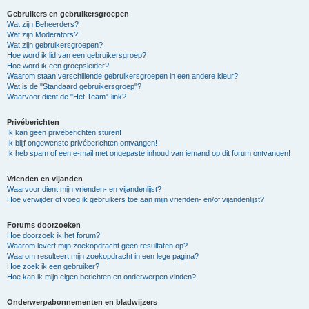
Gebruikers en gebruikersgroepen
Wat zijn Beheerders?
Wat zijn Moderators?
Wat zijn gebruikersgroepen?
Hoe word ik lid van een gebruikersgroep?
Hoe word ik een groepsleider?
Waarom staan verschillende gebruikersgroepen in een andere kleur?
Wat is de "Standaard gebruikersgroep"?
Waarvoor dient de "Het Team"-link?
Privéberichten
Ik kan geen privéberichten sturen!
Ik blijf ongewenste privéberichten ontvangen!
Ik heb spam of een e-mail met ongepaste inhoud van iemand op dit forum ontvangen!
Vrienden en vijanden
Waarvoor dient mijn vrienden- en vijandenlijst?
Hoe verwijder of voeg ik gebruikers toe aan mijn vrienden- en/of vijandenlijst?
Forums doorzoeken
Hoe doorzoek ik het forum?
Waarom levert mijn zoekopdracht geen resultaten op?
Waarom resulteert mijn zoekopdracht in een lege pagina?
Hoe zoek ik een gebruiker?
Hoe kan ik mijn eigen berichten en onderwerpen vinden?
Onderwerpabonnementen en bladwijzers