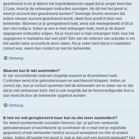
geactiveerd is en je tijdens het registratieproces opgaf dat je jonger bent dan
13 jaar, moet je de ontvangen instructies opvolgen. Als dit niet het geval is,
moet je account dan geactiveerd worden? Sommige forums vereisen dat
iedere nieuwe account geactiveerd wordt, ofwel door jezelf of door een
beheerder. Wanneer je je geregistreerd hebt, werd ook medegedeeld of dit al
dan niet nodig is. Indien je een e-mail ontvangen hebt, moet je de daarin
opgegeven instructies volgen. Als je nooit een e-mail ontvangen hebt, was het
opgegeven e-mailadres dan wel juist? Één van de redenen van activatie is om
het aantal valse accounts te doen dalen. Als je zeker bent dat je e-mailadres
correct was, neem dan contact op met de beheerder.
Omhoog
Waarom kan ik niet aanmelden?
Er zijn verschillende redenen mogelijk waarom je dit probleem hebt.
Controleer eerst of je gebruikersnaam en wachtwoord kloppen. Indien ze
correct zijn, kun je contact opnemen met de beheerder om er zeker van te zijn
dat je niet verbannen bent. Het is ook mogelijk dat de forumconfiguratie fout is,
dan moet dit door de beheerder opgelost worden.
Omhoog
Ik heb me ooit geregistreerd maar kan nu niet meer aanmelden!?
De meest voorkomende oorzaken hiervoor zijn: je gaf een verkeerde
gebruikersnaam of wachtwoord op (controleer de e-mail met je registratie
gegevens) of een beheerder heeft je account verwijderd om één of andere
reden. Indien dit laatste het geval is, heb je dan ooit een bericht geplaatst? Het