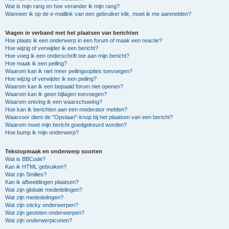
Wat is mijn rang en hoe verander ik mijn rang?
Wanneer ik op de e-maillink van een gebruiker klik, moet ik me aanmelden?
Vragen in verband met het plaatsen van berichten
Hoe plaats ik een onderwerp in een forum of maak een reactie?
Hoe wijzig of verwijder ik een bericht?
Hoe voeg ik een onderschrift toe aan mijn bericht?
Hoe maak ik een peiling?
Waarom kan ik niet meer peilingsopties toevoegen?
Hoe wijzig of verwijder ik een peiling?
Waarom kan ik een bepaald forum niet openen?
Waarom kan ik geen bijlagen toevoegen?
Waarom ontving ik een waarschuwing?
Hoe kan ik berichten aan een moderator melden?
Waarvoor dient de "Opslaan"-knop bij het plaatsen van een bericht?
Waarom moet mijn bericht goedgekeurd worden?
Hoe bump ik mijn onderwerp?
Tekstopmaak en onderwerp soorten
Wat is BBCode?
Kan ik HTML gebruiken?
Wat zijn Smilies?
Kan ik afbeeldingen plaatsen?
Wat zijn globale mededelingen?
Wat zijn mededelingen?
Wat zijn sticky onderwerpen?
Wat zijn gesloten onderwerpen?
Wat zijn onderwerpiconen?