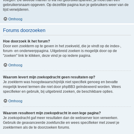
voegen. De tweede manier is via het gebruikerspaneel, je moet dan een
gebruikersnaam opgeven. Op dezelfde pagina kun je gebruikers weer van de
lijst verwijderen.
Omhoog
Forums doorzoeken
Hoe doorzoek ik het forum?
Door een zoekterm op te geven in het zoekveld, die je vindt op de index-,
forum- en onderwerppagina. Uitgebreid zoeken is mogelijk door op de
"zoeken" link te klikken, deze vind je op iedere pagina.
Omhoog
Waarom levert mijn zoekopdracht geen resultaten op?
Je zoekterm was hoogstwaarschijnlijk niet specifiek genoeg en bevatte
mogelijk teveel termen die niet door phpBB3 geïndexeerd worden. Wees
specifieker en gebruik, bij uitgebreid zoeken, de beschikbare opties.
Omhoog
Waarom resulteert mijn zoekopdracht in een lege pagina?
Je zoekopdracht gaf meer resultaten dan de webserver kon verwerken.
Gebruik de geavanceerde zoekfunctie en wees specifieker met zowel je
zoektermen als de te doorzoeken forums.