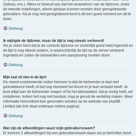
Sydney, enz.). Wees er bewust van dat het veranderen van de tijdzone, zoals
de meeste instellingen, alleen gedaan kunnen worden door geregistreerde
gebruikers. Als je nog niet geregistreerd bent is dit een goed moment om dit te
doen.
Omhoog
Ik wijzigde de tijdzone, maar de tijd is nog steeds verkeerd!
Als je zeker bent dat je de correcte tijdzone en zomertijd goed hebt ingevuld en
de tijd is nog steeds anders, is waarschijnlijk de tijd op de server verkeerd
ingesteld en zullen de beheerders een aanpassing moeten doen.
Omhoog
Mijn taal zit niet in de lijst!
De meest voorkomende reden hiervoor is dat de beheerder je taal niet
geïnstalleerd heeft, of dat nog niemand het forum in je taal vertaald heeft. Je
kunt altijd aan de beheerder vragen of hij het talenpakket, dat je nodig hebt, wil
installeren. Indien het nog niet bestaat, mag je gerust de vertaling maken. Meer
informatie hieromtrent kan gevonden worden op de website van phpBB
Limited (de link staat onderaan iedere pagina).
Omhoog
Wat zijn de afbeeldingen naast mijn gebruikersnaam?
Er kunnen 2 afbeeldingen bij een gebruikersnaam staan als je berichten leest.