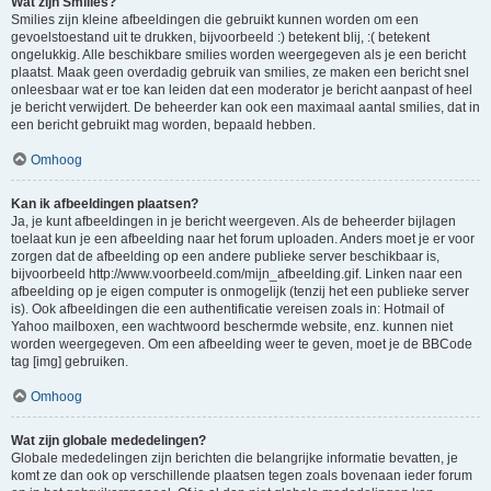
Wat zijn Smilies?
Smilies zijn kleine afbeeldingen die gebruikt kunnen worden om een
gevoelstoestand uit te drukken, bijvoorbeeld :) betekent blij, :( betekent
ongelukkig. Alle beschikbare smilies worden weergegeven als je een bericht
plaatst. Maak geen overdadig gebruik van smilies, ze maken een bericht snel
onleesbaar wat er toe kan leiden dat een moderator je bericht aanpast of heel
je bericht verwijdert. De beheerder kan ook een maximaal aantal smilies, dat in
een bericht gebruikt mag worden, bepaald hebben.
Omhoog
Kan ik afbeeldingen plaatsen?
Ja, je kunt afbeeldingen in je bericht weergeven. Als de beheerder bijlagen
toelaat kun je een afbeelding naar het forum uploaden. Anders moet je er voor
zorgen dat de afbeelding op een andere publieke server beschikbaar is,
bijvoorbeeld http://www.voorbeeld.com/mijn_afbeelding.gif. Linken naar een
afbeelding op je eigen computer is onmogelijk (tenzij het een publieke server
is). Ook afbeeldingen die een authentificatie vereisen zoals in: Hotmail of
Yahoo mailboxen, een wachtwoord beschermde website, enz. kunnen niet
worden weergegeven. Om een afbeelding weer te geven, moet je de BBCode
tag [img] gebruiken.
Omhoog
Wat zijn globale mededelingen?
Globale mededelingen zijn berichten die belangrijke informatie bevatten, je
komt ze dan ook op verschillende plaatsen tegen zoals bovenaan ieder forum