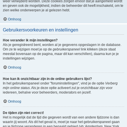
weer verwijderd worden. Deze cookies zorgen ervoor dat je aangemeld wordt
en geven ook de mogelijkheid, indien de beheerder dit heeft inschakeld, om te
zien welke onderwerpen je al gelezen hebt.
Omhoog
Gebruikersvoorkeuren en instellingen
Hoe verander ik mijn instellingen?
Als je geregistreerd bent, worden al je gegevens opgeslagen in de database.
Om ze te wijzigen moet je op de
gebruikerspaneel
link klikken (deze staat
meestal bovenaan op de pagina, maar dit kan verschillen), daarna kun je je
instellingen wijzigen.
Omhoog
Hoe kan ik onzichtbaar zijn in de online gebruikers lijst?
In het gebruikerspaneel onder "foruminstellingen", vind je de optie
Verberg
mijn online status
. Als je deze optie activeert zul je onzichtbaar zijn voor
iedereen, behalve voor beheerders, moderators en jezelf.
Omhoog
De tijden zijn niet correct!
Het is mogelijk dat de tijd die gegeven wordt van een andere tijdzone is dan
waarin jij woont. Als dit het geval is, moet je naar het gebruikerspaneel gaan
en je tijdzone veranderen in een bepaald gebied (vb: Amsterdam, New York,