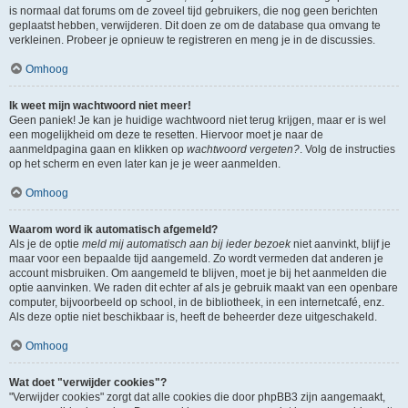
is normaal dat forums om de zoveel tijd gebruikers, die nog geen berichten
geplaatst hebben, verwijderen. Dit doen ze om de database qua omvang te
verkleinen. Probeer je opnieuw te registreren en meng je in de discussies.
Omhoog
Ik weet mijn wachtwoord niet meer!
Geen paniek! Je kan je huidige wachtwoord niet terug krijgen, maar er is wel
een mogelijkheid om deze te resetten. Hiervoor moet je naar de
aanmeldpagina gaan en klikken op
wachtwoord vergeten?
. Volg de instructies
op het scherm en even later kan je je weer aanmelden.
Omhoog
Waarom word ik automatisch afgemeld?
Als je de optie
meld mij automatisch aan bij ieder bezoek
niet aanvinkt, blijf je
maar voor een bepaalde tijd aangemeld. Zo wordt vermeden dat anderen je
account misbruiken. Om aangemeld te blijven, moet je bij het aanmelden die
optie aanvinken. We raden dit echter af als je gebruik maakt van een openbare
computer, bijvoorbeeld op school, in de bibliotheek, in een internetcafé, enz.
Als deze optie niet beschikbaar is, heeft de beheerder deze uitgeschakeld.
Omhoog
Wat doet "verwijder cookies"?
"Verwijder cookies" zorgt dat alle cookies die door phpBB3 zijn aangemaakt,