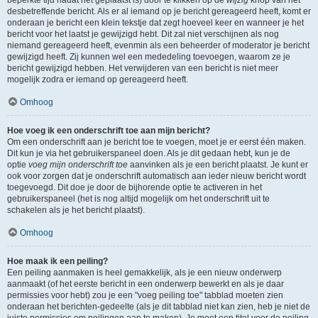
beperkte tijd nadat het geplaatst is) door te klikken op de
wijzig
knop van het
desbetreffende bericht. Als er al iemand op je bericht gereageerd heeft, komt er
onderaan je bericht een klein tekstje dat zegt hoeveel keer en wanneer je het
bericht voor het laatst je gewijzigd hebt. Dit zal niet verschijnen als nog
niemand gereageerd heeft, evenmin als een beheerder of moderator je bericht
gewijzigd heeft. Zij kunnen wel een mededeling toevoegen, waarom ze je
bericht gewijzigd hebben. Het verwijderen van een bericht is niet meer
mogelijk zodra er iemand op gereageerd heeft.
Omhoog
Hoe voeg ik een onderschrift toe aan mijn bericht?
Om een onderschrift aan je bericht toe te voegen, moet je er eerst één maken.
Dit kun je via het gebruikerspaneel doen. Als je dit gedaan hebt, kun je de
optie
voeg mijn onderschrift toe
aanvinken als je een bericht plaatst. Je kunt er
ook voor zorgen dat je onderschrift automatisch aan ieder nieuw bericht wordt
toegevoegd. Dit doe je door de bijhorende optie te activeren in het
gebruikerspaneel (het is nog altijd mogelijk om het onderschrift uit te
schakelen als je het bericht plaatst).
Omhoog
Hoe maak ik een peiling?
Een peiling aanmaken is heel gemakkelijk, als je een nieuw onderwerp
aanmaakt (of het eerste bericht in een onderwerp bewerkt en als je daar
permissies voor hebt) zou je een "voeg peiling toe" tabblad moeten zien
onderaan het berichten-gedeelte (als je dit tabblad niet kan zien, heb je niet de