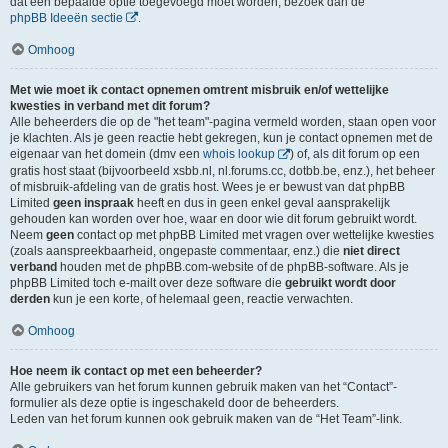
dat een bepaalde optie toegevoegd moet worden, bezoek dan de
phpBB Ideeën sectie
.
Omhoog
Met wie moet ik contact opnemen omtrent misbruik en/of wettelijke
kwesties in verband met dit forum?
Alle beheerders die op de "het team"-pagina vermeld worden, staan open voor
je klachten. Als je geen reactie hebt gekregen, kun je contact opnemen met de
eigenaar van het domein (dmv een
whois lookup
) of, als dit forum op een
gratis host staat (bijvoorbeeld xsbb.nl, nl.forums.cc, dotbb.be, enz.), het beheer
of misbruik-afdeling van de gratis host. Wees je er bewust van dat phpBB
Limited
geen inspraak
heeft en dus in geen enkel geval aansprakelijk
gehouden kan worden over hoe, waar en door wie dit forum gebruikt wordt.
Neem
geen
contact op met phpBB Limited met vragen over wettelijke kwesties
(zoals aanspreekbaarheid, ongepaste commentaar, enz.) die
niet direct
verband
houden met de phpBB.com-website of de phpBB-software. Als je
phpBB Limited toch e-mailt over deze software die
gebruikt wordt door
derden
kun je een korte, of helemaal geen, reactie verwachten.
Omhoog
Hoe neem ik contact op met een beheerder?
Alle gebruikers van het forum kunnen gebruik maken van het “Contact”-
formulier als deze optie is ingeschakeld door de beheerders.
Leden van het forum kunnen ook gebruik maken van de “Het Team”-link.