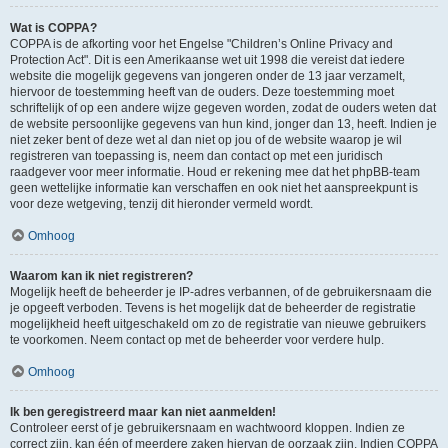
Wat is COPPA?
COPPA is de afkorting voor het Engelse "Children’s Online Privacy and
Protection Act". Dit is een Amerikaanse wet uit 1998 die vereist dat iedere
website die mogelijk gegevens van jongeren onder de 13 jaar verzamelt,
hiervoor de toestemming heeft van de ouders. Deze toestemming moet
schriftelijk of op een andere wijze gegeven worden, zodat de ouders weten dat
de website persoonlijke gegevens van hun kind, jonger dan 13, heeft. Indien je
niet zeker bent of deze wet al dan niet op jou of de website waarop je wil
registreren van toepassing is, neem dan contact op met een juridisch
raadgever voor meer informatie. Houd er rekening mee dat het phpBB-team
geen wettelijke informatie kan verschaffen en ook niet het aanspreekpunt is
voor deze wetgeving, tenzij dit hieronder vermeld wordt.
Omhoog
Waarom kan ik niet registreren?
Mogelijk heeft de beheerder je IP-adres verbannen, of de gebruikersnaam die
je opgeeft verboden. Tevens is het mogelijk dat de beheerder de registratie
mogelijkheid heeft uitgeschakeld om zo de registratie van nieuwe gebruikers
te voorkomen. Neem contact op met de beheerder voor verdere hulp.
Omhoog
Ik ben geregistreerd maar kan niet aanmelden!
Controleer eerst of je gebruikersnaam en wachtwoord kloppen. Indien ze
correct zijn, kan één of meerdere zaken hiervan de oorzaak zijn. Indien COPPA