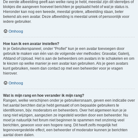
De eerste afbeelding geeft aan welke rang je hebt, meestal zijn dit sterretjes of
blokjes die aangeven hoeveel berichten je geplaatst hebt of wat je status is.
Hieronder kan nog een tweede, meestal grotere, afbeelding staan, beter
bekend als een avatar. Deze afbeelding is meestal uniek of persoonlijk voor
iedere gebruiker.
Omhoog
Hoe kan ik een avatar instellen?
In je Gebruikerspaneel, onder “Profiel” kun je een avatar toevoegen door
gebruik te maken van één van de volgende vier methodes: Gravatar, Galerij,
Afstand of Upload. Het is aan de beheerders om avatars in te schakelen en om
te kiezen op welke manier je een avatar kan gebruiken. Als je geen avatars
kunt gebruiken, neem dan contact op met een beheerder voor je vragen
hierover.
Omhoog
Wat is mijn rang en hoe verander ik mijn rang?
Rangen, welke verschijnen onder je gebruikersnaam, geven een indicatie over
het aantal berchten dat je hebt gemaakt of om bepaalde gebruikers te
identificeren, bijv. moderators en beheerders. Over het algemeen kun je je
rang niet wijzigen, aangezien ze ingesteld worden door een beheerder. Nu
moet je natuurlijk het forum niet beginnen te spammen met onzinnig veel
berichten, gewoon voor een hogere rang. Dit heeft zelfs mogelijk het
tegenovergestelde effect, een beheerder of moderator kunnen je berichten
aantal doen dalen.