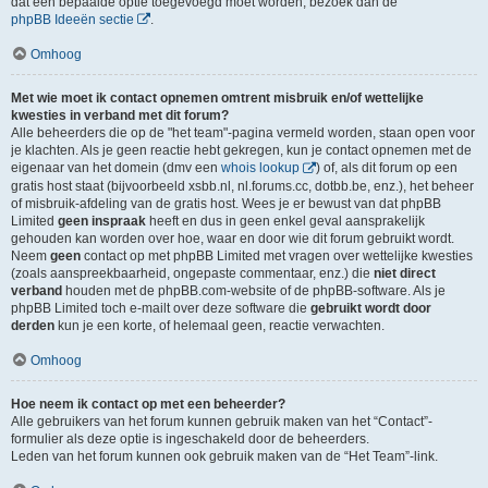
dat een bepaalde optie toegevoegd moet worden, bezoek dan de
phpBB Ideeën sectie
.
Omhoog
Met wie moet ik contact opnemen omtrent misbruik en/of wettelijke
kwesties in verband met dit forum?
Alle beheerders die op de "het team"-pagina vermeld worden, staan open voor
je klachten. Als je geen reactie hebt gekregen, kun je contact opnemen met de
eigenaar van het domein (dmv een
whois lookup
) of, als dit forum op een
gratis host staat (bijvoorbeeld xsbb.nl, nl.forums.cc, dotbb.be, enz.), het beheer
of misbruik-afdeling van de gratis host. Wees je er bewust van dat phpBB
Limited
geen inspraak
heeft en dus in geen enkel geval aansprakelijk
gehouden kan worden over hoe, waar en door wie dit forum gebruikt wordt.
Neem
geen
contact op met phpBB Limited met vragen over wettelijke kwesties
(zoals aanspreekbaarheid, ongepaste commentaar, enz.) die
niet direct
verband
houden met de phpBB.com-website of de phpBB-software. Als je
phpBB Limited toch e-mailt over deze software die
gebruikt wordt door
derden
kun je een korte, of helemaal geen, reactie verwachten.
Omhoog
Hoe neem ik contact op met een beheerder?
Alle gebruikers van het forum kunnen gebruik maken van het “Contact”-
formulier als deze optie is ingeschakeld door de beheerders.
Leden van het forum kunnen ook gebruik maken van de “Het Team”-link.