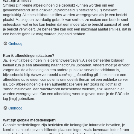
Wat zijn Smilies?
Smilies zijn kleine afbeeldingen die gebruikt kunnen worden om een
gevoelstoestand uit te drukken, bijvoorbeeld :) betekent blij, :( betekent
ongelukkig. Alle beschikbare smilies worden weergegeven als je een bericht
plaatst. Maak geen overdadig gebruik van smilies, ze maken een bericht snel
onleesbaar wat er toe kan leiden dat een moderator je bericht aanpast of heel
je bericht verwijdert. De beheerder kan ook een maximaal aantal smilies, dat in
een bericht gebruikt mag worden, bepaald hebben.
Omhoog
Kan ik afbeeldingen plaatsen?
Ja, je kunt afbeeldingen in je bericht weergeven. Als de beheerder bijlagen
toelaat kun je een afbeelding naar het forum uploaden. Anders moet je er voor
zorgen dat de afbeelding op een andere publieke server beschikbaar is,
bijvoorbeeld http://www.voorbeeld.com/mijn_afbeelding.gif. Linken naar een
afbeelding op je eigen computer is onmogelijk (tenzij het een publieke server
is). Ook afbeeldingen die een authentificatie vereisen zoals in: Hotmail of
Yahoo mailboxen, een wachtwoord beschermde website, enz. kunnen niet
worden weergegeven. Om een afbeelding weer te geven, moet je de BBCode
tag [img] gebruiken.
Omhoog
Wat zijn globale mededelingen?
Globale mededelingen zijn berichten die belangrijke informatie bevatten, je
komt ze dan ook op verschillende plaatsen tegen zoals bovenaan ieder forum