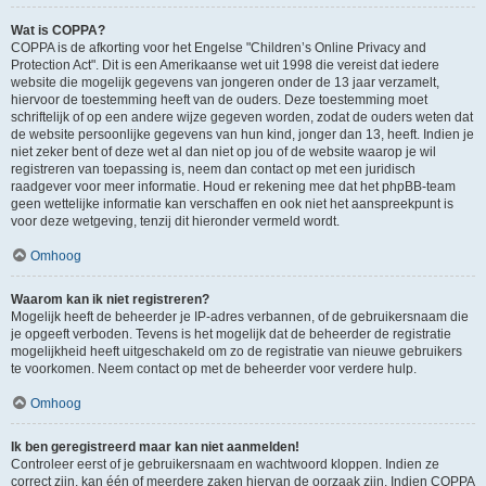
Wat is COPPA?
COPPA is de afkorting voor het Engelse "Children’s Online Privacy and
Protection Act". Dit is een Amerikaanse wet uit 1998 die vereist dat iedere
website die mogelijk gegevens van jongeren onder de 13 jaar verzamelt,
hiervoor de toestemming heeft van de ouders. Deze toestemming moet
schriftelijk of op een andere wijze gegeven worden, zodat de ouders weten dat
de website persoonlijke gegevens van hun kind, jonger dan 13, heeft. Indien je
niet zeker bent of deze wet al dan niet op jou of de website waarop je wil
registreren van toepassing is, neem dan contact op met een juridisch
raadgever voor meer informatie. Houd er rekening mee dat het phpBB-team
geen wettelijke informatie kan verschaffen en ook niet het aanspreekpunt is
voor deze wetgeving, tenzij dit hieronder vermeld wordt.
Omhoog
Waarom kan ik niet registreren?
Mogelijk heeft de beheerder je IP-adres verbannen, of de gebruikersnaam die
je opgeeft verboden. Tevens is het mogelijk dat de beheerder de registratie
mogelijkheid heeft uitgeschakeld om zo de registratie van nieuwe gebruikers
te voorkomen. Neem contact op met de beheerder voor verdere hulp.
Omhoog
Ik ben geregistreerd maar kan niet aanmelden!
Controleer eerst of je gebruikersnaam en wachtwoord kloppen. Indien ze
correct zijn, kan één of meerdere zaken hiervan de oorzaak zijn. Indien COPPA