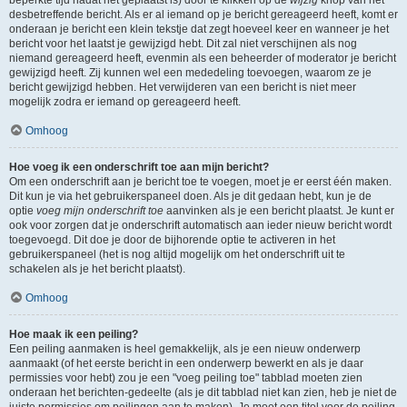
beperkte tijd nadat het geplaatst is) door te klikken op de
wijzig
knop van het
desbetreffende bericht. Als er al iemand op je bericht gereageerd heeft, komt er
onderaan je bericht een klein tekstje dat zegt hoeveel keer en wanneer je het
bericht voor het laatst je gewijzigd hebt. Dit zal niet verschijnen als nog
niemand gereageerd heeft, evenmin als een beheerder of moderator je bericht
gewijzigd heeft. Zij kunnen wel een mededeling toevoegen, waarom ze je
bericht gewijzigd hebben. Het verwijderen van een bericht is niet meer
mogelijk zodra er iemand op gereageerd heeft.
Omhoog
Hoe voeg ik een onderschrift toe aan mijn bericht?
Om een onderschrift aan je bericht toe te voegen, moet je er eerst één maken.
Dit kun je via het gebruikerspaneel doen. Als je dit gedaan hebt, kun je de
optie
voeg mijn onderschrift toe
aanvinken als je een bericht plaatst. Je kunt er
ook voor zorgen dat je onderschrift automatisch aan ieder nieuw bericht wordt
toegevoegd. Dit doe je door de bijhorende optie te activeren in het
gebruikerspaneel (het is nog altijd mogelijk om het onderschrift uit te
schakelen als je het bericht plaatst).
Omhoog
Hoe maak ik een peiling?
Een peiling aanmaken is heel gemakkelijk, als je een nieuw onderwerp
aanmaakt (of het eerste bericht in een onderwerp bewerkt en als je daar
permissies voor hebt) zou je een "voeg peiling toe" tabblad moeten zien
onderaan het berichten-gedeelte (als je dit tabblad niet kan zien, heb je niet de