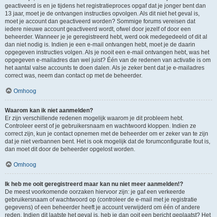
geactiveerd is en je tijdens het registratieproces opgaf dat je jonger bent dan
13 jaar, moet je de ontvangen instructies opvolgen. Als dit niet het geval is,
moet je account dan geactiveerd worden? Sommige forums vereisen dat
iedere nieuwe account geactiveerd wordt, ofwel door jezelf of door een
beheerder. Wanneer je je geregistreerd hebt, werd ook medegedeeld of dit al
dan niet nodig is. Indien je een e-mail ontvangen hebt, moet je de daarin
opgegeven instructies volgen. Als je nooit een e-mail ontvangen hebt, was het
opgegeven e-mailadres dan wel juist? Één van de redenen van activatie is om
het aantal valse accounts te doen dalen. Als je zeker bent dat je e-mailadres
correct was, neem dan contact op met de beheerder.
Omhoog
Waarom kan ik niet aanmelden?
Er zijn verschillende redenen mogelijk waarom je dit probleem hebt.
Controleer eerst of je gebruikersnaam en wachtwoord kloppen. Indien ze
correct zijn, kun je contact opnemen met de beheerder om er zeker van te zijn
dat je niet verbannen bent. Het is ook mogelijk dat de forumconfiguratie fout is,
dan moet dit door de beheerder opgelost worden.
Omhoog
Ik heb me ooit geregistreerd maar kan nu niet meer aanmelden!?
De meest voorkomende oorzaken hiervoor zijn: je gaf een verkeerde
gebruikersnaam of wachtwoord op (controleer de e-mail met je registratie
gegevens) of een beheerder heeft je account verwijderd om één of andere
reden. Indien dit laatste het geval is, heb je dan ooit een bericht geplaatst? Het