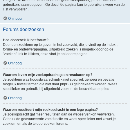
voegen. De tweede manier is via het gebruikerspaneel, je moet dan een
gebruikersnaam opgeven. Op dezelfde pagina kun je gebruikers weer van de
lijst verwijderen.
Omhoog
Forums doorzoeken
Hoe doorzoek ik het forum?
Door een zoekterm op te geven in het zoekveld, die je vindt op de index-,
forum- en onderwerppagina. Uitgebreid zoeken is mogelijk door op de
"zoeken" link te klikken, deze vind je op iedere pagina.
Omhoog
Waarom levert mijn zoekopdracht geen resultaten op?
Je zoekterm was hoogstwaarschijnlijk niet specifiek genoeg en bevatte
mogelijk teveel termen die niet door phpBB3 geïndexeerd worden. Wees
specifieker en gebruik, bij uitgebreid zoeken, de beschikbare opties.
Omhoog
Waarom resulteert mijn zoekopdracht in een lege pagina?
Je zoekopdracht gaf meer resultaten dan de webserver kon verwerken.
Gebruik de geavanceerde zoekfunctie en wees specifieker met zowel je
zoektermen als de te doorzoeken forums.