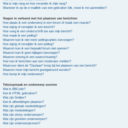
Wat is mijn rang en hoe verander ik mijn rang?
Wanneer ik op de e-maillink van een gebruiker klik, moet ik me aanmelden?
Vragen in verband met het plaatsen van berichten
Hoe plaats ik een onderwerp in een forum of maak een reactie?
Hoe wijzig of verwijder ik een bericht?
Hoe voeg ik een onderschrift toe aan mijn bericht?
Hoe maak ik een peiling?
Waarom kan ik niet meer peilingsopties toevoegen?
Hoe wijzig of verwijder ik een peiling?
Waarom kan ik een bepaald forum niet openen?
Waarom kan ik geen bijlagen toevoegen?
Waarom ontving ik een waarschuwing?
Hoe kan ik berichten aan een moderator melden?
Waarvoor dient de "Opslaan"-knop bij het plaatsen van een bericht?
Waarom moet mijn bericht goedgekeurd worden?
Hoe bump ik mijn onderwerp?
Tekstopmaak en onderwerp soorten
Wat is BBCode?
Kan ik HTML gebruiken?
Wat zijn Smilies?
Kan ik afbeeldingen plaatsen?
Wat zijn globale mededelingen?
Wat zijn mededelingen?
Wat zijn sticky onderwerpen?
Wat zijn gesloten onderwerpen?
Wat zijn onderwerpiconen?