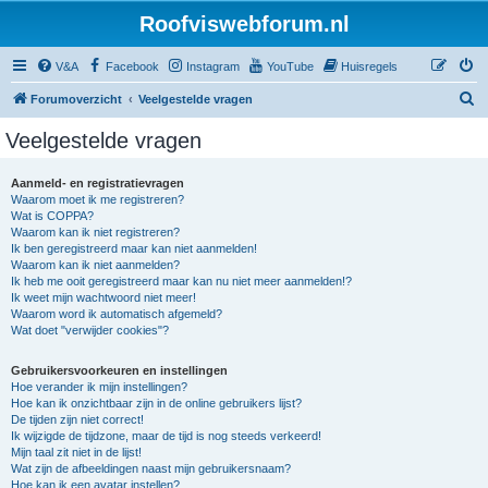
Roofviswebforum.nl
V&A
Facebook
Instagram
YouTube
Huisregels
Z
Forumoverzicht
Veelgestelde vragen
o
Veelgestelde vragen
e
k
Aanmeld- en registratievragen
Waarom moet ik me registreren?
Wat is COPPA?
Waarom kan ik niet registreren?
Ik ben geregistreerd maar kan niet aanmelden!
Waarom kan ik niet aanmelden?
Ik heb me ooit geregistreerd maar kan nu niet meer aanmelden!?
Ik weet mijn wachtwoord niet meer!
Waarom word ik automatisch afgemeld?
Wat doet "verwijder cookies"?
Gebruikersvoorkeuren en instellingen
Hoe verander ik mijn instellingen?
Hoe kan ik onzichtbaar zijn in de online gebruikers lijst?
De tijden zijn niet correct!
Ik wijzigde de tijdzone, maar de tijd is nog steeds verkeerd!
Mijn taal zit niet in de lijst!
Wat zijn de afbeeldingen naast mijn gebruikersnaam?
Hoe kan ik een avatar instellen?