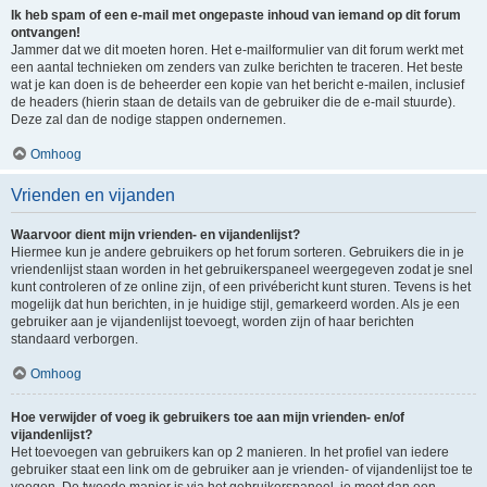
Ik heb spam of een e-mail met ongepaste inhoud van iemand op dit forum
ontvangen!
Jammer dat we dit moeten horen. Het e-mailformulier van dit forum werkt met
een aantal technieken om zenders van zulke berichten te traceren. Het beste
wat je kan doen is de beheerder een kopie van het bericht e-mailen, inclusief
de headers (hierin staan de details van de gebruiker die de e-mail stuurde).
Deze zal dan de nodige stappen ondernemen.
Omhoog
Vrienden en vijanden
Waarvoor dient mijn vrienden- en vijandenlijst?
Hiermee kun je andere gebruikers op het forum sorteren. Gebruikers die in je
vriendenlijst staan worden in het gebruikerspaneel weergegeven zodat je snel
kunt controleren of ze online zijn, of een privébericht kunt sturen. Tevens is het
mogelijk dat hun berichten, in je huidige stijl, gemarkeerd worden. Als je een
gebruiker aan je vijandenlijst toevoegt, worden zijn of haar berichten
standaard verborgen.
Omhoog
Hoe verwijder of voeg ik gebruikers toe aan mijn vrienden- en/of
vijandenlijst?
Het toevoegen van gebruikers kan op 2 manieren. In het profiel van iedere
gebruiker staat een link om de gebruiker aan je vrienden- of vijandenlijst toe te