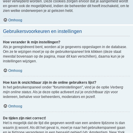
weer verwijderd worden. Deze cookies zorgen ervoor dat je aangemeld wordt
en geven ook de mogelijkheid, indien de beheerder dit heeft inschakeld, om te
zien welke onderwerpen je al gelezen hebt.
Omhoog
Gebruikersvoorkeuren en instellingen
Hoe verander ik mijn instellingen?
Als je geregistreerd bent, worden al je gegevens opgeslagen in de database.
Om ze te wijzigen moet je op de
gebruikerspaneel
link klikken (deze staat
meestal bovenaan op de pagina, maar dit kan verschillen), daarna kun je je
instellingen wijzigen.
Omhoog
Hoe kan ik onzichtbaar zijn in de online gebruikers lijst?
In het gebruikerspaneel onder "foruminstellingen", vind je de optie
Verberg
mijn online status
. Als je deze optie activeert zul je onzichtbaar zijn voor
iedereen, behalve voor beheerders, moderators en jezelf.
Omhoog
De tijden zijn niet correct!
Het is mogelijk dat de tijd die gegeven wordt van een andere tijdzone is dan
waarin jij woont. Als dit het geval is, moet je naar het gebruikerspaneel gaan
en je tijdzone veranderen in een bepaald gebied (vb: Amsterdam, New York,