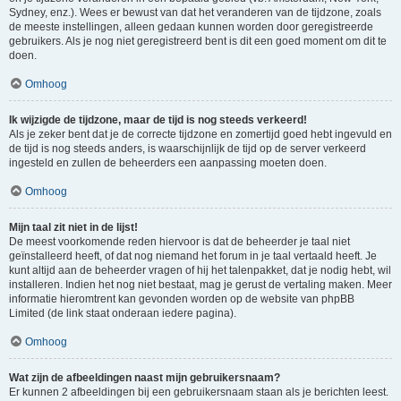
Sydney, enz.). Wees er bewust van dat het veranderen van de tijdzone, zoals
de meeste instellingen, alleen gedaan kunnen worden door geregistreerde
gebruikers. Als je nog niet geregistreerd bent is dit een goed moment om dit te
doen.
Omhoog
Ik wijzigde de tijdzone, maar de tijd is nog steeds verkeerd!
Als je zeker bent dat je de correcte tijdzone en zomertijd goed hebt ingevuld en
de tijd is nog steeds anders, is waarschijnlijk de tijd op de server verkeerd
ingesteld en zullen de beheerders een aanpassing moeten doen.
Omhoog
Mijn taal zit niet in de lijst!
De meest voorkomende reden hiervoor is dat de beheerder je taal niet
geïnstalleerd heeft, of dat nog niemand het forum in je taal vertaald heeft. Je
kunt altijd aan de beheerder vragen of hij het talenpakket, dat je nodig hebt, wil
installeren. Indien het nog niet bestaat, mag je gerust de vertaling maken. Meer
informatie hieromtrent kan gevonden worden op de website van phpBB
Limited (de link staat onderaan iedere pagina).
Omhoog
Wat zijn de afbeeldingen naast mijn gebruikersnaam?
Er kunnen 2 afbeeldingen bij een gebruikersnaam staan als je berichten leest.