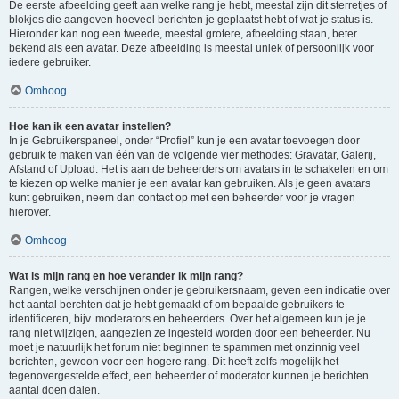
De eerste afbeelding geeft aan welke rang je hebt, meestal zijn dit sterretjes of
blokjes die aangeven hoeveel berichten je geplaatst hebt of wat je status is.
Hieronder kan nog een tweede, meestal grotere, afbeelding staan, beter
bekend als een avatar. Deze afbeelding is meestal uniek of persoonlijk voor
iedere gebruiker.
Omhoog
Hoe kan ik een avatar instellen?
In je Gebruikerspaneel, onder “Profiel” kun je een avatar toevoegen door
gebruik te maken van één van de volgende vier methodes: Gravatar, Galerij,
Afstand of Upload. Het is aan de beheerders om avatars in te schakelen en om
te kiezen op welke manier je een avatar kan gebruiken. Als je geen avatars
kunt gebruiken, neem dan contact op met een beheerder voor je vragen
hierover.
Omhoog
Wat is mijn rang en hoe verander ik mijn rang?
Rangen, welke verschijnen onder je gebruikersnaam, geven een indicatie over
het aantal berchten dat je hebt gemaakt of om bepaalde gebruikers te
identificeren, bijv. moderators en beheerders. Over het algemeen kun je je
rang niet wijzigen, aangezien ze ingesteld worden door een beheerder. Nu
moet je natuurlijk het forum niet beginnen te spammen met onzinnig veel
berichten, gewoon voor een hogere rang. Dit heeft zelfs mogelijk het
tegenovergestelde effect, een beheerder of moderator kunnen je berichten
aantal doen dalen.