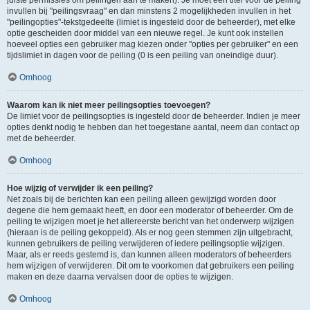
juiste permissies om peilingen aan te maken). Je moet een titel voor de peiling
invullen bij "peilingsvraag" en dan minstens 2 mogelijkheden invullen in het
"peilingopties"-tekstgedeelte (limiet is ingesteld door de beheerder), met elke
optie gescheiden door middel van een nieuwe regel. Je kunt ook instellen
hoeveel opties een gebruiker mag kiezen onder "opties per gebruiker" en een
tijdslimiet in dagen voor de peiling (0 is een peiling van oneindige duur).
Omhoog
Waarom kan ik niet meer peilingsopties toevoegen?
De limiet voor de peilingsopties is ingesteld door de beheerder. Indien je meer
opties denkt nodig te hebben dan het toegestane aantal, neem dan contact op
met de beheerder.
Omhoog
Hoe wijzig of verwijder ik een peiling?
Net zoals bij de berichten kan een peiling alleen gewijzigd worden door
degene die hem gemaakt heeft, en door een moderator of beheerder. Om de
peiling te wijzigen moet je het allereerste bericht van het onderwerp wijzigen
(hieraan is de peiling gekoppeld). Als er nog geen stemmen zijn uitgebracht,
kunnen gebruikers de peiling verwijderen of iedere peilingsoptie wijzigen.
Maar, als er reeds gestemd is, dan kunnen alleen moderators of beheerders
hem wijzigen of verwijderen. Dit om te voorkomen dat gebruikers een peiling
maken en deze daarna vervalsen door de opties te wijzigen.
Omhoog