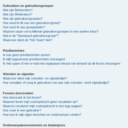
Gebruikers en gebruikersgroepen
Wat zijn Beheerders?
Wat zijn Moderators?
Wat zijn gebruikersgroepen?
Hoe word ik lid van een gebruikersgroep?
Hoe word ik een groepsleider?
Waarom staan verschillende gebruikersgroepen in een andere kleur?
Wat is de "Standaard gebruikersgroep"?
Waarvoor dient de "Het Team"-link?
Privéberichten
Ik kan geen privéberichten sturen!
Ik blijf ongewenste privéberichten ontvangen!
Ik heb spam of een e-mail met ongepaste inhoud van iemand op dit forum ontvangen!
Vrienden en vijanden
Waarvoor dient mijn vrienden- en vijandenlijst?
Hoe verwijder of voeg ik gebruikers toe aan mijn vrienden- en/of vijandenlijst?
Forums doorzoeken
Hoe doorzoek ik het forum?
Waarom levert mijn zoekopdracht geen resultaten op?
Waarom resulteert mijn zoekopdracht in een lege pagina?
Hoe zoek ik een gebruiker?
Hoe kan ik mijn eigen berichten en onderwerpen vinden?
Onderwerpabonnementen en bladwijzers