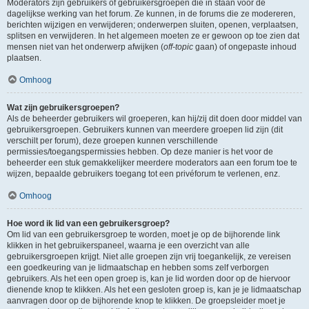
Moderators zijn gebruikers of gebruikersgroepen die in staan voor de
dagelijkse werking van het forum. Ze kunnen, in de forums die ze modereren,
berichten wijzigen en verwijderen; onderwerpen sluiten, openen, verplaatsen,
splitsen en verwijderen. In het algemeen moeten ze er gewoon op toe zien dat
mensen niet van het onderwerp afwijken (
off-topic
gaan) of ongepaste inhoud
plaatsen.
Omhoog
Wat zijn gebruikersgroepen?
Als de beheerder gebruikers wil groeperen, kan hij/zij dit doen door middel van
gebruikersgroepen. Gebruikers kunnen van meerdere groepen lid zijn (dit
verschilt per forum), deze groepen kunnen verschillende
permissies/toegangspermissies hebben. Op deze manier is het voor de
beheerder een stuk gemakkelijker meerdere moderators aan een forum toe te
wijzen, bepaalde gebruikers toegang tot een privéforum te verlenen, enz.
Omhoog
Hoe word ik lid van een gebruikersgroep?
Om lid van een gebruikersgroep te worden, moet je op de bijhorende link
klikken in het gebruikerspaneel, waarna je een overzicht van alle
gebruikersgroepen krijgt. Niet alle groepen zijn vrij toegankelijk, ze vereisen
een goedkeuring van je lidmaatschap en hebben soms zelf verborgen
gebruikers. Als het een open groep is, kan je lid worden door op de hiervoor
dienende knop te klikken. Als het een gesloten groep is, kan je je lidmaatschap
aanvragen door op de bijhorende knop te klikken. De groepsleider moet je