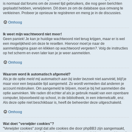
is normaal dat forums om de zoveel tijd gebruikers, die nog geen berichten
geplaatst hebben, verwijderen. Dit doen ze om de database qua omvang te
verkleinen. Probeer je opnieuw te registreren en meng je in de discussies.
Omhoog
Ik weet mijn wachtwoord niet meer!
Geen paniek! Je kan je huidige wachtwoord niet terug krijgen, maar er is wel
een mogelijkheid om deze te resetten. Hiervoor moet je naar de
aanmeldpagina gaan en klikken op
wachtwoord vergeten?
. Volg de instructies
op het scherm en even later kan je je weer aanmelden.
Omhoog
Waarom word ik automatisch afgemeld?
Als je de optie
meld mij automatisch aan bij ieder bezoek
niet aanvinkt, blijf je
maar voor een bepaalde tijd aangemeld. Zo wordt vermeden dat anderen je
account misbruiken. Om aangemeld te blijven, moet je bij het aanmelden die
optie aanvinken. We raden dit echter af als je gebruik maakt van een openbare
computer, bijvoorbeeld op school, in de bibliotheek, in een internetcafé, enz.
Als deze optie niet beschikbaar is, heeft de beheerder deze uitgeschakeld.
Omhoog
Wat doet "verwijder cookies"?
"Verwijder cookies" zorgt dat alle cookies die door phpBB3 zijn aangemaakt,