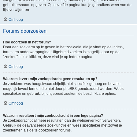
voegen. De tweede manier is via het gebruikerspaneel, je moet dan een
gebruikersnaam opgeven. Op dezelfde pagina kun je gebruikers weer van de
lijst verwijderen.
Omhoog
Forums doorzoeken
Hoe doorzoek ik het forum?
Door een zoekterm op te geven in het zoekveld, die je vindt op de index-,
forum- en onderwerppagina. Uitgebreid zoeken is mogelijk door op de
"zoeken" link te klikken, deze vind je op iedere pagina.
Omhoog
Waarom levert mijn zoekopdracht geen resultaten op?
Je zoekterm was hoogstwaarschijnlijk niet specifiek genoeg en bevatte
mogelijk teveel termen die niet door phpBB3 geïndexeerd worden. Wees
specifieker en gebruik, bij uitgebreid zoeken, de beschikbare opties.
Omhoog
Waarom resulteert mijn zoekopdracht in een lege pagina?
Je zoekopdracht gaf meer resultaten dan de webserver kon verwerken.
Gebruik de geavanceerde zoekfunctie en wees specifieker met zowel je
zoektermen als de te doorzoeken forums.