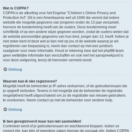
Wat is COPPA?
COPPA is de afkorting voor het Engelse "Children’s Online Privacy and
Protection Act". Dit is een Amerikaanse wet uit 1998 die vereist dat iedere
website die mogelijk gegevens van jongeren onder de 13 jaar verzamelt,
hiervoor de toestemming heeft van de ouders. Deze toestemming moet
schriftelijk of op een andere wijze gegeven worden, zodat de ouders weten dat
de website persoonlijke gegevens van hun kind, jonger dan 13, heeft. Indien je
niet zeker bent of deze wet al dan niet op jou of de website waarop je wil
registreren van toepassing is, neem dan contact op met een juridisch
raadgever voor meer informatie. Houd er rekening mee dat het phpBB-team
geen wettelijke informatie kan verschaffen en ook niet het aanspreekpunt is
voor deze wetgeving, tenzij dit hieronder vermeld wordt.
Omhoog
Waarom kan ik niet registreren?
Mogelijk heeft de beheerder je IP-adres verbannen, of de gebruikersnaam die
je opgeeft verboden. Tevens is het mogelijk dat de beheerder de registratie
mogelijkheid heeft uitgeschakeld om zo de registratie van nieuwe gebruikers
te voorkomen. Neem contact op met de beheerder voor verdere hulp.
Omhoog
Ik ben geregistreerd maar kan niet aanmelden!
Controleer eerst of je gebruikersnaam en wachtwoord kloppen. Indien ze
correct zijn, kan één of meerdere zaken hiervan de oorzaak zijn. Indien COPPA