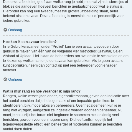
De eerste afbeelding geeft aan welke rang je hebt, meestal zijn dit sterretjes of
blokjes die aangeven hoeveel berichten je geplaatst hebt of wat je status is.
Hieronder kan nog een tweede, meestal grotere, afbeelding staan, beter
bekend als een avatar. Deze afbeelding is meestal uniek of persoonlijk voor
iedere gebruiker.
Omhoog
Hoe kan ik een avatar instellen?
In je Gebruikerspaneel, onder “Profiel” kun je een avatar toevoegen door
gebruik te maken van één van de volgende vier methodes: Gravatar, Galerij,
Afstand of Upload. Het is aan de beheerders om avatars in te schakelen en om
te kiezen op welke manier je een avatar kan gebruiken. Als je geen avatars
kunt gebruiken, neem dan contact op met een beheerder voor je vragen
hierover.
Omhoog
Wat is mijn rang en hoe verander ik mijn rang?
Rangen, welke verschijnen onder je gebruikersnaam, geven een indicatie over
het aantal berchten dat je hebt gemaakt of om bepaalde gebruikers te
identificeren, bijv. moderators en beheerders. Over het algemeen kun je je
rang niet wijzigen, aangezien ze ingesteld worden door een beheerder. Nu
moet je natuurlijk het forum niet beginnen te spammen met onzinnig veel
berichten, gewoon voor een hogere rang. Dit heeft zelfs mogelijk het
tegenovergestelde effect, een beheerder of moderator kunnen je berichten
aantal doen dalen.