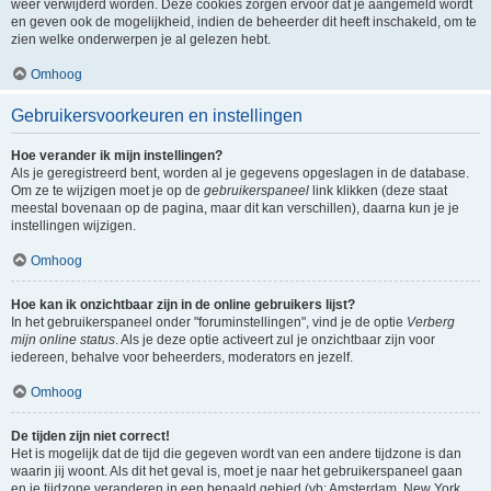
weer verwijderd worden. Deze cookies zorgen ervoor dat je aangemeld wordt
en geven ook de mogelijkheid, indien de beheerder dit heeft inschakeld, om te
zien welke onderwerpen je al gelezen hebt.
Omhoog
Gebruikersvoorkeuren en instellingen
Hoe verander ik mijn instellingen?
Als je geregistreerd bent, worden al je gegevens opgeslagen in de database.
Om ze te wijzigen moet je op de
gebruikerspaneel
link klikken (deze staat
meestal bovenaan op de pagina, maar dit kan verschillen), daarna kun je je
instellingen wijzigen.
Omhoog
Hoe kan ik onzichtbaar zijn in de online gebruikers lijst?
In het gebruikerspaneel onder "foruminstellingen", vind je de optie
Verberg
mijn online status
. Als je deze optie activeert zul je onzichtbaar zijn voor
iedereen, behalve voor beheerders, moderators en jezelf.
Omhoog
De tijden zijn niet correct!
Het is mogelijk dat de tijd die gegeven wordt van een andere tijdzone is dan
waarin jij woont. Als dit het geval is, moet je naar het gebruikerspaneel gaan
en je tijdzone veranderen in een bepaald gebied (vb: Amsterdam, New York,