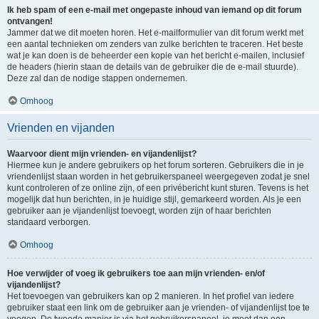
Ik heb spam of een e-mail met ongepaste inhoud van iemand op dit forum
ontvangen!
Jammer dat we dit moeten horen. Het e-mailformulier van dit forum werkt met
een aantal technieken om zenders van zulke berichten te traceren. Het beste
wat je kan doen is de beheerder een kopie van het bericht e-mailen, inclusief
de headers (hierin staan de details van de gebruiker die de e-mail stuurde).
Deze zal dan de nodige stappen ondernemen.
Omhoog
Vrienden en vijanden
Waarvoor dient mijn vrienden- en vijandenlijst?
Hiermee kun je andere gebruikers op het forum sorteren. Gebruikers die in je
vriendenlijst staan worden in het gebruikerspaneel weergegeven zodat je snel
kunt controleren of ze online zijn, of een privébericht kunt sturen. Tevens is het
mogelijk dat hun berichten, in je huidige stijl, gemarkeerd worden. Als je een
gebruiker aan je vijandenlijst toevoegt, worden zijn of haar berichten
standaard verborgen.
Omhoog
Hoe verwijder of voeg ik gebruikers toe aan mijn vrienden- en/of
vijandenlijst?
Het toevoegen van gebruikers kan op 2 manieren. In het profiel van iedere
gebruiker staat een link om de gebruiker aan je vrienden- of vijandenlijst toe te