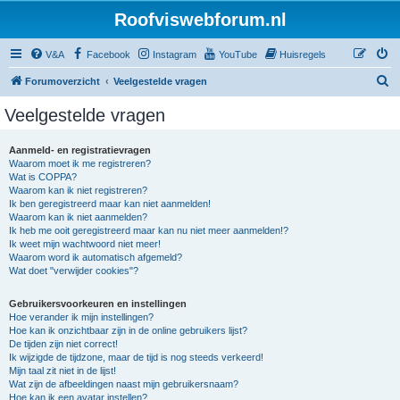
Roofviswebforum.nl
V&A
Facebook
Instagram
YouTube
Huisregels
Z
Forumoverzicht
Veelgestelde vragen
o
Veelgestelde vragen
e
k
Aanmeld- en registratievragen
Waarom moet ik me registreren?
Wat is COPPA?
Waarom kan ik niet registreren?
Ik ben geregistreerd maar kan niet aanmelden!
Waarom kan ik niet aanmelden?
Ik heb me ooit geregistreerd maar kan nu niet meer aanmelden!?
Ik weet mijn wachtwoord niet meer!
Waarom word ik automatisch afgemeld?
Wat doet "verwijder cookies"?
Gebruikersvoorkeuren en instellingen
Hoe verander ik mijn instellingen?
Hoe kan ik onzichtbaar zijn in de online gebruikers lijst?
De tijden zijn niet correct!
Ik wijzigde de tijdzone, maar de tijd is nog steeds verkeerd!
Mijn taal zit niet in de lijst!
Wat zijn de afbeeldingen naast mijn gebruikersnaam?
Hoe kan ik een avatar instellen?