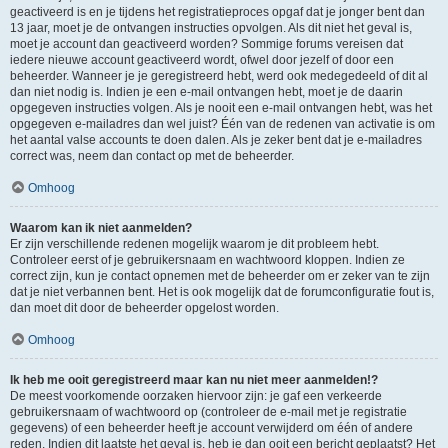
geactiveerd is en je tijdens het registratieproces opgaf dat je jonger bent dan
13 jaar, moet je de ontvangen instructies opvolgen. Als dit niet het geval is,
moet je account dan geactiveerd worden? Sommige forums vereisen dat
iedere nieuwe account geactiveerd wordt, ofwel door jezelf of door een
beheerder. Wanneer je je geregistreerd hebt, werd ook medegedeeld of dit al
dan niet nodig is. Indien je een e-mail ontvangen hebt, moet je de daarin
opgegeven instructies volgen. Als je nooit een e-mail ontvangen hebt, was het
opgegeven e-mailadres dan wel juist? Één van de redenen van activatie is om
het aantal valse accounts te doen dalen. Als je zeker bent dat je e-mailadres
correct was, neem dan contact op met de beheerder.
Omhoog
Waarom kan ik niet aanmelden?
Er zijn verschillende redenen mogelijk waarom je dit probleem hebt.
Controleer eerst of je gebruikersnaam en wachtwoord kloppen. Indien ze
correct zijn, kun je contact opnemen met de beheerder om er zeker van te zijn
dat je niet verbannen bent. Het is ook mogelijk dat de forumconfiguratie fout is,
dan moet dit door de beheerder opgelost worden.
Omhoog
Ik heb me ooit geregistreerd maar kan nu niet meer aanmelden!?
De meest voorkomende oorzaken hiervoor zijn: je gaf een verkeerde
gebruikersnaam of wachtwoord op (controleer de e-mail met je registratie
gegevens) of een beheerder heeft je account verwijderd om één of andere
reden. Indien dit laatste het geval is, heb je dan ooit een bericht geplaatst? Het