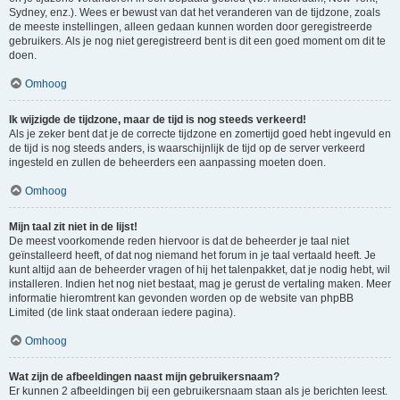
Sydney, enz.). Wees er bewust van dat het veranderen van de tijdzone, zoals
de meeste instellingen, alleen gedaan kunnen worden door geregistreerde
gebruikers. Als je nog niet geregistreerd bent is dit een goed moment om dit te
doen.
Omhoog
Ik wijzigde de tijdzone, maar de tijd is nog steeds verkeerd!
Als je zeker bent dat je de correcte tijdzone en zomertijd goed hebt ingevuld en
de tijd is nog steeds anders, is waarschijnlijk de tijd op de server verkeerd
ingesteld en zullen de beheerders een aanpassing moeten doen.
Omhoog
Mijn taal zit niet in de lijst!
De meest voorkomende reden hiervoor is dat de beheerder je taal niet
geïnstalleerd heeft, of dat nog niemand het forum in je taal vertaald heeft. Je
kunt altijd aan de beheerder vragen of hij het talenpakket, dat je nodig hebt, wil
installeren. Indien het nog niet bestaat, mag je gerust de vertaling maken. Meer
informatie hieromtrent kan gevonden worden op de website van phpBB
Limited (de link staat onderaan iedere pagina).
Omhoog
Wat zijn de afbeeldingen naast mijn gebruikersnaam?
Er kunnen 2 afbeeldingen bij een gebruikersnaam staan als je berichten leest.