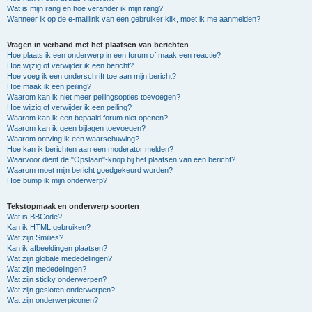
Wat is mijn rang en hoe verander ik mijn rang?
Wanneer ik op de e-maillink van een gebruiker klik, moet ik me aanmelden?
Vragen in verband met het plaatsen van berichten
Hoe plaats ik een onderwerp in een forum of maak een reactie?
Hoe wijzig of verwijder ik een bericht?
Hoe voeg ik een onderschrift toe aan mijn bericht?
Hoe maak ik een peiling?
Waarom kan ik niet meer peilingsopties toevoegen?
Hoe wijzig of verwijder ik een peiling?
Waarom kan ik een bepaald forum niet openen?
Waarom kan ik geen bijlagen toevoegen?
Waarom ontving ik een waarschuwing?
Hoe kan ik berichten aan een moderator melden?
Waarvoor dient de "Opslaan"-knop bij het plaatsen van een bericht?
Waarom moet mijn bericht goedgekeurd worden?
Hoe bump ik mijn onderwerp?
Tekstopmaak en onderwerp soorten
Wat is BBCode?
Kan ik HTML gebruiken?
Wat zijn Smilies?
Kan ik afbeeldingen plaatsen?
Wat zijn globale mededelingen?
Wat zijn mededelingen?
Wat zijn sticky onderwerpen?
Wat zijn gesloten onderwerpen?
Wat zijn onderwerpiconen?