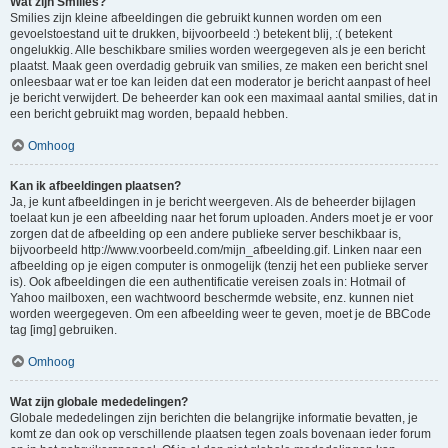
Wat zijn Smilies?
Smilies zijn kleine afbeeldingen die gebruikt kunnen worden om een
gevoelstoestand uit te drukken, bijvoorbeeld :) betekent blij, :( betekent
ongelukkig. Alle beschikbare smilies worden weergegeven als je een bericht
plaatst. Maak geen overdadig gebruik van smilies, ze maken een bericht snel
onleesbaar wat er toe kan leiden dat een moderator je bericht aanpast of heel
je bericht verwijdert. De beheerder kan ook een maximaal aantal smilies, dat in
een bericht gebruikt mag worden, bepaald hebben.
Omhoog
Kan ik afbeeldingen plaatsen?
Ja, je kunt afbeeldingen in je bericht weergeven. Als de beheerder bijlagen
toelaat kun je een afbeelding naar het forum uploaden. Anders moet je er voor
zorgen dat de afbeelding op een andere publieke server beschikbaar is,
bijvoorbeeld http://www.voorbeeld.com/mijn_afbeelding.gif. Linken naar een
afbeelding op je eigen computer is onmogelijk (tenzij het een publieke server
is). Ook afbeeldingen die een authentificatie vereisen zoals in: Hotmail of
Yahoo mailboxen, een wachtwoord beschermde website, enz. kunnen niet
worden weergegeven. Om een afbeelding weer te geven, moet je de BBCode
tag [img] gebruiken.
Omhoog
Wat zijn globale mededelingen?
Globale mededelingen zijn berichten die belangrijke informatie bevatten, je
komt ze dan ook op verschillende plaatsen tegen zoals bovenaan ieder forum