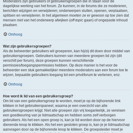
Moderators zijn gebruikers of gebruikersgroepen die in staan voor de
dagelijkse werking van het forum. Ze kunnen, in de forums die ze modereren,
berichten wijzigen en verwijderen; onderwerpen sluiten, openen, verplaatsen,
splitsen en verwijderen. In het algemeen moeten ze er gewoon op toe zien dat
mensen niet van het onderwerp afwijken (
off-topic
gaan) of ongepaste inhoud
plaatsen.
Omhoog
Wat zijn gebruikersgroepen?
Als de beheerder gebruikers wil groeperen, kan hij/zij dit doen door middel van
gebruikersgroepen. Gebruikers kunnen van meerdere groepen lid zijn (dit
verschilt per forum), deze groepen kunnen verschillende
permissies/toegangspermissies hebben. Op deze manier is het voor de
beheerder een stuk gemakkelijker meerdere moderators aan een forum toe te
wijzen, bepaalde gebruikers toegang tot een privéforum te verlenen, enz.
Omhoog
Hoe word ik lid van een gebruikersgroep?
Om lid van een gebruikersgroep te worden, moet je op de bijhorende link
klikken in het gebruikerspaneel, waarna je een overzicht van alle
gebruikersgroepen krijgt. Niet alle groepen zijn vrij toegankelijk, ze vereisen
een goedkeuring van je lidmaatschap en hebben soms zelf verborgen
gebruikers. Als het een open groep is, kan je lid worden door op de hiervoor
dienende knop te klikken. Als het een gesloten groep is, kan je je lidmaatschap
aanvragen door op de bijhorende knop te klikken. De groepsleider moet je