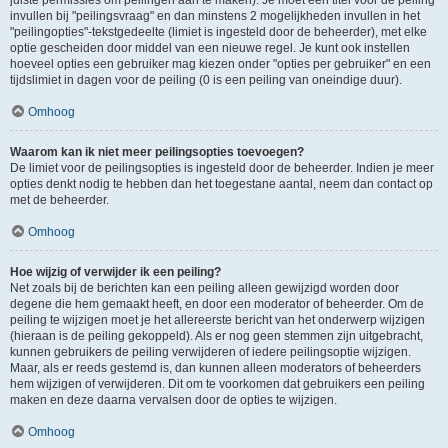
juiste permissies om peilingen aan te maken). Je moet een titel voor de peiling
invullen bij "peilingsvraag" en dan minstens 2 mogelijkheden invullen in het
"peilingopties"-tekstgedeelte (limiet is ingesteld door de beheerder), met elke
optie gescheiden door middel van een nieuwe regel. Je kunt ook instellen
hoeveel opties een gebruiker mag kiezen onder "opties per gebruiker" en een
tijdslimiet in dagen voor de peiling (0 is een peiling van oneindige duur).
Omhoog
Waarom kan ik niet meer peilingsopties toevoegen?
De limiet voor de peilingsopties is ingesteld door de beheerder. Indien je meer
opties denkt nodig te hebben dan het toegestane aantal, neem dan contact op
met de beheerder.
Omhoog
Hoe wijzig of verwijder ik een peiling?
Net zoals bij de berichten kan een peiling alleen gewijzigd worden door
degene die hem gemaakt heeft, en door een moderator of beheerder. Om de
peiling te wijzigen moet je het allereerste bericht van het onderwerp wijzigen
(hieraan is de peiling gekoppeld). Als er nog geen stemmen zijn uitgebracht,
kunnen gebruikers de peiling verwijderen of iedere peilingsoptie wijzigen.
Maar, als er reeds gestemd is, dan kunnen alleen moderators of beheerders
hem wijzigen of verwijderen. Dit om te voorkomen dat gebruikers een peiling
maken en deze daarna vervalsen door de opties te wijzigen.
Omhoog