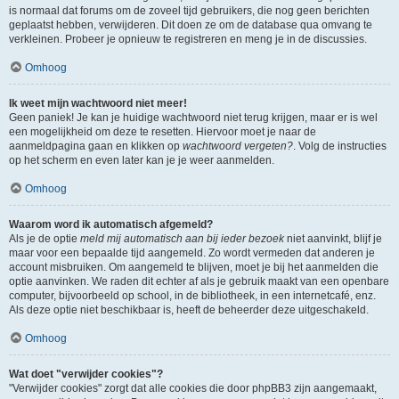
is normaal dat forums om de zoveel tijd gebruikers, die nog geen berichten
geplaatst hebben, verwijderen. Dit doen ze om de database qua omvang te
verkleinen. Probeer je opnieuw te registreren en meng je in de discussies.
Omhoog
Ik weet mijn wachtwoord niet meer!
Geen paniek! Je kan je huidige wachtwoord niet terug krijgen, maar er is wel
een mogelijkheid om deze te resetten. Hiervoor moet je naar de
aanmeldpagina gaan en klikken op
wachtwoord vergeten?
. Volg de instructies
op het scherm en even later kan je je weer aanmelden.
Omhoog
Waarom word ik automatisch afgemeld?
Als je de optie
meld mij automatisch aan bij ieder bezoek
niet aanvinkt, blijf je
maar voor een bepaalde tijd aangemeld. Zo wordt vermeden dat anderen je
account misbruiken. Om aangemeld te blijven, moet je bij het aanmelden die
optie aanvinken. We raden dit echter af als je gebruik maakt van een openbare
computer, bijvoorbeeld op school, in de bibliotheek, in een internetcafé, enz.
Als deze optie niet beschikbaar is, heeft de beheerder deze uitgeschakeld.
Omhoog
Wat doet "verwijder cookies"?
"Verwijder cookies" zorgt dat alle cookies die door phpBB3 zijn aangemaakt,