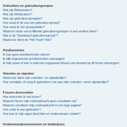
Gebruikers en gebruikersgroepen
Wat zijn Beheerders?
Wat zijn Moderators?
Wat zijn gebruikersgroepen?
Hoe word ik lid van een gebruikersgroep?
Hoe word ik een groepsleider?
Waarom staan verschillende gebruikersgroepen in een andere kleur?
Wat is de "Standaard gebruikersgroep"?
Waarvoor dient de "Het Team"-link?
Privéberichten
Ik kan geen privéberichten sturen!
Ik blijf ongewenste privéberichten ontvangen!
Ik heb spam of een e-mail met ongepaste inhoud van iemand op dit forum ontvangen!
Vrienden en vijanden
Waarvoor dient mijn vrienden- en vijandenlijst?
Hoe verwijder of voeg ik gebruikers toe aan mijn vrienden- en/of vijandenlijst?
Forums doorzoeken
Hoe doorzoek ik het forum?
Waarom levert mijn zoekopdracht geen resultaten op?
Waarom resulteert mijn zoekopdracht in een lege pagina?
Hoe zoek ik een gebruiker?
Hoe kan ik mijn eigen berichten en onderwerpen vinden?
Onderwerpabonnementen en bladwijzers