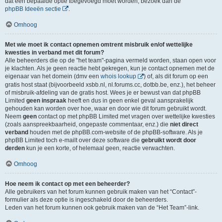
dat een bepaalde optie toegevoegd moet worden, bezoek dan de
phpBB Ideeën sectie
.
Omhoog
Met wie moet ik contact opnemen omtrent misbruik en/of wettelijke
kwesties in verband met dit forum?
Alle beheerders die op de "het team"-pagina vermeld worden, staan open voor
je klachten. Als je geen reactie hebt gekregen, kun je contact opnemen met de
eigenaar van het domein (dmv een
whois lookup
) of, als dit forum op een
gratis host staat (bijvoorbeeld xsbb.nl, nl.forums.cc, dotbb.be, enz.), het beheer
of misbruik-afdeling van de gratis host. Wees je er bewust van dat phpBB
Limited
geen inspraak
heeft en dus in geen enkel geval aansprakelijk
gehouden kan worden over hoe, waar en door wie dit forum gebruikt wordt.
Neem
geen
contact op met phpBB Limited met vragen over wettelijke kwesties
(zoals aanspreekbaarheid, ongepaste commentaar, enz.) die
niet direct
verband
houden met de phpBB.com-website of de phpBB-software. Als je
phpBB Limited toch e-mailt over deze software die
gebruikt wordt door
derden
kun je een korte, of helemaal geen, reactie verwachten.
Omhoog
Hoe neem ik contact op met een beheerder?
Alle gebruikers van het forum kunnen gebruik maken van het “Contact”-
formulier als deze optie is ingeschakeld door de beheerders.
Leden van het forum kunnen ook gebruik maken van de “Het Team”-link.