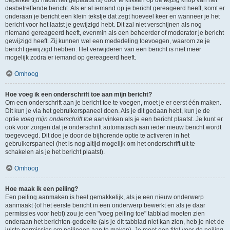
beperkte tijd nadat het geplaatst is) door te klikken op de
wijzig
knop van het
desbetreffende bericht. Als er al iemand op je bericht gereageerd heeft, komt er
onderaan je bericht een klein tekstje dat zegt hoeveel keer en wanneer je het
bericht voor het laatst je gewijzigd hebt. Dit zal niet verschijnen als nog
niemand gereageerd heeft, evenmin als een beheerder of moderator je bericht
gewijzigd heeft. Zij kunnen wel een mededeling toevoegen, waarom ze je
bericht gewijzigd hebben. Het verwijderen van een bericht is niet meer
mogelijk zodra er iemand op gereageerd heeft.
Omhoog
Hoe voeg ik een onderschrift toe aan mijn bericht?
Om een onderschrift aan je bericht toe te voegen, moet je er eerst één maken.
Dit kun je via het gebruikerspaneel doen. Als je dit gedaan hebt, kun je de
optie
voeg mijn onderschrift toe
aanvinken als je een bericht plaatst. Je kunt er
ook voor zorgen dat je onderschrift automatisch aan ieder nieuw bericht wordt
toegevoegd. Dit doe je door de bijhorende optie te activeren in het
gebruikerspaneel (het is nog altijd mogelijk om het onderschrift uit te
schakelen als je het bericht plaatst).
Omhoog
Hoe maak ik een peiling?
Een peiling aanmaken is heel gemakkelijk, als je een nieuw onderwerp
aanmaakt (of het eerste bericht in een onderwerp bewerkt en als je daar
permissies voor hebt) zou je een "voeg peiling toe" tabblad moeten zien
onderaan het berichten-gedeelte (als je dit tabblad niet kan zien, heb je niet de