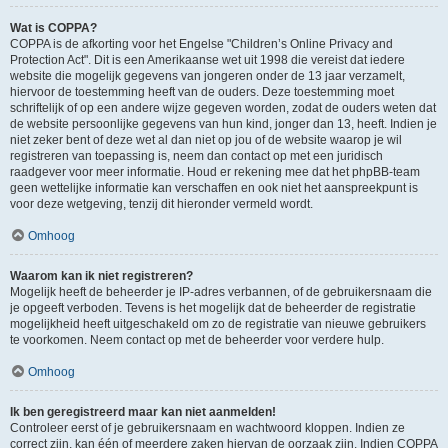
Wat is COPPA?
COPPA is de afkorting voor het Engelse "Children’s Online Privacy and
Protection Act". Dit is een Amerikaanse wet uit 1998 die vereist dat iedere
website die mogelijk gegevens van jongeren onder de 13 jaar verzamelt,
hiervoor de toestemming heeft van de ouders. Deze toestemming moet
schriftelijk of op een andere wijze gegeven worden, zodat de ouders weten dat
de website persoonlijke gegevens van hun kind, jonger dan 13, heeft. Indien je
niet zeker bent of deze wet al dan niet op jou of de website waarop je wil
registreren van toepassing is, neem dan contact op met een juridisch
raadgever voor meer informatie. Houd er rekening mee dat het phpBB-team
geen wettelijke informatie kan verschaffen en ook niet het aanspreekpunt is
voor deze wetgeving, tenzij dit hieronder vermeld wordt.
Omhoog
Waarom kan ik niet registreren?
Mogelijk heeft de beheerder je IP-adres verbannen, of de gebruikersnaam die
je opgeeft verboden. Tevens is het mogelijk dat de beheerder de registratie
mogelijkheid heeft uitgeschakeld om zo de registratie van nieuwe gebruikers
te voorkomen. Neem contact op met de beheerder voor verdere hulp.
Omhoog
Ik ben geregistreerd maar kan niet aanmelden!
Controleer eerst of je gebruikersnaam en wachtwoord kloppen. Indien ze
correct zijn, kan één of meerdere zaken hiervan de oorzaak zijn. Indien COPPA