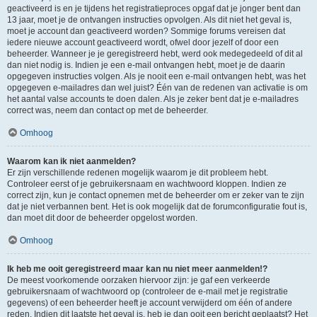
geactiveerd is en je tijdens het registratieproces opgaf dat je jonger bent dan
13 jaar, moet je de ontvangen instructies opvolgen. Als dit niet het geval is,
moet je account dan geactiveerd worden? Sommige forums vereisen dat
iedere nieuwe account geactiveerd wordt, ofwel door jezelf of door een
beheerder. Wanneer je je geregistreerd hebt, werd ook medegedeeld of dit al
dan niet nodig is. Indien je een e-mail ontvangen hebt, moet je de daarin
opgegeven instructies volgen. Als je nooit een e-mail ontvangen hebt, was het
opgegeven e-mailadres dan wel juist? Één van de redenen van activatie is om
het aantal valse accounts te doen dalen. Als je zeker bent dat je e-mailadres
correct was, neem dan contact op met de beheerder.
Omhoog
Waarom kan ik niet aanmelden?
Er zijn verschillende redenen mogelijk waarom je dit probleem hebt.
Controleer eerst of je gebruikersnaam en wachtwoord kloppen. Indien ze
correct zijn, kun je contact opnemen met de beheerder om er zeker van te zijn
dat je niet verbannen bent. Het is ook mogelijk dat de forumconfiguratie fout is,
dan moet dit door de beheerder opgelost worden.
Omhoog
Ik heb me ooit geregistreerd maar kan nu niet meer aanmelden!?
De meest voorkomende oorzaken hiervoor zijn: je gaf een verkeerde
gebruikersnaam of wachtwoord op (controleer de e-mail met je registratie
gegevens) of een beheerder heeft je account verwijderd om één of andere
reden. Indien dit laatste het geval is, heb je dan ooit een bericht geplaatst? Het