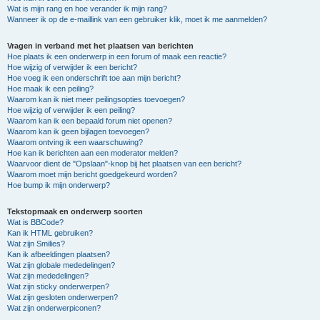
Wat is mijn rang en hoe verander ik mijn rang?
Wanneer ik op de e-maillink van een gebruiker klik, moet ik me aanmelden?
Vragen in verband met het plaatsen van berichten
Hoe plaats ik een onderwerp in een forum of maak een reactie?
Hoe wijzig of verwijder ik een bericht?
Hoe voeg ik een onderschrift toe aan mijn bericht?
Hoe maak ik een peiling?
Waarom kan ik niet meer peilingsopties toevoegen?
Hoe wijzig of verwijder ik een peiling?
Waarom kan ik een bepaald forum niet openen?
Waarom kan ik geen bijlagen toevoegen?
Waarom ontving ik een waarschuwing?
Hoe kan ik berichten aan een moderator melden?
Waarvoor dient de "Opslaan"-knop bij het plaatsen van een bericht?
Waarom moet mijn bericht goedgekeurd worden?
Hoe bump ik mijn onderwerp?
Tekstopmaak en onderwerp soorten
Wat is BBCode?
Kan ik HTML gebruiken?
Wat zijn Smilies?
Kan ik afbeeldingen plaatsen?
Wat zijn globale mededelingen?
Wat zijn mededelingen?
Wat zijn sticky onderwerpen?
Wat zijn gesloten onderwerpen?
Wat zijn onderwerpiconen?