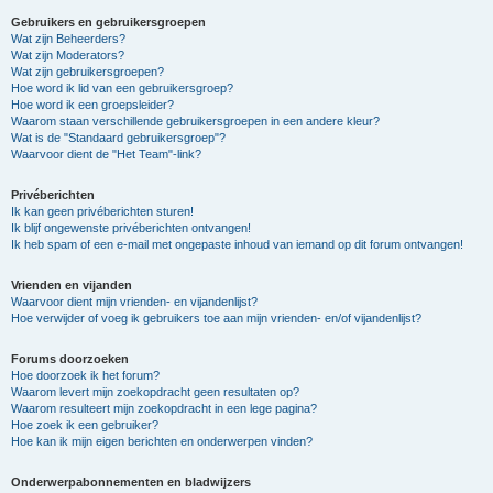
Gebruikers en gebruikersgroepen
Wat zijn Beheerders?
Wat zijn Moderators?
Wat zijn gebruikersgroepen?
Hoe word ik lid van een gebruikersgroep?
Hoe word ik een groepsleider?
Waarom staan verschillende gebruikersgroepen in een andere kleur?
Wat is de "Standaard gebruikersgroep"?
Waarvoor dient de "Het Team"-link?
Privéberichten
Ik kan geen privéberichten sturen!
Ik blijf ongewenste privéberichten ontvangen!
Ik heb spam of een e-mail met ongepaste inhoud van iemand op dit forum ontvangen!
Vrienden en vijanden
Waarvoor dient mijn vrienden- en vijandenlijst?
Hoe verwijder of voeg ik gebruikers toe aan mijn vrienden- en/of vijandenlijst?
Forums doorzoeken
Hoe doorzoek ik het forum?
Waarom levert mijn zoekopdracht geen resultaten op?
Waarom resulteert mijn zoekopdracht in een lege pagina?
Hoe zoek ik een gebruiker?
Hoe kan ik mijn eigen berichten en onderwerpen vinden?
Onderwerpabonnementen en bladwijzers