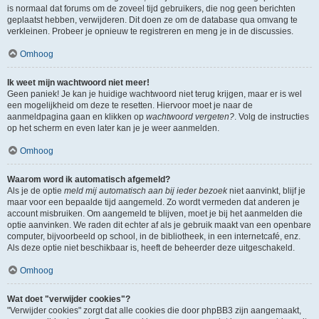
is normaal dat forums om de zoveel tijd gebruikers, die nog geen berichten
geplaatst hebben, verwijderen. Dit doen ze om de database qua omvang te
verkleinen. Probeer je opnieuw te registreren en meng je in de discussies.
Omhoog
Ik weet mijn wachtwoord niet meer!
Geen paniek! Je kan je huidige wachtwoord niet terug krijgen, maar er is wel
een mogelijkheid om deze te resetten. Hiervoor moet je naar de
aanmeldpagina gaan en klikken op
wachtwoord vergeten?
. Volg de instructies
op het scherm en even later kan je je weer aanmelden.
Omhoog
Waarom word ik automatisch afgemeld?
Als je de optie
meld mij automatisch aan bij ieder bezoek
niet aanvinkt, blijf je
maar voor een bepaalde tijd aangemeld. Zo wordt vermeden dat anderen je
account misbruiken. Om aangemeld te blijven, moet je bij het aanmelden die
optie aanvinken. We raden dit echter af als je gebruik maakt van een openbare
computer, bijvoorbeeld op school, in de bibliotheek, in een internetcafé, enz.
Als deze optie niet beschikbaar is, heeft de beheerder deze uitgeschakeld.
Omhoog
Wat doet "verwijder cookies"?
"Verwijder cookies" zorgt dat alle cookies die door phpBB3 zijn aangemaakt,