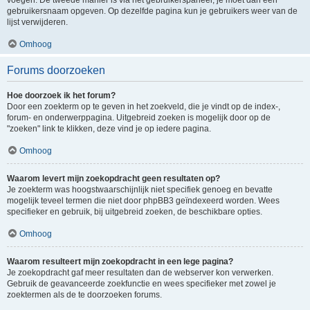
voegen. De tweede manier is via het gebruikerspaneel, je moet dan een
gebruikersnaam opgeven. Op dezelfde pagina kun je gebruikers weer van de
lijst verwijderen.
Omhoog
Forums doorzoeken
Hoe doorzoek ik het forum?
Door een zoekterm op te geven in het zoekveld, die je vindt op de index-,
forum- en onderwerppagina. Uitgebreid zoeken is mogelijk door op de
"zoeken" link te klikken, deze vind je op iedere pagina.
Omhoog
Waarom levert mijn zoekopdracht geen resultaten op?
Je zoekterm was hoogstwaarschijnlijk niet specifiek genoeg en bevatte
mogelijk teveel termen die niet door phpBB3 geïndexeerd worden. Wees
specifieker en gebruik, bij uitgebreid zoeken, de beschikbare opties.
Omhoog
Waarom resulteert mijn zoekopdracht in een lege pagina?
Je zoekopdracht gaf meer resultaten dan de webserver kon verwerken.
Gebruik de geavanceerde zoekfunctie en wees specifieker met zowel je
zoektermen als de te doorzoeken forums.