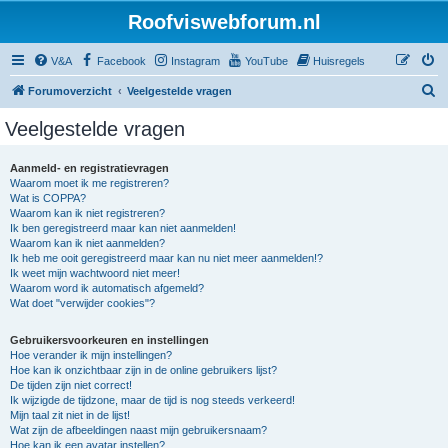
Roofviswebforum.nl
V&A
Facebook
Instagram
YouTube
Huisregels
Z
Forumoverzicht
Veelgestelde vragen
o
Veelgestelde vragen
e
k
Aanmeld- en registratievragen
Waarom moet ik me registreren?
Wat is COPPA?
Waarom kan ik niet registreren?
Ik ben geregistreerd maar kan niet aanmelden!
Waarom kan ik niet aanmelden?
Ik heb me ooit geregistreerd maar kan nu niet meer aanmelden!?
Ik weet mijn wachtwoord niet meer!
Waarom word ik automatisch afgemeld?
Wat doet "verwijder cookies"?
Gebruikersvoorkeuren en instellingen
Hoe verander ik mijn instellingen?
Hoe kan ik onzichtbaar zijn in de online gebruikers lijst?
De tijden zijn niet correct!
Ik wijzigde de tijdzone, maar de tijd is nog steeds verkeerd!
Mijn taal zit niet in de lijst!
Wat zijn de afbeeldingen naast mijn gebruikersnaam?
Hoe kan ik een avatar instellen?