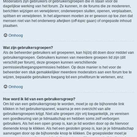
Moderators zijn gebruikers of gebruikersgroepen die in staan voor de
dagelijkse werking van het forum. Ze kunnen, in de forums die ze modereren,
berichten wijzigen en verwijderen; onderwerpen sluiten, openen, verplaatsen,
splitsen en verwijderen. In het algemeen moeten ze er gewoon op toe zien dat
mensen niet van het onderwerp afwijken (
off-topic
gaan) of ongepaste inhoud
plaatsen.
Omhoog
Wat zijn gebruikersgroepen?
Als de beheerder gebruikers wil groeperen, kan hij/zij dit doen door middel van
gebruikersgroepen. Gebruikers kunnen van meerdere groepen lid zijn (dit
verschilt per forum), deze groepen kunnen verschillende
permissies/toegangspermissies hebben. Op deze manier is het voor de
beheerder een stuk gemakkelijker meerdere moderators aan een forum toe te
wijzen, bepaalde gebruikers toegang tot een privéforum te verlenen, enz.
Omhoog
Hoe word ik lid van een gebruikersgroep?
Om lid van een gebruikersgroep te worden, moet je op de bijhorende link
klikken in het gebruikerspaneel, waarna je een overzicht van alle
gebruikersgroepen krijgt. Niet alle groepen zijn vrij toegankelijk, ze vereisen
een goedkeuring van je lidmaatschap en hebben soms zelf verborgen
gebruikers. Als het een open groep is, kan je lid worden door op de hiervoor
dienende knop te klikken. Als het een gesloten groep is, kan je je lidmaatschap
aanvragen door op de bijhorende knop te klikken. De groepsleider moet je