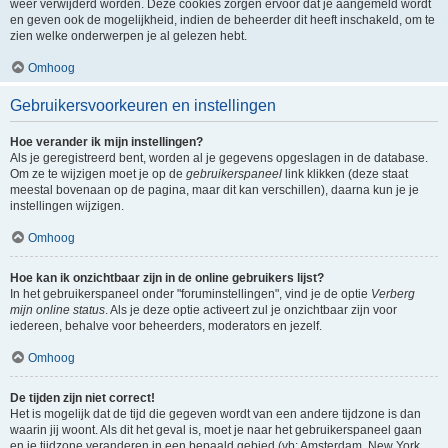
weer verwijderd worden. Deze cookies zorgen ervoor dat je aangemeld wordt
en geven ook de mogelijkheid, indien de beheerder dit heeft inschakeld, om te
zien welke onderwerpen je al gelezen hebt.
Omhoog
Gebruikersvoorkeuren en instellingen
Hoe verander ik mijn instellingen?
Als je geregistreerd bent, worden al je gegevens opgeslagen in de database.
Om ze te wijzigen moet je op de
gebruikerspaneel
link klikken (deze staat
meestal bovenaan op de pagina, maar dit kan verschillen), daarna kun je je
instellingen wijzigen.
Omhoog
Hoe kan ik onzichtbaar zijn in de online gebruikers lijst?
In het gebruikerspaneel onder "foruminstellingen", vind je de optie
Verberg
mijn online status
. Als je deze optie activeert zul je onzichtbaar zijn voor
iedereen, behalve voor beheerders, moderators en jezelf.
Omhoog
De tijden zijn niet correct!
Het is mogelijk dat de tijd die gegeven wordt van een andere tijdzone is dan
waarin jij woont. Als dit het geval is, moet je naar het gebruikerspaneel gaan
en je tijdzone veranderen in een bepaald gebied (vb: Amsterdam, New York,