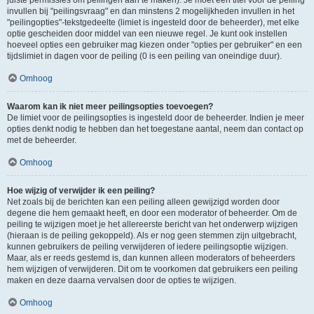
juiste permissies om peilingen aan te maken). Je moet een titel voor de peiling
invullen bij "peilingsvraag" en dan minstens 2 mogelijkheden invullen in het
"peilingopties"-tekstgedeelte (limiet is ingesteld door de beheerder), met elke
optie gescheiden door middel van een nieuwe regel. Je kunt ook instellen
hoeveel opties een gebruiker mag kiezen onder "opties per gebruiker" en een
tijdslimiet in dagen voor de peiling (0 is een peiling van oneindige duur).
Omhoog
Waarom kan ik niet meer peilingsopties toevoegen?
De limiet voor de peilingsopties is ingesteld door de beheerder. Indien je meer
opties denkt nodig te hebben dan het toegestane aantal, neem dan contact op
met de beheerder.
Omhoog
Hoe wijzig of verwijder ik een peiling?
Net zoals bij de berichten kan een peiling alleen gewijzigd worden door
degene die hem gemaakt heeft, en door een moderator of beheerder. Om de
peiling te wijzigen moet je het allereerste bericht van het onderwerp wijzigen
(hieraan is de peiling gekoppeld). Als er nog geen stemmen zijn uitgebracht,
kunnen gebruikers de peiling verwijderen of iedere peilingsoptie wijzigen.
Maar, als er reeds gestemd is, dan kunnen alleen moderators of beheerders
hem wijzigen of verwijderen. Dit om te voorkomen dat gebruikers een peiling
maken en deze daarna vervalsen door de opties te wijzigen.
Omhoog