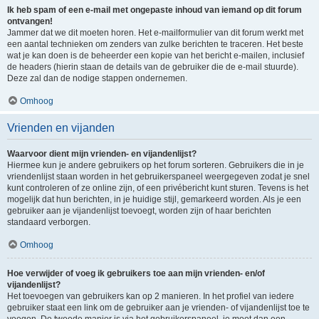
Ik heb spam of een e-mail met ongepaste inhoud van iemand op dit forum
ontvangen!
Jammer dat we dit moeten horen. Het e-mailformulier van dit forum werkt met
een aantal technieken om zenders van zulke berichten te traceren. Het beste
wat je kan doen is de beheerder een kopie van het bericht e-mailen, inclusief
de headers (hierin staan de details van de gebruiker die de e-mail stuurde).
Deze zal dan de nodige stappen ondernemen.
Omhoog
Vrienden en vijanden
Waarvoor dient mijn vrienden- en vijandenlijst?
Hiermee kun je andere gebruikers op het forum sorteren. Gebruikers die in je
vriendenlijst staan worden in het gebruikerspaneel weergegeven zodat je snel
kunt controleren of ze online zijn, of een privébericht kunt sturen. Tevens is het
mogelijk dat hun berichten, in je huidige stijl, gemarkeerd worden. Als je een
gebruiker aan je vijandenlijst toevoegt, worden zijn of haar berichten
standaard verborgen.
Omhoog
Hoe verwijder of voeg ik gebruikers toe aan mijn vrienden- en/of
vijandenlijst?
Het toevoegen van gebruikers kan op 2 manieren. In het profiel van iedere
gebruiker staat een link om de gebruiker aan je vrienden- of vijandenlijst toe te