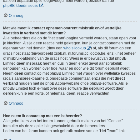
dat een bepaalde optie toegevoegd moet worden, bezoek dan de
phpBB Ideeën sectie
.
Omhoog
Met wie moet ik contact opnemen omtrent misbruik en/of wettelijke
kwesties in verband met dit forum?
Alle beheerders die op de "het team"-pagina vermeld worden, staan open voor
je klachten. Als je geen reactie hebt gekregen, kun je contact opnemen met de
eigenaar van het domein (dmv een
whois lookup
) of, als dit forum op een
gratis host staat (bijvoorbeeld xsbb.nl, nl.forums.cc, dotbb.be, enz.), het beheer
of misbruik-afdeling van de gratis host. Wees je er bewust van dat phpBB
Limited
geen inspraak
heeft en dus in geen enkel geval aansprakelijk
gehouden kan worden over hoe, waar en door wie dit forum gebruikt wordt.
Neem
geen
contact op met phpBB Limited met vragen over wettelijke kwesties
(zoals aanspreekbaarheid, ongepaste commentaar, enz.) die
niet direct
verband
houden met de phpBB.com-website of de phpBB-software. Als je
phpBB Limited toch e-mailt over deze software die
gebruikt wordt door
derden
kun je een korte, of helemaal geen, reactie verwachten.
Omhoog
Hoe neem ik contact op met een beheerder?
Alle gebruikers van het forum kunnen gebruik maken van het “Contact”-
formulier als deze optie is ingeschakeld door de beheerders.
Leden van het forum kunnen ook gebruik maken van de “Het Team”-link.