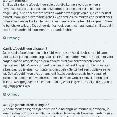
Wat zijn Smilies?
Smilies zijn kleine afbeeldingen die gebruikt kunnen worden om een
gevoelstoestand uit te drukken, bijvoorbeeld :) betekent blij, :( betekent
ongelukkig. Alle beschikbare smilies worden weergegeven als je een bericht
plaatst. Maak geen overdadig gebruik van smilies, ze maken een bericht snel
onleesbaar wat er toe kan leiden dat een moderator je bericht aanpast of heel
je bericht verwijdert. De beheerder kan ook een maximaal aantal smilies, dat in
een bericht gebruikt mag worden, bepaald hebben.
Omhoog
Kan ik afbeeldingen plaatsen?
Ja, je kunt afbeeldingen in je bericht weergeven. Als de beheerder bijlagen
toelaat kun je een afbeelding naar het forum uploaden. Anders moet je er voor
zorgen dat de afbeelding op een andere publieke server beschikbaar is,
bijvoorbeeld http://www.voorbeeld.com/mijn_afbeelding.gif. Linken naar een
afbeelding op je eigen computer is onmogelijk (tenzij het een publieke server
is). Ook afbeeldingen die een authentificatie vereisen zoals in: Hotmail of
Yahoo mailboxen, een wachtwoord beschermde website, enz. kunnen niet
worden weergegeven. Om een afbeelding weer te geven, moet je de BBCode
tag [img] gebruiken.
Omhoog
Wat zijn globale mededelingen?
Globale mededelingen zijn berichten die belangrijke informatie bevatten, je
komt ze dan ook op verschillende plaatsen tegen zoals bovenaan ieder forum