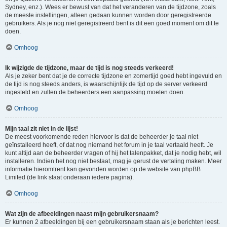
Sydney, enz.). Wees er bewust van dat het veranderen van de tijdzone, zoals
de meeste instellingen, alleen gedaan kunnen worden door geregistreerde
gebruikers. Als je nog niet geregistreerd bent is dit een goed moment om dit te
doen.
Omhoog
Ik wijzigde de tijdzone, maar de tijd is nog steeds verkeerd!
Als je zeker bent dat je de correcte tijdzone en zomertijd goed hebt ingevuld en
de tijd is nog steeds anders, is waarschijnlijk de tijd op de server verkeerd
ingesteld en zullen de beheerders een aanpassing moeten doen.
Omhoog
Mijn taal zit niet in de lijst!
De meest voorkomende reden hiervoor is dat de beheerder je taal niet
geïnstalleerd heeft, of dat nog niemand het forum in je taal vertaald heeft. Je
kunt altijd aan de beheerder vragen of hij het talenpakket, dat je nodig hebt, wil
installeren. Indien het nog niet bestaat, mag je gerust de vertaling maken. Meer
informatie hieromtrent kan gevonden worden op de website van phpBB
Limited (de link staat onderaan iedere pagina).
Omhoog
Wat zijn de afbeeldingen naast mijn gebruikersnaam?
Er kunnen 2 afbeeldingen bij een gebruikersnaam staan als je berichten leest.