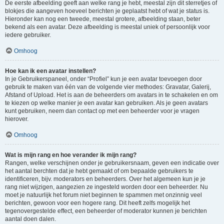
De eerste afbeelding geeft aan welke rang je hebt, meestal zijn dit sterretjes of
blokjes die aangeven hoeveel berichten je geplaatst hebt of wat je status is.
Hieronder kan nog een tweede, meestal grotere, afbeelding staan, beter
bekend als een avatar. Deze afbeelding is meestal uniek of persoonlijk voor
iedere gebruiker.
Omhoog
Hoe kan ik een avatar instellen?
In je Gebruikerspaneel, onder “Profiel” kun je een avatar toevoegen door
gebruik te maken van één van de volgende vier methodes: Gravatar, Galerij,
Afstand of Upload. Het is aan de beheerders om avatars in te schakelen en om
te kiezen op welke manier je een avatar kan gebruiken. Als je geen avatars
kunt gebruiken, neem dan contact op met een beheerder voor je vragen
hierover.
Omhoog
Wat is mijn rang en hoe verander ik mijn rang?
Rangen, welke verschijnen onder je gebruikersnaam, geven een indicatie over
het aantal berchten dat je hebt gemaakt of om bepaalde gebruikers te
identificeren, bijv. moderators en beheerders. Over het algemeen kun je je
rang niet wijzigen, aangezien ze ingesteld worden door een beheerder. Nu
moet je natuurlijk het forum niet beginnen te spammen met onzinnig veel
berichten, gewoon voor een hogere rang. Dit heeft zelfs mogelijk het
tegenovergestelde effect, een beheerder of moderator kunnen je berichten
aantal doen dalen.