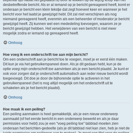
beperkte tijd nadat het geplaatst is) door te klikken op de
wijzig
knop van het
desbetreffende bericht. Als er al iemand op je bericht gereageerd heeft, komt er
onderaan je bericht een klein tekstje dat zegt hoeveel keer en wanneer je het
bericht voor het laatst je gewijzigd hebt. Dit zal niet verschijnen als nog
niemand gereageerd heeft, evenmin als een beheerder of moderator je bericht
gewijzigd heeft. Zij kunnen wel een mededeling toevoegen, waarom ze je
bericht gewijzigd hebben. Het verwijderen van een bericht is niet meer
mogelijk zodra er iemand op gereageerd heeft.
Omhoog
Hoe voeg ik een onderschrift toe aan mijn bericht?
Om een onderschrift aan je bericht toe te voegen, moet je er eerst één maken.
Dit kun je via het gebruikerspaneel doen. Als je dit gedaan hebt, kun je de
optie
voeg mijn onderschrift toe
aanvinken als je een bericht plaatst. Je kunt er
ook voor zorgen dat je onderschrift automatisch aan ieder nieuw bericht wordt
toegevoegd. Dit doe je door de bijhorende optie te activeren in het
gebruikerspaneel (het is nog altijd mogelijk om het onderschrift uit te
schakelen als je het bericht plaatst).
Omhoog
Hoe maak ik een peiling?
Een peiling aanmaken is heel gemakkelijk, als je een nieuw onderwerp
aanmaakt (of het eerste bericht in een onderwerp bewerkt en als je daar
permissies voor hebt) zou je een "voeg peiling toe" tabblad moeten zien
onderaan het berichten-gedeelte (als je dit tabblad niet kan zien, heb je niet de