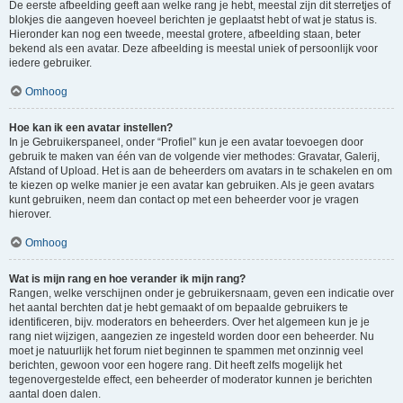
De eerste afbeelding geeft aan welke rang je hebt, meestal zijn dit sterretjes of
blokjes die aangeven hoeveel berichten je geplaatst hebt of wat je status is.
Hieronder kan nog een tweede, meestal grotere, afbeelding staan, beter
bekend als een avatar. Deze afbeelding is meestal uniek of persoonlijk voor
iedere gebruiker.
Omhoog
Hoe kan ik een avatar instellen?
In je Gebruikerspaneel, onder “Profiel” kun je een avatar toevoegen door
gebruik te maken van één van de volgende vier methodes: Gravatar, Galerij,
Afstand of Upload. Het is aan de beheerders om avatars in te schakelen en om
te kiezen op welke manier je een avatar kan gebruiken. Als je geen avatars
kunt gebruiken, neem dan contact op met een beheerder voor je vragen
hierover.
Omhoog
Wat is mijn rang en hoe verander ik mijn rang?
Rangen, welke verschijnen onder je gebruikersnaam, geven een indicatie over
het aantal berchten dat je hebt gemaakt of om bepaalde gebruikers te
identificeren, bijv. moderators en beheerders. Over het algemeen kun je je
rang niet wijzigen, aangezien ze ingesteld worden door een beheerder. Nu
moet je natuurlijk het forum niet beginnen te spammen met onzinnig veel
berichten, gewoon voor een hogere rang. Dit heeft zelfs mogelijk het
tegenovergestelde effect, een beheerder of moderator kunnen je berichten
aantal doen dalen.