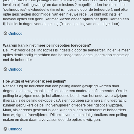
juiste permissies om peilingen aan te maken). Je moet een titel voor de peiling
invullen bij "peilingsvraag" en dan minstens 2 mogelijkheden invullen in het
"peilingopties"-tekstgedeelte (limiet is ingesteld door de beheerder), met elke
optie gescheiden door middel van een nieuwe regel. Je kunt ook instellen
hoeveel opties een gebruiker mag kiezen onder "opties per gebruiker" en een
tijdslimiet in dagen voor de peiling (0 is een peiling van oneindige duur).
Omhoog
Waarom kan ik niet meer peilingsopties toevoegen?
De limiet voor de peilingsopties is ingesteld door de beheerder. Indien je meer
opties denkt nodig te hebben dan het toegestane aantal, neem dan contact op
met de beheerder.
Omhoog
Hoe wijzig of verwijder ik een peiling?
Net zoals bij de berichten kan een peiling alleen gewijzigd worden door
degene die hem gemaakt heeft, en door een moderator of beheerder. Om de
peiling te wijzigen moet je het allereerste bericht van het onderwerp wijzigen
(hieraan is de peiling gekoppeld). Als er nog geen stemmen zijn uitgebracht,
kunnen gebruikers de peiling verwijderen of iedere peilingsoptie wijzigen.
Maar, als er reeds gestemd is, dan kunnen alleen moderators of beheerders
hem wijzigen of verwijderen. Dit om te voorkomen dat gebruikers een peiling
maken en deze daarna vervalsen door de opties te wijzigen.
Omhoog