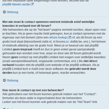
dat een bepaalde optie toegevoegd moet worden, bezoek dan de
phpBB Ideeën sectie
.
Omhoog
Met wie moet ik contact opnemen omtrent misbruik en/of wettelijke
kwesties in verband met dit forum?
Alle beheerders die op de "het team"-pagina vermeld worden, staan open voor
je klachten. Als je geen reactie hebt gekregen, kun je contact opnemen met de
eigenaar van het domein (dmv een
whois lookup
) of, als dit forum op een
gratis host staat (bijvoorbeeld xsbb.nl, nl.forums.cc, dotbb.be, enz.), het beheer
of misbruik-afdeling van de gratis host. Wees je er bewust van dat phpBB
Limited
geen inspraak
heeft en dus in geen enkel geval aansprakelijk
gehouden kan worden over hoe, waar en door wie dit forum gebruikt wordt.
Neem
geen
contact op met phpBB Limited met vragen over wettelijke kwesties
(zoals aanspreekbaarheid, ongepaste commentaar, enz.) die
niet direct
verband
houden met de phpBB.com-website of de phpBB-software. Als je
phpBB Limited toch e-mailt over deze software die
gebruikt wordt door
derden
kun je een korte, of helemaal geen, reactie verwachten.
Omhoog
Hoe neem ik contact op met een beheerder?
Alle gebruikers van het forum kunnen gebruik maken van het “Contact”-
formulier als deze optie is ingeschakeld door de beheerders.
Leden van het forum kunnen ook gebruik maken van de “Het Team”-link.