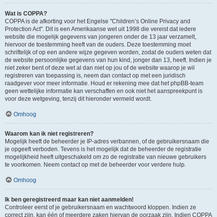
Wat is COPPA?
COPPA is de afkorting voor het Engelse "Children’s Online Privacy and
Protection Act". Dit is een Amerikaanse wet uit 1998 die vereist dat iedere
website die mogelijk gegevens van jongeren onder de 13 jaar verzamelt,
hiervoor de toestemming heeft van de ouders. Deze toestemming moet
schriftelijk of op een andere wijze gegeven worden, zodat de ouders weten dat
de website persoonlijke gegevens van hun kind, jonger dan 13, heeft. Indien je
niet zeker bent of deze wet al dan niet op jou of de website waarop je wil
registreren van toepassing is, neem dan contact op met een juridisch
raadgever voor meer informatie. Houd er rekening mee dat het phpBB-team
geen wettelijke informatie kan verschaffen en ook niet het aanspreekpunt is
voor deze wetgeving, tenzij dit hieronder vermeld wordt.
Omhoog
Waarom kan ik niet registreren?
Mogelijk heeft de beheerder je IP-adres verbannen, of de gebruikersnaam die
je opgeeft verboden. Tevens is het mogelijk dat de beheerder de registratie
mogelijkheid heeft uitgeschakeld om zo de registratie van nieuwe gebruikers
te voorkomen. Neem contact op met de beheerder voor verdere hulp.
Omhoog
Ik ben geregistreerd maar kan niet aanmelden!
Controleer eerst of je gebruikersnaam en wachtwoord kloppen. Indien ze
correct zijn, kan één of meerdere zaken hiervan de oorzaak zijn. Indien COPPA