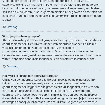
Moderators zijn gebruikers of gebruikersgroepen die in staan voor de
dagelijkse werking van het forum. Ze kunnen, in de forums die ze modereren,
berichten wijzigen en verwijderen; onderwerpen sluiten, openen, verplaatsen,
splitsen en verwijderen. In het algemeen moeten ze er gewoon op toe zien dat
mensen niet van het onderwerp afwijken (
off-topic
gaan) of ongepaste inhoud
plaatsen.
Omhoog
Wat zijn gebruikersgroepen?
Als de beheerder gebruikers wil groeperen, kan hij/zij dit doen door middel van
gebruikersgroepen. Gebruikers kunnen van meerdere groepen lid zijn (dit
verschilt per forum), deze groepen kunnen verschillende
permissies/toegangspermissies hebben. Op deze manier is het voor de
beheerder een stuk gemakkelijker meerdere moderators aan een forum toe te
wijzen, bepaalde gebruikers toegang tot een privéforum te verlenen, enz.
Omhoog
Hoe word ik lid van een gebruikersgroep?
Om lid van een gebruikersgroep te worden, moet je op de bijhorende link
klikken in het gebruikerspaneel, waarna je een overzicht van alle
gebruikersgroepen krijgt. Niet alle groepen zijn vrij toegankelijk, ze vereisen
een goedkeuring van je lidmaatschap en hebben soms zelf verborgen
gebruikers. Als het een open groep is, kan je lid worden door op de hiervoor
dienende knop te klikken. Als het een gesloten groep is, kan je je lidmaatschap
aanvragen door op de bijhorende knop te klikken. De groepsleider moet je