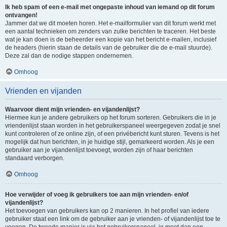
Ik heb spam of een e-mail met ongepaste inhoud van iemand op dit forum
ontvangen!
Jammer dat we dit moeten horen. Het e-mailformulier van dit forum werkt met
een aantal technieken om zenders van zulke berichten te traceren. Het beste
wat je kan doen is de beheerder een kopie van het bericht e-mailen, inclusief
de headers (hierin staan de details van de gebruiker die de e-mail stuurde).
Deze zal dan de nodige stappen ondernemen.
Omhoog
Vrienden en vijanden
Waarvoor dient mijn vrienden- en vijandenlijst?
Hiermee kun je andere gebruikers op het forum sorteren. Gebruikers die in je
vriendenlijst staan worden in het gebruikerspaneel weergegeven zodat je snel
kunt controleren of ze online zijn, of een privébericht kunt sturen. Tevens is het
mogelijk dat hun berichten, in je huidige stijl, gemarkeerd worden. Als je een
gebruiker aan je vijandenlijst toevoegt, worden zijn of haar berichten
standaard verborgen.
Omhoog
Hoe verwijder of voeg ik gebruikers toe aan mijn vrienden- en/of
vijandenlijst?
Het toevoegen van gebruikers kan op 2 manieren. In het profiel van iedere
gebruiker staat een link om de gebruiker aan je vrienden- of vijandenlijst toe te