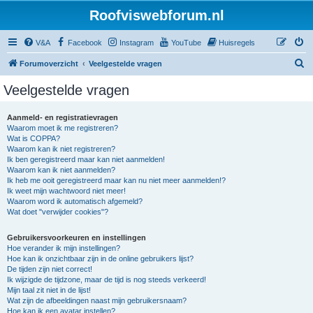
Roofviswebforum.nl
V&A
Facebook
Instagram
YouTube
Huisregels
Z
Forumoverzicht
Veelgestelde vragen
o
Veelgestelde vragen
e
k
Aanmeld- en registratievragen
Waarom moet ik me registreren?
Wat is COPPA?
Waarom kan ik niet registreren?
Ik ben geregistreerd maar kan niet aanmelden!
Waarom kan ik niet aanmelden?
Ik heb me ooit geregistreerd maar kan nu niet meer aanmelden!?
Ik weet mijn wachtwoord niet meer!
Waarom word ik automatisch afgemeld?
Wat doet "verwijder cookies"?
Gebruikersvoorkeuren en instellingen
Hoe verander ik mijn instellingen?
Hoe kan ik onzichtbaar zijn in de online gebruikers lijst?
De tijden zijn niet correct!
Ik wijzigde de tijdzone, maar de tijd is nog steeds verkeerd!
Mijn taal zit niet in de lijst!
Wat zijn de afbeeldingen naast mijn gebruikersnaam?
Hoe kan ik een avatar instellen?