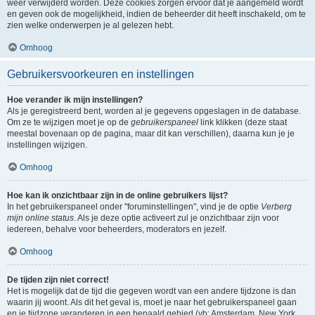
weer verwijderd worden. Deze cookies zorgen ervoor dat je aangemeld wordt
en geven ook de mogelijkheid, indien de beheerder dit heeft inschakeld, om te
zien welke onderwerpen je al gelezen hebt.
Omhoog
Gebruikersvoorkeuren en instellingen
Hoe verander ik mijn instellingen?
Als je geregistreerd bent, worden al je gegevens opgeslagen in de database.
Om ze te wijzigen moet je op de
gebruikerspaneel
link klikken (deze staat
meestal bovenaan op de pagina, maar dit kan verschillen), daarna kun je je
instellingen wijzigen.
Omhoog
Hoe kan ik onzichtbaar zijn in de online gebruikers lijst?
In het gebruikerspaneel onder "foruminstellingen", vind je de optie
Verberg
mijn online status
. Als je deze optie activeert zul je onzichtbaar zijn voor
iedereen, behalve voor beheerders, moderators en jezelf.
Omhoog
De tijden zijn niet correct!
Het is mogelijk dat de tijd die gegeven wordt van een andere tijdzone is dan
waarin jij woont. Als dit het geval is, moet je naar het gebruikerspaneel gaan
en je tijdzone veranderen in een bepaald gebied (vb: Amsterdam, New York,