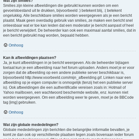
Wat zijn Smilies?
Smilies zijn kleine afbeeldingen die gebruikt kunnen worden om een
gevoelstoestand uit te drukken, bijvoorbeeld :) betekent blij, :( betekent
ongelukkig. Alle beschikbare smilies worden weergegeven als je een bericht
plaatst. Maak geen overdadig gebruik van smilies, ze maken een bericht snel
onleesbaar wat er toe kan leiden dat een moderator je bericht aanpast of heel
je bericht verwijdert. De beheerder kan ook een maximaal aantal smilies, dat in
een bericht gebruikt mag worden, bepaald hebben.
Omhoog
Kan ik afbeeldingen plaatsen?
Ja, je kunt afbeeldingen in je bericht weergeven. Als de beheerder bijlagen
toelaat kun je een afbeelding naar het forum uploaden. Anders moet je er voor
zorgen dat de afbeelding op een andere publieke server beschikbaar is,
bijvoorbeeld http://www.voorbeeld.com/mijn_afbeelding.gif. Linken naar een
afbeelding op je eigen computer is onmogelijk (tenzij het een publieke server
is). Ook afbeeldingen die een authentificatie vereisen zoals in: Hotmail of
Yahoo mailboxen, een wachtwoord beschermde website, enz. kunnen niet
worden weergegeven. Om een afbeelding weer te geven, moet je de BBCode
tag [img] gebruiken.
Omhoog
Wat zijn globale mededelingen?
Globale mededelingen zijn berichten die belangrijke informatie bevatten, je
komt ze dan ook op verschillende plaatsen tegen zoals bovenaan ieder forum