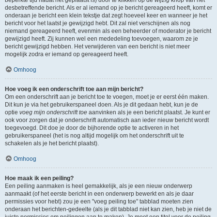
beperkte tijd nadat het geplaatst is) door te klikken op de
wijzig
knop van het
desbetreffende bericht. Als er al iemand op je bericht gereageerd heeft, komt er
onderaan je bericht een klein tekstje dat zegt hoeveel keer en wanneer je het
bericht voor het laatst je gewijzigd hebt. Dit zal niet verschijnen als nog
niemand gereageerd heeft, evenmin als een beheerder of moderator je bericht
gewijzigd heeft. Zij kunnen wel een mededeling toevoegen, waarom ze je
bericht gewijzigd hebben. Het verwijderen van een bericht is niet meer
mogelijk zodra er iemand op gereageerd heeft.
Omhoog
Hoe voeg ik een onderschrift toe aan mijn bericht?
Om een onderschrift aan je bericht toe te voegen, moet je er eerst één maken.
Dit kun je via het gebruikerspaneel doen. Als je dit gedaan hebt, kun je de
optie
voeg mijn onderschrift toe
aanvinken als je een bericht plaatst. Je kunt er
ook voor zorgen dat je onderschrift automatisch aan ieder nieuw bericht wordt
toegevoegd. Dit doe je door de bijhorende optie te activeren in het
gebruikerspaneel (het is nog altijd mogelijk om het onderschrift uit te
schakelen als je het bericht plaatst).
Omhoog
Hoe maak ik een peiling?
Een peiling aanmaken is heel gemakkelijk, als je een nieuw onderwerp
aanmaakt (of het eerste bericht in een onderwerp bewerkt en als je daar
permissies voor hebt) zou je een "voeg peiling toe" tabblad moeten zien
onderaan het berichten-gedeelte (als je dit tabblad niet kan zien, heb je niet de