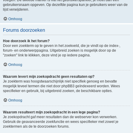
voegen. De tweede manier is via het gebruikerspaneel, je moet dan een
gebruikersnaam opgeven. Op dezelfde pagina kun je gebruikers weer van de
lijst verwijderen.
Omhoog
Forums doorzoeken
Hoe doorzoek ik het forum?
Door een zoekterm op te geven in het zoekveld, die je vindt op de index-,
forum- en onderwerppagina. Uitgebreid zoeken is mogelijk door op de
"zoeken" link te klikken, deze vind je op iedere pagina.
Omhoog
Waarom levert mijn zoekopdracht geen resultaten op?
Je zoekterm was hoogstwaarschijnlijk niet specifiek genoeg en bevatte
mogelijk teveel termen die niet door phpBB3 geïndexeerd worden. Wees
specifieker en gebruik, bij uitgebreid zoeken, de beschikbare opties.
Omhoog
Waarom resulteert mijn zoekopdracht in een lege pagina?
Je zoekopdracht gaf meer resultaten dan de webserver kon verwerken.
Gebruik de geavanceerde zoekfunctie en wees specifieker met zowel je
zoektermen als de te doorzoeken forums.