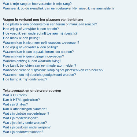
Wat is mijn rang en hoe verander ik mijn rang?
Wanneer ik op de e-maillink van een gebruiker klik, moet ik me aanmelden?
Vragen in verband met het plaatsen van berichten
Hoe plaats ik een onderwerp in een forum of maak een reactie?
Hoe wijzig of verwijder ik een bericht?
Hoe voeg ik een onderschrift toe aan mijn bericht?
Hoe maak ik een peiling?
Waarom kan ik niet meer peilingsopties toevoegen?
Hoe wijzig of verwijder ik een peiling?
Waarom kan ik een bepaald forum niet openen?
Waarom kan ik geen bijlagen toevoegen?
Waarom ontving ik een waarschuwing?
Hoe kan ik berichten aan een moderator melden?
Waarvoor dient de "Opslaan"-knop bij het plaatsen van een bericht?
Waarom moet mijn bericht goedgekeurd worden?
Hoe bump ik mijn onderwerp?
Tekstopmaak en onderwerp soorten
Wat is BBCode?
Kan ik HTML gebruiken?
Wat zijn Smilies?
Kan ik afbeeldingen plaatsen?
Wat zijn globale mededelingen?
Wat zijn mededelingen?
Wat zijn sticky onderwerpen?
Wat zijn gesloten onderwerpen?
Wat zijn onderwerpiconen?