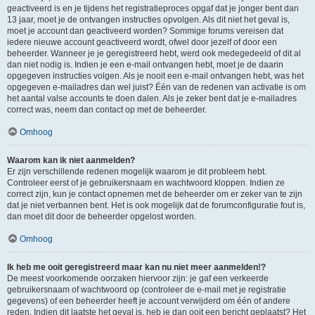
geactiveerd is en je tijdens het registratieproces opgaf dat je jonger bent dan
13 jaar, moet je de ontvangen instructies opvolgen. Als dit niet het geval is,
moet je account dan geactiveerd worden? Sommige forums vereisen dat
iedere nieuwe account geactiveerd wordt, ofwel door jezelf of door een
beheerder. Wanneer je je geregistreerd hebt, werd ook medegedeeld of dit al
dan niet nodig is. Indien je een e-mail ontvangen hebt, moet je de daarin
opgegeven instructies volgen. Als je nooit een e-mail ontvangen hebt, was het
opgegeven e-mailadres dan wel juist? Één van de redenen van activatie is om
het aantal valse accounts te doen dalen. Als je zeker bent dat je e-mailadres
correct was, neem dan contact op met de beheerder.
Omhoog
Waarom kan ik niet aanmelden?
Er zijn verschillende redenen mogelijk waarom je dit probleem hebt.
Controleer eerst of je gebruikersnaam en wachtwoord kloppen. Indien ze
correct zijn, kun je contact opnemen met de beheerder om er zeker van te zijn
dat je niet verbannen bent. Het is ook mogelijk dat de forumconfiguratie fout is,
dan moet dit door de beheerder opgelost worden.
Omhoog
Ik heb me ooit geregistreerd maar kan nu niet meer aanmelden!?
De meest voorkomende oorzaken hiervoor zijn: je gaf een verkeerde
gebruikersnaam of wachtwoord op (controleer de e-mail met je registratie
gegevens) of een beheerder heeft je account verwijderd om één of andere
reden. Indien dit laatste het geval is, heb je dan ooit een bericht geplaatst? Het