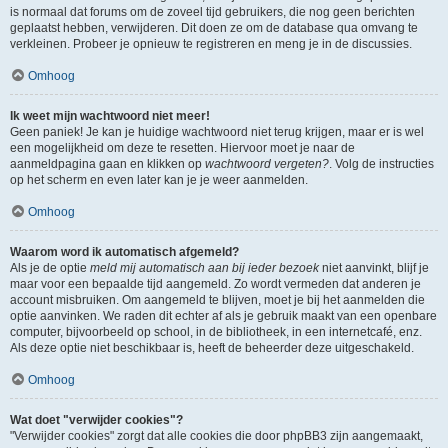
is normaal dat forums om de zoveel tijd gebruikers, die nog geen berichten
geplaatst hebben, verwijderen. Dit doen ze om de database qua omvang te
verkleinen. Probeer je opnieuw te registreren en meng je in de discussies.
Omhoog
Ik weet mijn wachtwoord niet meer!
Geen paniek! Je kan je huidige wachtwoord niet terug krijgen, maar er is wel
een mogelijkheid om deze te resetten. Hiervoor moet je naar de
aanmeldpagina gaan en klikken op
wachtwoord vergeten?
. Volg de instructies
op het scherm en even later kan je je weer aanmelden.
Omhoog
Waarom word ik automatisch afgemeld?
Als je de optie
meld mij automatisch aan bij ieder bezoek
niet aanvinkt, blijf je
maar voor een bepaalde tijd aangemeld. Zo wordt vermeden dat anderen je
account misbruiken. Om aangemeld te blijven, moet je bij het aanmelden die
optie aanvinken. We raden dit echter af als je gebruik maakt van een openbare
computer, bijvoorbeeld op school, in de bibliotheek, in een internetcafé, enz.
Als deze optie niet beschikbaar is, heeft de beheerder deze uitgeschakeld.
Omhoog
Wat doet "verwijder cookies"?
"Verwijder cookies" zorgt dat alle cookies die door phpBB3 zijn aangemaakt,