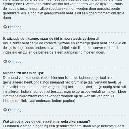
Sydney, enz.). Wees er bewust van dat het veranderen van de tijdzone, zoals
de meeste instellingen, alleen gedaan kunnen worden door geregistreerde
gebruikers. Als je nog niet geregistreerd bent is dit een goed moment om dit te
doen.
Omhoog
Ik wijzigde de tijdzone, maar de tijd is nog steeds verkeerd!
Als je zeker bent dat je de correcte tijdzone en zomertijd goed hebt ingevuld en
de tijd is nog steeds anders, is waarschijnlijk de tijd op de server verkeerd
ingesteld en zullen de beheerders een aanpassing moeten doen.
Omhoog
Mijn taal zit niet in de lijst!
De meest voorkomende reden hiervoor is dat de beheerder je taal niet
geïnstalleerd heeft, of dat nog niemand het forum in je taal vertaald heeft. Je
kunt altijd aan de beheerder vragen of hij het talenpakket, dat je nodig hebt, wil
installeren. Indien het nog niet bestaat, mag je gerust de vertaling maken. Meer
informatie hieromtrent kan gevonden worden op de website van phpBB
Limited (de link staat onderaan iedere pagina).
Omhoog
Wat zijn de afbeeldingen naast mijn gebruikersnaam?
Er kunnen 2 afbeeldingen bij een gebruikersnaam staan als je berichten leest.