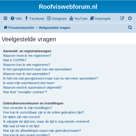
Roofviswebforum.nl
V&A
Facebook
Instagram
YouTube
Huisregels
Z
Forumoverzicht
Veelgestelde vragen
o
Veelgestelde vragen
e
k
Aanmeld- en registratievragen
Waarom moet ik me registreren?
Wat is COPPA?
Waarom kan ik niet registreren?
Ik ben geregistreerd maar kan niet aanmelden!
Waarom kan ik niet aanmelden?
Ik heb me ooit geregistreerd maar kan nu niet meer aanmelden!?
Ik weet mijn wachtwoord niet meer!
Waarom word ik automatisch afgemeld?
Wat doet "verwijder cookies"?
Gebruikersvoorkeuren en instellingen
Hoe verander ik mijn instellingen?
Hoe kan ik onzichtbaar zijn in de online gebruikers lijst?
De tijden zijn niet correct!
Ik wijzigde de tijdzone, maar de tijd is nog steeds verkeerd!
Mijn taal zit niet in de lijst!
Wat zijn de afbeeldingen naast mijn gebruikersnaam?
Hoe kan ik een avatar instellen?