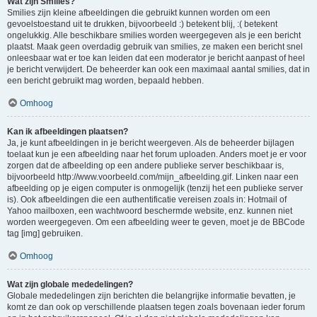
Wat zijn Smilies?
Smilies zijn kleine afbeeldingen die gebruikt kunnen worden om een
gevoelstoestand uit te drukken, bijvoorbeeld :) betekent blij, :( betekent
ongelukkig. Alle beschikbare smilies worden weergegeven als je een bericht
plaatst. Maak geen overdadig gebruik van smilies, ze maken een bericht snel
onleesbaar wat er toe kan leiden dat een moderator je bericht aanpast of heel
je bericht verwijdert. De beheerder kan ook een maximaal aantal smilies, dat in
een bericht gebruikt mag worden, bepaald hebben.
Omhoog
Kan ik afbeeldingen plaatsen?
Ja, je kunt afbeeldingen in je bericht weergeven. Als de beheerder bijlagen
toelaat kun je een afbeelding naar het forum uploaden. Anders moet je er voor
zorgen dat de afbeelding op een andere publieke server beschikbaar is,
bijvoorbeeld http://www.voorbeeld.com/mijn_afbeelding.gif. Linken naar een
afbeelding op je eigen computer is onmogelijk (tenzij het een publieke server
is). Ook afbeeldingen die een authentificatie vereisen zoals in: Hotmail of
Yahoo mailboxen, een wachtwoord beschermde website, enz. kunnen niet
worden weergegeven. Om een afbeelding weer te geven, moet je de BBCode
tag [img] gebruiken.
Omhoog
Wat zijn globale mededelingen?
Globale mededelingen zijn berichten die belangrijke informatie bevatten, je
komt ze dan ook op verschillende plaatsen tegen zoals bovenaan ieder forum