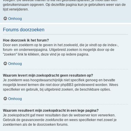
voegen. De tweede manier is via het gebruikerspaneel, je moet dan een
gebruikersnaam opgeven. Op dezelfde pagina kun je gebruikers weer van de
lijst verwijderen.
Omhoog
Forums doorzoeken
Hoe doorzoek ik het forum?
Door een zoekterm op te geven in het zoekveld, die je vindt op de index-,
forum- en onderwerppagina. Uitgebreid zoeken is mogelijk door op de
"zoeken" link te klikken, deze vind je op iedere pagina.
Omhoog
Waarom levert mijn zoekopdracht geen resultaten op?
Je zoekterm was hoogstwaarschijnlijk niet specifiek genoeg en bevatte
mogelijk teveel termen die niet door phpBB3 geïndexeerd worden. Wees
specifieker en gebruik, bij uitgebreid zoeken, de beschikbare opties.
Omhoog
Waarom resulteert mijn zoekopdracht in een lege pagina?
Je zoekopdracht gaf meer resultaten dan de webserver kon verwerken.
Gebruik de geavanceerde zoekfunctie en wees specifieker met zowel je
zoektermen als de te doorzoeken forums.