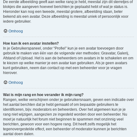
De eerste afbeelding geeft aan welke rang je hebt, meestal zijn dit sterretjes of
blokjes die aangeven hoeveel berichten je geplaatst hebt of wat je status is.
Hieronder kan nog een tweede, meestal grotere, afbeelding staan, beter
bekend als een avatar. Deze afbeelding is meestal uniek of persoonlijk voor
iedere gebruiker.
Omhoog
Hoe kan ik een avatar instellen?
In je Gebruikerspaneel, onder “Profiel” kun je een avatar toevoegen door
gebruik te maken van één van de volgende vier methodes: Gravatar, Galerij,
Afstand of Upload. Het is aan de beheerders om avatars in te schakelen en om
te kiezen op welke manier je een avatar kan gebruiken. Als je geen avatars
kunt gebruiken, neem dan contact op met een beheerder voor je vragen
hierover.
Omhoog
Wat is mijn rang en hoe verander ik mijn rang?
Rangen, welke verschijnen onder je gebruikersnaam, geven een indicatie over
het aantal berchten dat je hebt gemaakt of om bepaalde gebruikers te
identificeren, bijv. moderators en beheerders. Over het algemeen kun je je
rang niet wijzigen, aangezien ze ingesteld worden door een beheerder. Nu
moet je natuurlijk het forum niet beginnen te spammen met onzinnig veel
berichten, gewoon voor een hogere rang. Dit heeft zelfs mogelijk het
tegenovergestelde effect, een beheerder of moderator kunnen je berichten
aantal doen dalen.