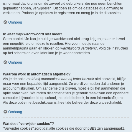
is normaal dat forums om de zoveel tijd gebruikers, die nog geen berichten
geplaatst hebben, verwijderen. Dit doen ze om de database qua omvang te
verkleinen. Probeer je opnieuw te registreren en meng je in de discussies.
Omhoog
Ik weet mijn wachtwoord niet meer!
Geen paniek! Je kan je huidige wachtwoord niet terug krijgen, maar er is wel
een mogelijkheid om deze te resetten. Hiervoor moet je naar de
aanmeldpagina gaan en klikken op
wachtwoord vergeten?
. Volg de instructies
op het scherm en even later kan je je weer aanmelden.
Omhoog
Waarom word ik automatisch afgemeld?
Als je de optie
meld mij automatisch aan bij ieder bezoek
niet aanvinkt, blijf je
maar voor een bepaalde tijd aangemeld. Zo wordt vermeden dat anderen je
account misbruiken. Om aangemeld te blijven, moet je bij het aanmelden die
optie aanvinken. We raden dit echter af als je gebruik maakt van een openbare
computer, bijvoorbeeld op school, in de bibliotheek, in een internetcafé, enz.
Als deze optie niet beschikbaar is, heeft de beheerder deze uitgeschakeld.
Omhoog
Wat doet "verwijder cookies"?
"Verwijder cookies" zorgt dat alle cookies die door phpBB3 zijn aangemaakt,