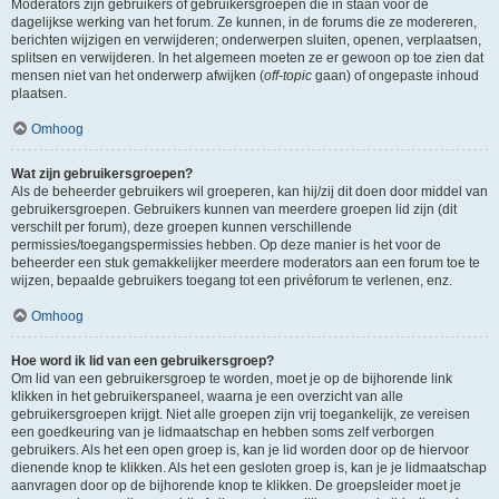
Moderators zijn gebruikers of gebruikersgroepen die in staan voor de
dagelijkse werking van het forum. Ze kunnen, in de forums die ze modereren,
berichten wijzigen en verwijderen; onderwerpen sluiten, openen, verplaatsen,
splitsen en verwijderen. In het algemeen moeten ze er gewoon op toe zien dat
mensen niet van het onderwerp afwijken (
off-topic
gaan) of ongepaste inhoud
plaatsen.
Omhoog
Wat zijn gebruikersgroepen?
Als de beheerder gebruikers wil groeperen, kan hij/zij dit doen door middel van
gebruikersgroepen. Gebruikers kunnen van meerdere groepen lid zijn (dit
verschilt per forum), deze groepen kunnen verschillende
permissies/toegangspermissies hebben. Op deze manier is het voor de
beheerder een stuk gemakkelijker meerdere moderators aan een forum toe te
wijzen, bepaalde gebruikers toegang tot een privéforum te verlenen, enz.
Omhoog
Hoe word ik lid van een gebruikersgroep?
Om lid van een gebruikersgroep te worden, moet je op de bijhorende link
klikken in het gebruikerspaneel, waarna je een overzicht van alle
gebruikersgroepen krijgt. Niet alle groepen zijn vrij toegankelijk, ze vereisen
een goedkeuring van je lidmaatschap en hebben soms zelf verborgen
gebruikers. Als het een open groep is, kan je lid worden door op de hiervoor
dienende knop te klikken. Als het een gesloten groep is, kan je je lidmaatschap
aanvragen door op de bijhorende knop te klikken. De groepsleider moet je