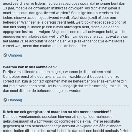
geactiveerd is en je tijdens het registratieproces opgaf dat je jonger bent dan
13 jaar, moet je de ontvangen instructies opvolgen. Als dit niet het geval is,
moet je account dan geactiveerd worden? Sommige forums vereisen dat
iedere nieuwe account geactiveerd wordt, ofwel door jezelf of door een
beheerder. Wanneer je je geregistreerd hebt, werd ook medegedeeld of dit al
dan niet nodig is. Indien je een e-mail ontvangen hebt, moet je de daarin
opgegeven instructies volgen. Als je nooit een e-mail ontvangen hebt, was het
opgegeven e-mailadres dan wel juist? Één van de redenen van activatie is om
het aantal valse accounts te doen dalen. Als je zeker bent dat je e-mailadres
correct was, neem dan contact op met de beheerder.
Omhoog
Waarom kan ik niet aanmelden?
Er zijn verschillende redenen mogelijk waarom je dit probleem hebt.
Controleer eerst of je gebruikersnaam en wachtwoord kloppen. Indien ze
correct zijn, kun je contact opnemen met de beheerder om er zeker van te zijn
dat je niet verbannen bent. Het is ook mogelijk dat de forumconfiguratie fout is,
dan moet dit door de beheerder opgelost worden.
Omhoog
Ik heb me ooit geregistreerd maar kan nu niet meer aanmelden!?
De meest voorkomende oorzaken hiervoor zijn: je gaf een verkeerde
gebruikersnaam of wachtwoord op (controleer de e-mail met je registratie
gegevens) of een beheerder heeft je account verwijderd om één of andere
reden. Indien dit laatste het geval is, heb je dan ooit een bericht geplaatst? Het