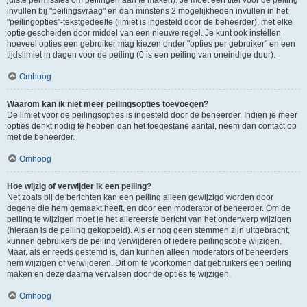
juiste permissies om peilingen aan te maken). Je moet een titel voor de peiling
invullen bij "peilingsvraag" en dan minstens 2 mogelijkheden invullen in het
"peilingopties"-tekstgedeelte (limiet is ingesteld door de beheerder), met elke
optie gescheiden door middel van een nieuwe regel. Je kunt ook instellen
hoeveel opties een gebruiker mag kiezen onder "opties per gebruiker" en een
tijdslimiet in dagen voor de peiling (0 is een peiling van oneindige duur).
Omhoog
Waarom kan ik niet meer peilingsopties toevoegen?
De limiet voor de peilingsopties is ingesteld door de beheerder. Indien je meer
opties denkt nodig te hebben dan het toegestane aantal, neem dan contact op
met de beheerder.
Omhoog
Hoe wijzig of verwijder ik een peiling?
Net zoals bij de berichten kan een peiling alleen gewijzigd worden door
degene die hem gemaakt heeft, en door een moderator of beheerder. Om de
peiling te wijzigen moet je het allereerste bericht van het onderwerp wijzigen
(hieraan is de peiling gekoppeld). Als er nog geen stemmen zijn uitgebracht,
kunnen gebruikers de peiling verwijderen of iedere peilingsoptie wijzigen.
Maar, als er reeds gestemd is, dan kunnen alleen moderators of beheerders
hem wijzigen of verwijderen. Dit om te voorkomen dat gebruikers een peiling
maken en deze daarna vervalsen door de opties te wijzigen.
Omhoog