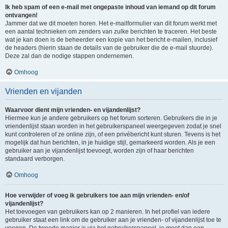
Ik heb spam of een e-mail met ongepaste inhoud van iemand op dit forum
ontvangen!
Jammer dat we dit moeten horen. Het e-mailformulier van dit forum werkt met
een aantal technieken om zenders van zulke berichten te traceren. Het beste
wat je kan doen is de beheerder een kopie van het bericht e-mailen, inclusief
de headers (hierin staan de details van de gebruiker die de e-mail stuurde).
Deze zal dan de nodige stappen ondernemen.
Omhoog
Vrienden en vijanden
Waarvoor dient mijn vrienden- en vijandenlijst?
Hiermee kun je andere gebruikers op het forum sorteren. Gebruikers die in je
vriendenlijst staan worden in het gebruikerspaneel weergegeven zodat je snel
kunt controleren of ze online zijn, of een privébericht kunt sturen. Tevens is het
mogelijk dat hun berichten, in je huidige stijl, gemarkeerd worden. Als je een
gebruiker aan je vijandenlijst toevoegt, worden zijn of haar berichten
standaard verborgen.
Omhoog
Hoe verwijder of voeg ik gebruikers toe aan mijn vrienden- en/of
vijandenlijst?
Het toevoegen van gebruikers kan op 2 manieren. In het profiel van iedere
gebruiker staat een link om de gebruiker aan je vrienden- of vijandenlijst toe te