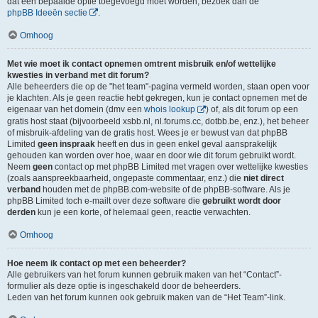
dat een bepaalde optie toegevoegd moet worden, bezoek dan de
phpBB Ideeën sectie
.
Omhoog
Met wie moet ik contact opnemen omtrent misbruik en/of wettelijke
kwesties in verband met dit forum?
Alle beheerders die op de "het team"-pagina vermeld worden, staan open voor
je klachten. Als je geen reactie hebt gekregen, kun je contact opnemen met de
eigenaar van het domein (dmv een
whois lookup
) of, als dit forum op een
gratis host staat (bijvoorbeeld xsbb.nl, nl.forums.cc, dotbb.be, enz.), het beheer
of misbruik-afdeling van de gratis host. Wees je er bewust van dat phpBB
Limited
geen inspraak
heeft en dus in geen enkel geval aansprakelijk
gehouden kan worden over hoe, waar en door wie dit forum gebruikt wordt.
Neem
geen
contact op met phpBB Limited met vragen over wettelijke kwesties
(zoals aanspreekbaarheid, ongepaste commentaar, enz.) die
niet direct
verband
houden met de phpBB.com-website of de phpBB-software. Als je
phpBB Limited toch e-mailt over deze software die
gebruikt wordt door
derden
kun je een korte, of helemaal geen, reactie verwachten.
Omhoog
Hoe neem ik contact op met een beheerder?
Alle gebruikers van het forum kunnen gebruik maken van het “Contact”-
formulier als deze optie is ingeschakeld door de beheerders.
Leden van het forum kunnen ook gebruik maken van de “Het Team”-link.