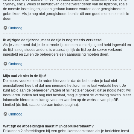
Sydney, enz.). Wees er bewust van dat het veranderen van de tijdzone, zoals
de meeste instellingen, alleen gedaan kunnen worden door geregistreerde
gebruikers. Als je nog niet geregistreerd bent is dit een goed moment om dit te
doen.
Omhoog
Ik wijzigde de tijdzone, maar de tijd is nog steeds verkeerd!
Als je zeker bent dat je de correcte tijdzone en zomertijd goed hebt ingevuld en
de tijd is nog steeds anders, is waarschijnlijk de tijd op de server verkeerd
ingesteld en zullen de beheerders een aanpassing moeten doen.
Omhoog
Mijn taal zit niet in de lijst!
De meest voorkomende reden hiervoor is dat de beheerder je taal niet
geïnstalleerd heeft, of dat nog niemand het forum in je taal vertaald heeft. Je
kunt altijd aan de beheerder vragen of hij het talenpakket, dat je nodig hebt, wil
installeren. Indien het nog niet bestaat, mag je gerust de vertaling maken. Meer
informatie hieromtrent kan gevonden worden op de website van phpBB
Limited (de link staat onderaan iedere pagina).
Omhoog
Wat zijn de afbeeldingen naast mijn gebruikersnaam?
Er kunnen 2 afbeeldingen bij een gebruikersnaam staan als je berichten leest.