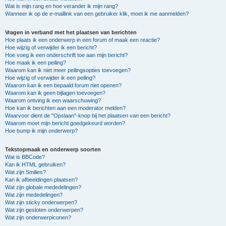
Wat is mijn rang en hoe verander ik mijn rang?
Wanneer ik op de e-maillink van een gebruiker klik, moet ik me aanmelden?
Vragen in verband met het plaatsen van berichten
Hoe plaats ik een onderwerp in een forum of maak een reactie?
Hoe wijzig of verwijder ik een bericht?
Hoe voeg ik een onderschrift toe aan mijn bericht?
Hoe maak ik een peiling?
Waarom kan ik niet meer peilingsopties toevoegen?
Hoe wijzig of verwijder ik een peiling?
Waarom kan ik een bepaald forum niet openen?
Waarom kan ik geen bijlagen toevoegen?
Waarom ontving ik een waarschuwing?
Hoe kan ik berichten aan een moderator melden?
Waarvoor dient de "Opslaan"-knop bij het plaatsen van een bericht?
Waarom moet mijn bericht goedgekeurd worden?
Hoe bump ik mijn onderwerp?
Tekstopmaak en onderwerp soorten
Wat is BBCode?
Kan ik HTML gebruiken?
Wat zijn Smilies?
Kan ik afbeeldingen plaatsen?
Wat zijn globale mededelingen?
Wat zijn mededelingen?
Wat zijn sticky onderwerpen?
Wat zijn gesloten onderwerpen?
Wat zijn onderwerpiconen?