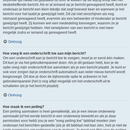
beperkte tijd nadat het geplaatst is) door te klikken op de
wijzig
knop van het
desbetreffende bericht. Als er al iemand op je bericht gereageerd heeft, komt er
onderaan je bericht een klein tekstje dat zegt hoeveel keer en wanneer je het
bericht voor het laatst je gewijzigd hebt. Dit zal niet verschijnen als nog
niemand gereageerd heeft, evenmin als een beheerder of moderator je bericht
gewijzigd heeft. Zij kunnen wel een mededeling toevoegen, waarom ze je
bericht gewijzigd hebben. Het verwijderen van een bericht is niet meer
mogelijk zodra er iemand op gereageerd heeft.
Omhoog
Hoe voeg ik een onderschrift toe aan mijn bericht?
Om een onderschrift aan je bericht toe te voegen, moet je er eerst één maken.
Dit kun je via het gebruikerspaneel doen. Als je dit gedaan hebt, kun je de
optie
voeg mijn onderschrift toe
aanvinken als je een bericht plaatst. Je kunt er
ook voor zorgen dat je onderschrift automatisch aan ieder nieuw bericht wordt
toegevoegd. Dit doe je door de bijhorende optie te activeren in het
gebruikerspaneel (het is nog altijd mogelijk om het onderschrift uit te
schakelen als je het bericht plaatst).
Omhoog
Hoe maak ik een peiling?
Een peiling aanmaken is heel gemakkelijk, als je een nieuw onderwerp
aanmaakt (of het eerste bericht in een onderwerp bewerkt en als je daar
permissies voor hebt) zou je een "voeg peiling toe" tabblad moeten zien
onderaan het berichten-gedeelte (als je dit tabblad niet kan zien, heb je niet de