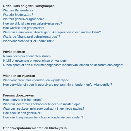
Gebruikers en gebruikersgroepen
Wat zijn Beheerders?
Wat zijn Moderators?
Wat zijn gebruikersgroepen?
Hoe word ik lid van een gebruikersgroep?
Hoe word ik een groepsleider?
Waarom staan verschillende gebruikersgroepen in een andere kleur?
Wat is de "Standaard gebruikersgroep"?
Waarvoor dient de "Het Team"-link?
Privéberichten
Ik kan geen privéberichten sturen!
Ik blijf ongewenste privéberichten ontvangen!
Ik heb spam of een e-mail met ongepaste inhoud van iemand op dit forum ontvangen!
Vrienden en vijanden
Waarvoor dient mijn vrienden- en vijandenlijst?
Hoe verwijder of voeg ik gebruikers toe aan mijn vrienden- en/of vijandenlijst?
Forums doorzoeken
Hoe doorzoek ik het forum?
Waarom levert mijn zoekopdracht geen resultaten op?
Waarom resulteert mijn zoekopdracht in een lege pagina?
Hoe zoek ik een gebruiker?
Hoe kan ik mijn eigen berichten en onderwerpen vinden?
Onderwerpabonnementen en bladwijzers