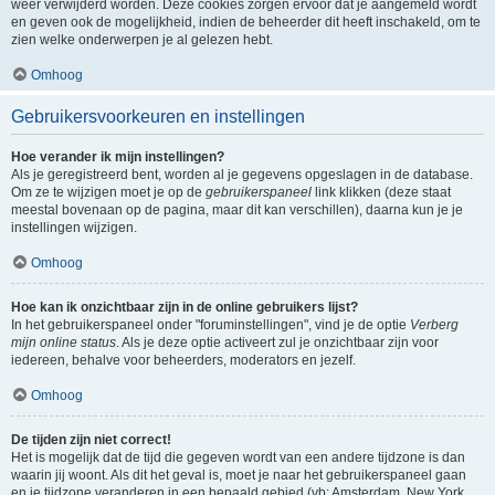
weer verwijderd worden. Deze cookies zorgen ervoor dat je aangemeld wordt
en geven ook de mogelijkheid, indien de beheerder dit heeft inschakeld, om te
zien welke onderwerpen je al gelezen hebt.
Omhoog
Gebruikersvoorkeuren en instellingen
Hoe verander ik mijn instellingen?
Als je geregistreerd bent, worden al je gegevens opgeslagen in de database.
Om ze te wijzigen moet je op de
gebruikerspaneel
link klikken (deze staat
meestal bovenaan op de pagina, maar dit kan verschillen), daarna kun je je
instellingen wijzigen.
Omhoog
Hoe kan ik onzichtbaar zijn in de online gebruikers lijst?
In het gebruikerspaneel onder "foruminstellingen", vind je de optie
Verberg
mijn online status
. Als je deze optie activeert zul je onzichtbaar zijn voor
iedereen, behalve voor beheerders, moderators en jezelf.
Omhoog
De tijden zijn niet correct!
Het is mogelijk dat de tijd die gegeven wordt van een andere tijdzone is dan
waarin jij woont. Als dit het geval is, moet je naar het gebruikerspaneel gaan
en je tijdzone veranderen in een bepaald gebied (vb: Amsterdam, New York,