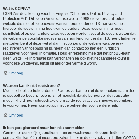
Wat is COPPA?
COPPA is de afkorting voor het Engelse "Children’s Online Privacy and
Protection Act". Dit is een Amerikaanse wet uit 1998 die vereist dat iedere
website die mogelijk gegevens van jongeren onder de 13 jaar verzamelt,
hiervoor de toestemming heeft van de ouders. Deze toestemming moet
schriftelijk of op een andere wijze gegeven worden, zodat de ouders weten dat
de website persoonlijke gegevens van hun kind, jonger dan 13, heeft. Indien je
niet zeker bent of deze wet al dan niet op jou of de website waarop je wil
registreren van toepassing is, neem dan contact op met een juridisch
raadgever voor meer informatie. Houd er rekening mee dat het phpBB-team
geen wettelijke informatie kan verschaffen en ook niet het aanspreekpunt is
voor deze wetgeving, tenzij dit hieronder vermeld wordt.
Omhoog
Waarom kan ik niet registreren?
Mogelijk heeft de beheerder je IP-adres verbannen, of de gebruikersnaam die
je opgeeft verboden. Tevens is het mogelijk dat de beheerder de registratie
mogelijkheid heeft uitgeschakeld om zo de registratie van nieuwe gebruikers
te voorkomen. Neem contact op met de beheerder voor verdere hulp.
Omhoog
Ik ben geregistreerd maar kan niet aanmelden!
Controleer eerst of je gebruikersnaam en wachtwoord kloppen. Indien ze
correct zijn, kan één of meerdere zaken hiervan de oorzaak zijn. Indien COPPA