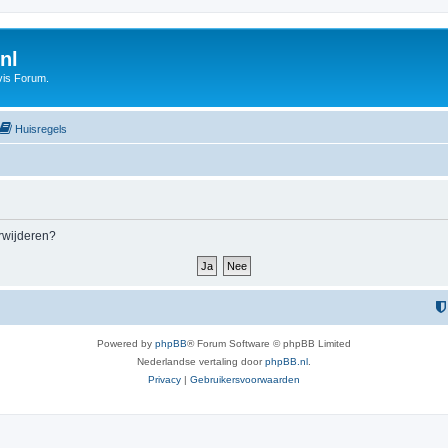
nl
vis Forum.
Huisregels
erwijderen?
Powered by
phpBB
® Forum Software © phpBB Limited
Nederlandse vertaling door
phpBB.nl
.
Privacy
|
Gebruikersvoorwaarden