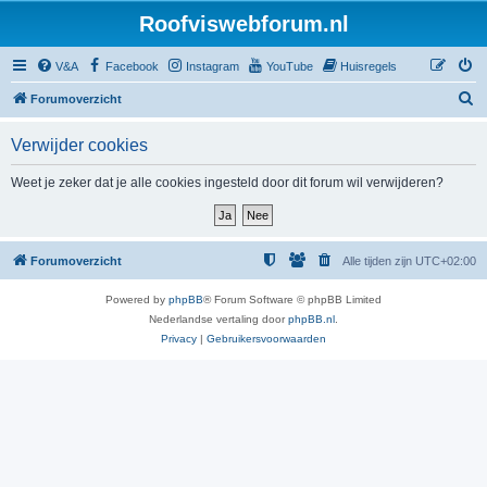
Roofviswebforum.nl
V&A
Facebook
Instagram
YouTube
Huisregels
Z
Forumoverzicht
o
Verwijder cookies
e
k
Weet je zeker dat je alle cookies ingesteld door dit forum wil verwijderen?
Forumoverzicht
Alle tijden zijn
UTC+02:00
Powered by
phpBB
® Forum Software © phpBB Limited
Nederlandse vertaling door
phpBB.nl
.
Privacy
|
Gebruikersvoorwaarden