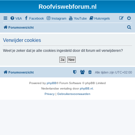
Roofviswebforum.nl
V&A
Facebook
Instagram
YouTube
Huisregels
Z
Forumoverzicht
o
Verwijder cookies
e
k
Weet je zeker dat je alle cookies ingesteld door dit forum wil verwijderen?
Forumoverzicht
Alle tijden zijn
UTC+02:00
Powered by
phpBB
® Forum Software © phpBB Limited
Nederlandse vertaling door
phpBB.nl
.
Privacy
|
Gebruikersvoorwaarden