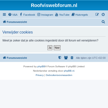
Roofviswebforum.nl
V&A
Facebook
Instagram
YouTube
Huisregels
Z
Forumoverzicht
o
Verwijder cookies
e
k
Weet je zeker dat je alle cookies ingesteld door dit forum wil verwijderen?
Forumoverzicht
Alle tijden zijn
UTC+02:00
Powered by
phpBB
® Forum Software © phpBB Limited
Nederlandse vertaling door
phpBB.nl
.
Privacy
|
Gebruikersvoorwaarden