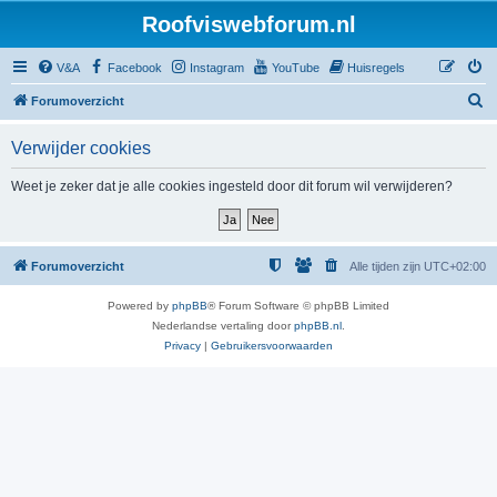
Roofviswebforum.nl
V&A
Facebook
Instagram
YouTube
Huisregels
Z
Forumoverzicht
o
Verwijder cookies
e
k
Weet je zeker dat je alle cookies ingesteld door dit forum wil verwijderen?
Forumoverzicht
Alle tijden zijn
UTC+02:00
Powered by
phpBB
® Forum Software © phpBB Limited
Nederlandse vertaling door
phpBB.nl
.
Privacy
|
Gebruikersvoorwaarden