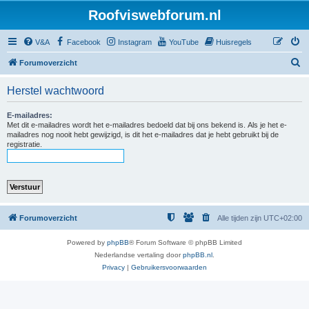
Roofviswebforum.nl
V&A
Facebook
Instagram
YouTube
Huisregels
Z
Forumoverzicht
o
Herstel wachtwoord
e
k
E-mailadres:
Met dit e-mailadres wordt het e-mailadres bedoeld dat bij ons bekend is. Als je het e-
mailadres nog nooit hebt gewijzigd, is dit het e-mailadres dat je hebt gebruikt bij de
registratie.
Forumoverzicht
Alle tijden zijn
UTC+02:00
Powered by
phpBB
® Forum Software © phpBB Limited
Nederlandse vertaling door
phpBB.nl
.
Privacy
|
Gebruikersvoorwaarden