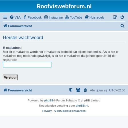
Roofviswebforum.nl
V&A
Facebook
Instagram
YouTube
Huisregels
Z
Forumoverzicht
o
Herstel wachtwoord
e
k
E-mailadres:
Met dit e-mailadres wordt het e-mailadres bedoeld dat bij ons bekend is. Als je het e-
mailadres nog nooit hebt gewijzigd, is dit het e-mailadres dat je hebt gebruikt bij de
registratie.
Forumoverzicht
Alle tijden zijn
UTC+02:00
Powered by
phpBB
® Forum Software © phpBB Limited
Nederlandse vertaling door
phpBB.nl
.
Privacy
|
Gebruikersvoorwaarden