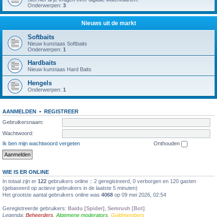
Onderwerpen:
3
Nieuws uit de markt
Softbaits
Nieuw kunstaas Softbaits
Onderwerpen:
1
Hardbaits
Nieuw kunstaas Hard Baits
Hengels
Onderwerpen:
1
AANMELDEN
•
REGISTREER
Gebruikersnaam:
Wachtwoord:
Ik ben mijn wachtwoord vergeten
Onthouden
WIE IS ER ONLINE
In totaal zijn er
122
gebruikers online :: 2 geregistreerd, 0 verborgen en 120 gasten
(gebaseerd op actieve gebruikers in de laatste 5 minuten)
Het grootste aantal gebruikers online was
4068
op 09 mei 2026, 02:54
Geregistreerde gebruikers:
Baidu [Spider]
,
Semrush [Bot]
Legenda:
Beheerders
,
Algemene moderators
,
Goldmembers