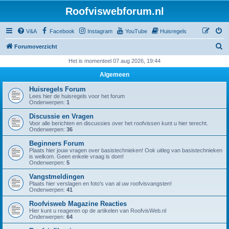
Roofviswebforum.nl
V&A
Facebook
Instagram
YouTube
Huisregels
Z
Forumoverzicht
o
Het is momenteel 07 aug 2026, 19:44
e
Algemeen
k
Huisregels Forum
Lees hier de huisregels voor het forum
Onderwerpen:
1
Discussie en Vragen
Voor alle berichten en discussies over het roofvissen kunt u hier terecht.
Onderwerpen:
36
Beginners Forum
Plaats hier jouw vragen over basistechnieken! Ook uitleg van basistechnieken
is welkom. Geen enkele vraag is dom!
Onderwerpen:
5
Vangstmeldingen
Plaats hier verslagen en foto's van al uw roofvisvangsten!
Onderwerpen:
41
Roofvisweb Magazine Reacties
Hier kunt u reageren op de artikelen van RoofvisWeb.nl
Onderwerpen:
64