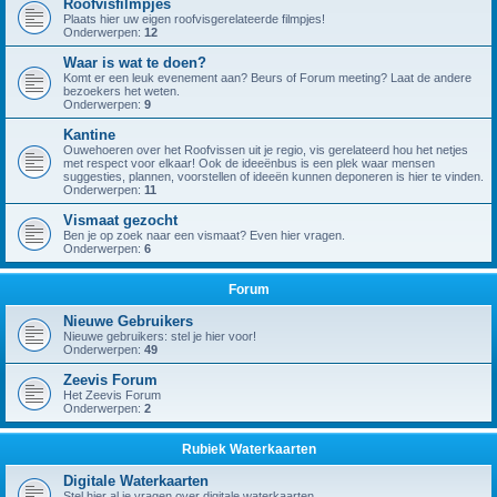
Roofvisfilmpjes
Plaats hier uw eigen roofvisgerelateerde filmpjes!
Onderwerpen:
12
Waar is wat te doen?
Komt er een leuk evenement aan? Beurs of Forum meeting? Laat de andere
bezoekers het weten.
Onderwerpen:
9
Kantine
Ouwehoeren over het Roofvissen uit je regio, vis gerelateerd hou het netjes
met respect voor elkaar! Ook de ideeënbus is een plek waar mensen
suggesties, plannen, voorstellen of ideeën kunnen deponeren is hier te vinden.
Onderwerpen:
11
Vismaat gezocht
Ben je op zoek naar een vismaat? Even hier vragen.
Onderwerpen:
6
Forum
Nieuwe Gebruikers
Nieuwe gebruikers: stel je hier voor!
Onderwerpen:
49
Zeevis Forum
Het Zeevis Forum
Onderwerpen:
2
Rubiek Waterkaarten
Digitale Waterkaarten
Stel hier al je vragen over digitale waterkaarten.