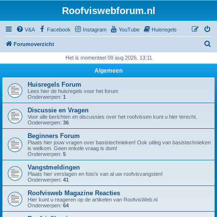
Roofviswebforum.nl
V&A
Facebook
Instagram
YouTube
Huisregels
Z
Forumoverzicht
o
Het is momenteel 09 aug 2026, 13:11
e
Algemeen
k
Huisregels Forum
Lees hier de huisregels voor het forum
Onderwerpen:
1
Discussie en Vragen
Voor alle berichten en discussies over het roofvissen kunt u hier terecht.
Onderwerpen:
36
Beginners Forum
Plaats hier jouw vragen over basistechnieken! Ook uitleg van basistechnieken
is welkom. Geen enkele vraag is dom!
Onderwerpen:
5
Vangstmeldingen
Plaats hier verslagen en foto's van al uw roofvisvangsten!
Onderwerpen:
41
Roofvisweb Magazine Reacties
Hier kunt u reageren op de artikelen van RoofvisWeb.nl
Onderwerpen:
64