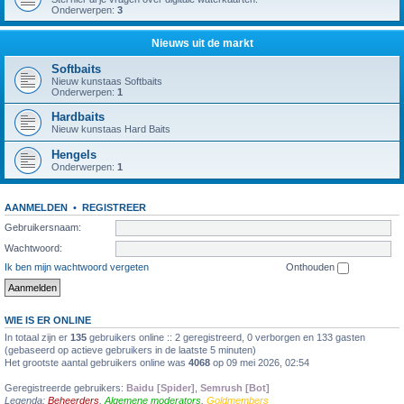
Onderwerpen:
3
Nieuws uit de markt
Softbaits
Nieuw kunstaas Softbaits
Onderwerpen:
1
Hardbaits
Nieuw kunstaas Hard Baits
Hengels
Onderwerpen:
1
AANMELDEN
•
REGISTREER
Gebruikersnaam:
Wachtwoord:
Ik ben mijn wachtwoord vergeten
Onthouden
WIE IS ER ONLINE
In totaal zijn er
135
gebruikers online :: 2 geregistreerd, 0 verborgen en 133 gasten
(gebaseerd op actieve gebruikers in de laatste 5 minuten)
Het grootste aantal gebruikers online was
4068
op 09 mei 2026, 02:54
Geregistreerde gebruikers:
Baidu [Spider]
,
Semrush [Bot]
Legenda:
Beheerders
,
Algemene moderators
,
Goldmembers