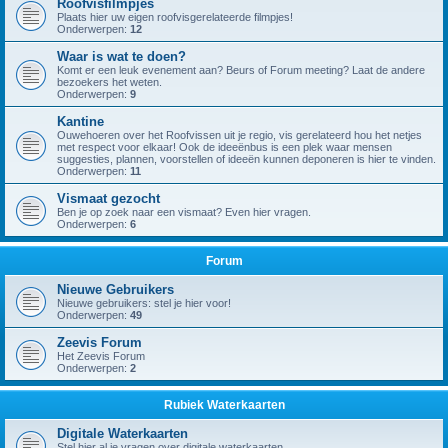
Roofvisfilmpjes
Plaats hier uw eigen roofvisgerelateerde filmpjes!
Onderwerpen:
12
Waar is wat te doen?
Komt er een leuk evenement aan? Beurs of Forum meeting? Laat de andere
bezoekers het weten.
Onderwerpen:
9
Kantine
Ouwehoeren over het Roofvissen uit je regio, vis gerelateerd hou het netjes
met respect voor elkaar! Ook de ideeënbus is een plek waar mensen
suggesties, plannen, voorstellen of ideeën kunnen deponeren is hier te vinden.
Onderwerpen:
11
Vismaat gezocht
Ben je op zoek naar een vismaat? Even hier vragen.
Onderwerpen:
6
Forum
Nieuwe Gebruikers
Nieuwe gebruikers: stel je hier voor!
Onderwerpen:
49
Zeevis Forum
Het Zeevis Forum
Onderwerpen:
2
Rubiek Waterkaarten
Digitale Waterkaarten
Stel hier al je vragen over digitale waterkaarten.