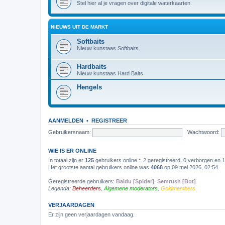
Stel hier al je vragen over digitale waterkaarten.
NIEUWS UIT DE MARKT
Softbaits
Nieuw kunstaas Softbaits
Hardbaits
Nieuw kunstaas Hard Baits
Hengels
AANMELDEN
•
REGISTREER
Gebruikersnaam:
Wachtwoord:
WIE IS ER ONLINE
In totaal zijn er
125
gebruikers online :: 2 geregistreerd, 0 verborgen en 
Het grootste aantal gebruikers online was
4068
op 09 mei 2026, 02:54
Geregistreerde gebruikers:
Baidu [Spider]
,
Semrush [Bot]
Legenda:
Beheerders
,
Algemene moderators
,
Goldmembers
VERJAARDAGEN
Er zijn geen verjaardagen vandaag.