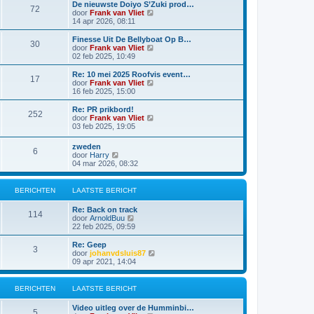
a
i
De nieuwste Doiyo S’Zuki prod…
i
e
72
a
j
B
door
Frank van Vliet
c
b
t
k
e
14 apr 2026, 08:11
h
e
s
l
k
t
r
t
a
i
Finesse Uit De Bellyboat Op B…
i
e
30
a
j
B
door
Frank van Vliet
c
b
t
k
e
02 feb 2025, 10:49
h
e
s
l
k
t
r
t
a
i
Re: 10 mei 2025 Roofvis event…
i
e
17
a
j
B
door
Frank van Vliet
c
b
t
k
e
16 feb 2025, 15:00
h
e
s
l
k
t
r
t
a
i
Re: PR prikbord!
i
e
252
a
j
B
door
Frank van Vliet
c
b
t
k
e
03 feb 2025, 19:05
h
e
s
l
k
t
r
t
a
i
zweden
i
e
a
6
j
B
door
Harry
c
b
t
k
e
04 mar 2026, 08:32
h
e
s
l
k
t
r
t
a
i
i
e
a
j
c
BERICHTEN
LAATSTE BERICHT
b
t
k
h
e
s
l
t
r
Re: Back on track
t
a
114
i
B
door
ArnoldBuu
e
a
c
e
22 feb 2025, 09:59
b
t
h
k
e
s
t
i
r
Re: Geep
t
3
j
i
B
door
johanvdsluis87
e
k
c
e
09 apr 2021, 14:04
b
l
h
k
e
a
t
i
r
a
j
BERICHTEN
LAATSTE BERICHT
i
t
k
c
s
l
h
Video uitleg over de Humminbi…
t
a
5