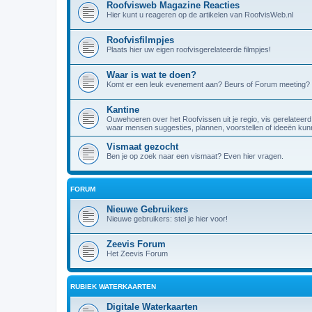
Roofvisweb Magazine Reacties
Hier kunt u reageren op de artikelen van RoofvisWeb.nl
Roofvisfilmpjes
Plaats hier uw eigen roofvisgerelateerde filmpjes!
Waar is wat te doen?
Komt er een leuk evenement aan? Beurs of Forum meeting? 
Kantine
Ouwehoeren over het Roofvissen uit je regio, vis gerelateerd
waar mensen suggesties, plannen, voorstellen of ideeën kunn
Vismaat gezocht
Ben je op zoek naar een vismaat? Even hier vragen.
FORUM
Nieuwe Gebruikers
Nieuwe gebruikers: stel je hier voor!
Zeevis Forum
Het Zeevis Forum
RUBIEK WATERKAARTEN
Digitale Waterkaarten