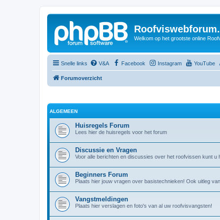
Roofviswebforum.
Welkom op het grootste online Roof
Snelle links
V&A
Facebook
Instagram
YouTube
Forumoverzicht
ALGEMEEN
Huisregels Forum
Lees hier de huisregels voor het forum
Discussie en Vragen
Voor alle berichten en discussies over het roofvissen kunt u h
Beginners Forum
Plaats hier jouw vragen over basistechnieken! Ook uitleg v
Vangstmeldingen
Plaats hier verslagen en foto's van al uw roofvisvangsten!