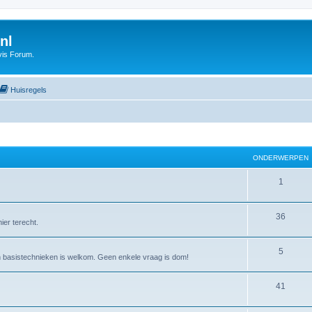
nl
vis Forum.
Huisregels
ONDERWERPEN
1
36
ier terecht.
5
an basistechnieken is welkom. Geen enkele vraag is dom!
41