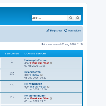
Zoek
Uitgebreid zoeken
Registreer
Aanmelden
Het is momenteel 08 aug 2026, 11:34
BERICHTEN
LAATSTE BERICHT
Huisregels Forum!
1
B
door
Frank van Vliet
e
02 feb 2020, 11:56
k
i
rivierkreeften
135
j
B
door
Flow3&!
k
e
03 aug 2026, 05:27
l
k
a
i
Re: wintekken
15
a
j
B
door
marthijnvisser
t
k
e
10 mar 2025, 16:49
s
l
k
t
a
i
Re: poldermuiter
e
119
a
j
B
door
Frank van Vliet
b
t
k
e
05 mar 2025, 21:31
e
s
l
k
r
t