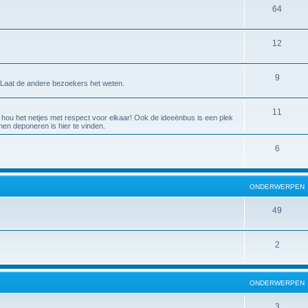
64
12
9
Laat de andere bezoekers het weten.
11
 hou het netjes met respect voor elkaar! Ook de ideeënbus is een plek
en deponeren is hier te vinden.
6
ONDERWERPEN
49
2
ONDERWERPEN
3