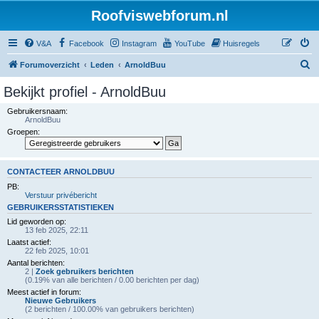
Roofviswebforum.nl
V&A
Facebook
Instagram
YouTube
Huisregels
Z
Forumoverzicht
Leden
ArnoldBuu
o
Bekijkt profiel - ArnoldBuu
e
Gebruikersnaam:
k
ArnoldBuu
Groepen:
CONTACTEER ARNOLDBUU
PB:
Verstuur privébericht
GEBRUIKERSSTATISTIEKEN
Lid geworden op:
13 feb 2025, 22:11
Laatst actief:
22 feb 2025, 10:01
Aantal berichten:
2 |
Zoek gebruikers berichten
(0.19% van alle berichten / 0.00 berichten per dag)
Meest actief in forum:
Nieuwe Gebruikers
(2 berichten / 100.00% van gebruikers berichten)