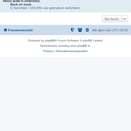
Meest actief in onderwerp:
Back on track
(2 berichten / 100.00% van gebruikers berichten)
Ga naar
Forumoverzicht
Alle tijden zijn
UTC+02:00
Powered by
phpBB
® Forum Software © phpBB Limited
Nederlandse vertaling door
phpBB.nl
.
Privacy
|
Gebruikersvoorwaarden