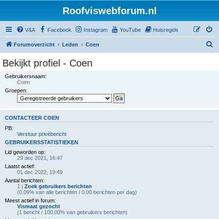
Roofviswebforum.nl
V&A
Facebook
Instagram
YouTube
Huisregels
Z
Forumoverzicht
Leden
Coen
o
Bekijkt profiel - Coen
e
Gebruikersnaam:
k
Coen
Groepen:
CONTACTEER COEN
PB:
Verstuur privébericht
GEBRUIKERSSTATISTIEKEN
Lid geworden op:
29 dec 2021, 16:47
Laatst actief:
01 dec 2022, 19:49
Aantal berichten:
1 |
Zoek gebruikers berichten
(0.09% van alle berichten / 0.00 berichten per dag)
Meest actief in forum:
Vismaat gezocht
(1 bericht / 100.00% van gebruikers berichten)