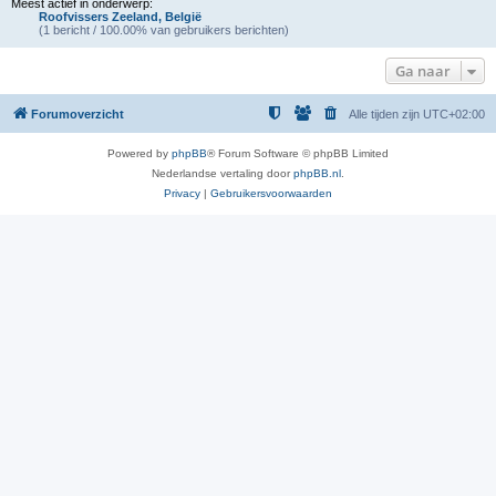
Meest actief in onderwerp:
Roofvissers Zeeland, België
(1 bericht / 100.00% van gebruikers berichten)
Ga naar
Forumoverzicht
Alle tijden zijn
UTC+02:00
Powered by
phpBB
® Forum Software © phpBB Limited
Nederlandse vertaling door
phpBB.nl
.
Privacy
|
Gebruikersvoorwaarden