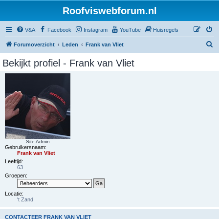
Roofviswebforum.nl
V&A
Facebook
Instagram
YouTube
Huisregels
Z
Forumoverzicht
Leden
Frank van Vliet
o
Bekijkt profiel - Frank van Vliet
e
k
Site Admin
Gebruikersnaam:
Frank van Vliet
Leeftijd:
63
Groepen:
Locatie:
't Zand
CONTACTEER FRANK VAN VLIET