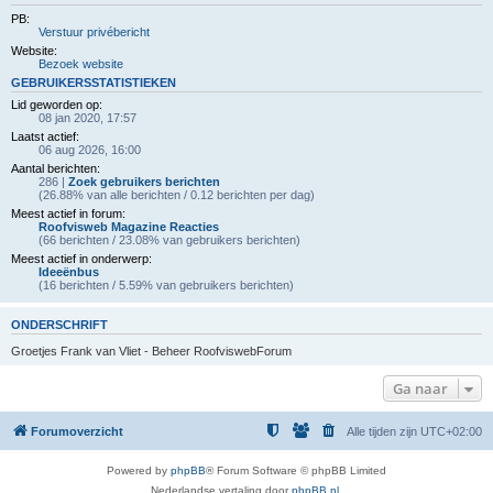
PB:
Verstuur privébericht
Website:
Bezoek website
GEBRUIKERSSTATISTIEKEN
Lid geworden op:
08 jan 2020, 17:57
Laatst actief:
06 aug 2026, 16:00
Aantal berichten:
286 |
Zoek gebruikers berichten
(26.88% van alle berichten / 0.12 berichten per dag)
Meest actief in forum:
Roofvisweb Magazine Reacties
(66 berichten / 23.08% van gebruikers berichten)
Meest actief in onderwerp:
Ideeënbus
(16 berichten / 5.59% van gebruikers berichten)
ONDERSCHRIFT
Groetjes Frank van Vliet - Beheer RoofviswebForum
Ga naar
Forumoverzicht
Alle tijden zijn
UTC+02:00
Powered by
phpBB
® Forum Software © phpBB Limited
Nederlandse vertaling door
phpBB.nl
.