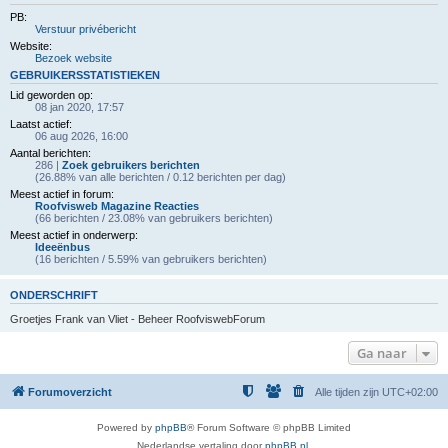
PB:
Verstuur privébericht
Website:
Bezoek website
GEBRUIKERSSTATISTIEKEN
Lid geworden op:
08 jan 2020, 17:57
Laatst actief:
06 aug 2026, 16:00
Aantal berichten:
286 |
Zoek gebruikers berichten
(26.88% van alle berichten / 0.12 berichten per dag)
Meest actief in forum:
Roofvisweb Magazine Reacties
(66 berichten / 23.08% van gebruikers berichten)
Meest actief in onderwerp:
Ideeënbus
(16 berichten / 5.59% van gebruikers berichten)
ONDERSCHRIFT
Groetjes Frank van Vliet - Beheer RoofviswebForum
Ga naar
Forumoverzicht
Alle tijden zijn
UTC+02:00
Powered by
phpBB
® Forum Software © phpBB Limited
Nederlandse vertaling door
phpBB.nl
.