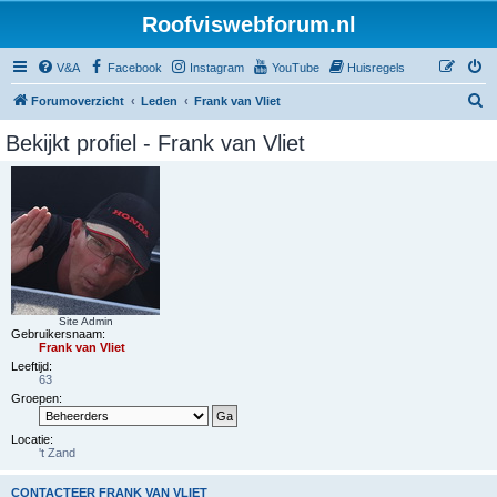
Roofviswebforum.nl
V&A
Facebook
Instagram
YouTube
Huisregels
Z
Forumoverzicht
Leden
Frank van Vliet
o
Bekijkt profiel - Frank van Vliet
e
k
Site Admin
Gebruikersnaam:
Frank van Vliet
Leeftijd:
63
Groepen:
Locatie:
't Zand
CONTACTEER FRANK VAN VLIET