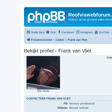
Roofviswebforum.
Welkom op het grootste online Roof
Snelle links
V&A
Facebook
Instagram
YouTube
Forumoverzicht
Leden
Frank van Vliet
Bekijkt profiel - Frank van Vliet
Geb
Site Admin
CONTACTEER FRANK VAN VLIET
PB:
Verstuur privébericht
Website:
Bezoek website