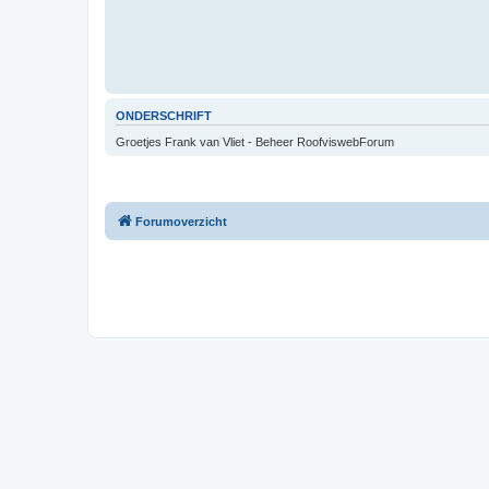
ONDERSCHRIFT
Groetjes Frank van Vliet - Beheer RoofviswebForum
Forumoverzicht