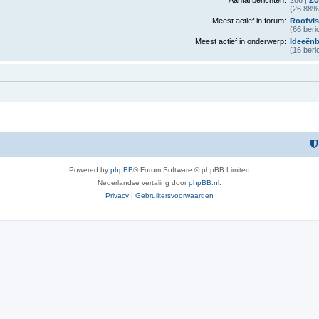
Aantal berichten:
286 |
Zo
(26.88% 
Meest actief in forum:
Roofvis
(66 beri
Meest actief in onderwerp:
Ideeën
(16 beri
Powered by
phpBB
® Forum Software © phpBB Limited
Nederlandse vertaling door
phpBB.nl
.
Privacy
|
Gebruikersvoorwaarden