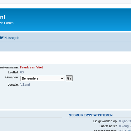
nl
vis Forum.
Huisregels
ruikersnaam:
Frank van Vliet
Leeftijd:
63
Groepen:
Locatie:
't Zand
GEBRUIKERSSTATISTIEKEN
Lid geworden op:
08 jan 2
Laatst actief:
06 aug 