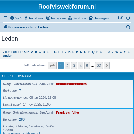
Roofviswebforum.nl
V&A
Facebook
Instagram
YouTube
Huisregels
Z
Forumoverzicht
Leden
o
Leden
e
k
Zoek een lid
•
Alle
A
B
C
D
E
F
G
H
I
J
K
L
M
N
O
P
Q
R
S
T
U
V
W
X
Y
Z
Ander
Pagina
1
van
22
1
2
3
4
5
22
Volgende
541 gebruikers
…
GEBRUIKERSNAAM
Rang, Gebruikersnaam
Site Admin
onlineondernemers
Berichten
7
Lid geworden op
08 jan 2020, 16:08
Laatst actief
14 nov 2025, 11:05
Rang, Gebruikersnaam
Site Admin
Frank van Vliet
Berichten
286
Locatie, Website, Facebook, Twitter
't Zand
https://www.roofvisweb.nl