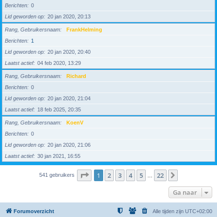
Berichten
0
Lid geworden op
20 jan 2020, 20:13
Rang, Gebruikersnaam
FrankHelming
Berichten
1
Lid geworden op
20 jan 2020, 20:40
Laatst actief
04 feb 2020, 13:29
Rang, Gebruikersnaam
Richard
Berichten
0
Lid geworden op
20 jan 2020, 21:04
Laatst actief
18 feb 2025, 20:35
Rang, Gebruikersnaam
KoenV
Berichten
0
Lid geworden op
20 jan 2020, 21:06
Laatst actief
30 jan 2021, 16:55
Pagina
1
van
22
1
2
3
4
5
22
Volgende
541 gebruikers
…
Ga naar
Forumoverzicht
Alle tijden zijn
UTC+02:00