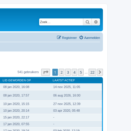
Zoek
Uitgebreid zoeken
Registreer
Aanmelden
Pagina
1
van
22
1
2
3
4
5
22
Volgende
541 gebruikers
…
LID GEWORDEN OP
LAATST ACTIEF
08 jan 2020, 16:08
14 nov 2025, 11:05
08 jan 2020, 17:57
06 aug 2026, 16:00
10 jan 2020, 15:15
27 nov 2025, 12:39
10 jan 2020, 20:14
03 apr 2020, 05:48
15 jan 2020, 22:17
-
17 jan 2020, 07:55
-
17 jan 2020, 19:24
03 feb 2020, 12:19