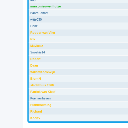
marconieuwenhuize
BaarsFanaat
witte030
Danzl
Rodger van Vliet
Rik
Mavkeaz
Snoekie14
Robert
Daan
WillemKoelewijn
BjornN
slachthuis 1960
Patrick van Kleef
Koenverheyen
FrankHelming
Richard
KoenV