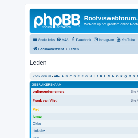
Roofviswebforum.
Welkom op het grootste online Roof
Snelle links
V&A
Facebook
Instagram
YouTube
Forumoverzicht
Leden
Leden
Zoek een lid
•
Alle
A
B
C
D
E
F
G
H
I
J
K
L
M
N
O
P
Q
R
S
GEBRUIKERSNAAM
onlineondernemers
Site
Frank van Vliet
Site
Piet
Igmar
Okko
nielsehv
mvp