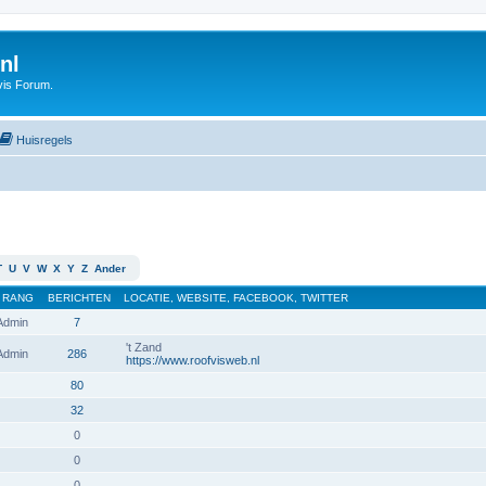
nl
vis Forum.
Huisregels
T
U
V
W
X
Y
Z
Ander
RANG
BERICHTEN
LOCATIE, WEBSITE, FACEBOOK, TWITTER
 Admin
7
't Zand
 Admin
286
https://www.roofvisweb.nl
80
32
0
0
0