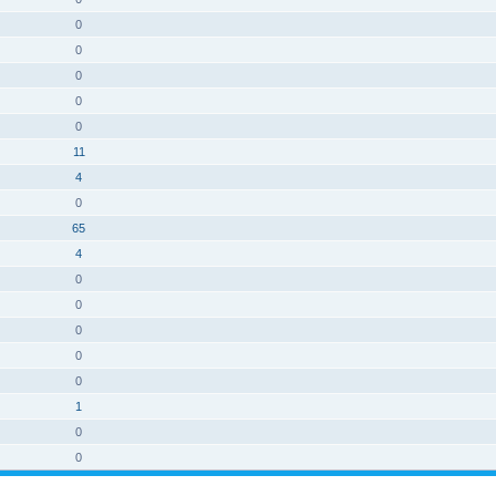
0
0
0
0
0
11
4
0
65
4
0
0
0
0
0
1
0
0