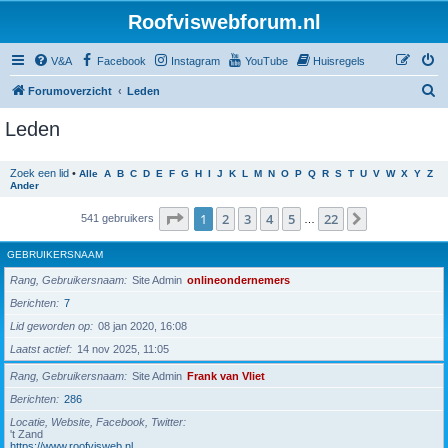
Roofviswebforum.nl
V&A
Facebook
Instagram
YouTube
Huisregels
Z
Forumoverzicht
Leden
o
Leden
e
k
Zoek een lid
•
Alle
A
B
C
D
E
F
G
H
I
J
K
L
M
N
O
P
Q
R
S
T
U
V
W
X
Y
Z
Ander
Pagina
1
van
22
1
2
3
4
5
22
Volgende
541 gebruikers
…
GEBRUIKERSNAAM
Rang, Gebruikersnaam
Site Admin
onlineondernemers
Berichten
7
Lid geworden op
08 jan 2020, 16:08
Laatst actief
14 nov 2025, 11:05
Rang, Gebruikersnaam
Site Admin
Frank van Vliet
Berichten
286
Locatie, Website, Facebook, Twitter
't Zand
https://www.roofvisweb.nl