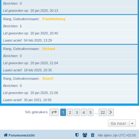
Berichten
0
Lid geworden op
20 jan 2020, 20:13
Rang, Gebruikersnaam
FrankHelming
Berichten
1
Lid geworden op
20 jan 2020, 20:40
Laatst actief
04 feb 2020, 13:29
Rang, Gebruikersnaam
Richard
Berichten
0
Lid geworden op
20 jan 2020, 21:04
Laatst actief
18 feb 2025, 20:35
Rang, Gebruikersnaam
KoenV
Berichten
0
Lid geworden op
20 jan 2020, 21:06
Laatst actief
30 jan 2021, 16:55
Pagina
1
van
22
1
2
3
4
5
22
Volgende
541 gebruikers
…
Ga naar
Forumoverzicht
Alle tijden zijn
UTC+02:00