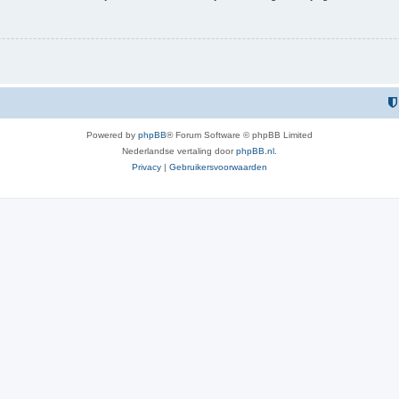
Powered by
phpBB
® Forum Software © phpBB Limited
Nederlandse vertaling door
phpBB.nl
.
Privacy
|
Gebruikersvoorwaarden