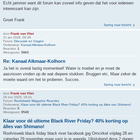
Echt jammer want dit forum kan zoveel info geven dat het voor iedereen
interessant kan zijn.
Groet Frank
Spring naar bericht
door
Frank van Vliet
21 jan 2026, 09:38
Forum:
Discussie en Vragen
Onderwerp:
Kanaal Alkmaar-Kolhorn
Reacties:
1
Weergaves:
5963
Re: Kanaal Alkmaar-Kolhorn
Ja het is overal lastig momenteel! Water is troebel en je moet de
aasvissen vinden op de wat diepere stukken. Bruggen etc, Maar zeker de
moeite waard om het te proberen. Succes.
Spring naar bericht
door
Frank van Vliet
26 nov 2025, 18:41
Forum:
Roofvisweb Magazine Reacties
Onderwerp:
Klaar voor dé ultieme Black River Friday? 40% korting op álles van Shimano!
Reacties:
0
Weergaves:
9548
Klaar voor dé ultieme Black River Friday? 40% korting op
álles van Shimano!
Roofvisweb black friday black river facebook.jpg Omcirkel vrijdag 28 en
zaterdag 29 november maar vast in je agenda. Uitsluitend deze 2 dagen