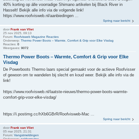
40% korting op álle voorradige Shimano artikelen bij Black River in
Hasselt! Bekijk alle info via de volgende link!
https://www.roofvisweb.nl/aanbiedingen ...
Spring naar bericht
door
Frank van Vliet
25 nov 2025, 09:13
Forum:
Roofvisweb Magazine Reacties
Onderwerp:
Thermo Power Boots – Warmte, Comfort & Grip voor Elke Visdag
Reacties:
0
Weergaves:
9072
Thermo Power Boots – Warmte, Comfort & Grip voor Elke
Visdag
De Powerboots Thermo laars special gemaakt voor de actieve Roofvisser
of gewoon om te wandelen bij slecht en koud weer. Bekijk alle info via de
link!
https://www.roofvisweb.nl/laatste-nieuws/thermo-power-boots-warmte-
comfort-grip-voor-elke-visdag/
https://i.postimg.cc/hXb6GBrR/Roofvisweb-Mac ...
Spring naar bericht
door
Frank van Vliet
05 mar 2025, 21:31
Forum:
Vangstmeldingen
Onderwerp:
poldermuiter