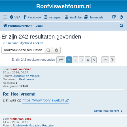
Roofviswebforum.nl
V&A
Facebook
Instagram
YouTube
Huisregels
Z
Forumoverzicht
Zoek
o
Er zijn 242 resultaten gevonden
e
Ga naar uitgebreid zoeken
k
Zoek
Uitgebreid zoeken
Pagina
1
van
25
1
2
3
4
5
25
Volge
Er zijn 242 resultaten gevonden
…
door
Frank van Vliet
16 apr 2026, 06:37
Forum:
Discussie en Vragen
Onderwerp:
Heel vreemd
Reacties:
6
Weergaves:
12463
Re: Heel vreemd
Dat was op
https://www.roofvisweb.nl
Spring naar bericht
door
Frank van Vliet
14 apr 2026, 08:11
Forum:
Roofvisweb Magazine Reacties