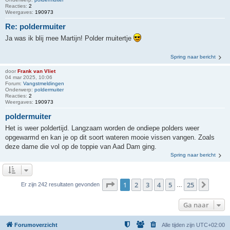
Reacties:
2
Weergaves:
190973
Re: poldermuiter
Ja was ik blij mee Martijn! Polder muitertje
Spring naar bericht
door
Frank van Vliet
04 mar 2025, 10:06
Forum:
Vangstmeldingen
Onderwerp:
poldermuiter
Reacties:
2
Weergaves:
190973
poldermuiter
Het is weer poldertijd. Langzaam worden de ondiepe polders weer
opgewarmd en kan je op dit soort wateren mooie vissen vangen. Zoals
deze dame die vol op de toppie van Aad Dam ging.
Spring naar bericht
Pagina
1
van
25
1
2
3
4
5
25
Volge
Er zijn 242 resultaten gevonden
…
Ga naar
Forumoverzicht
Alle tijden zijn
UTC+02:00