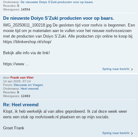
Onderwerp:
De nieuwste Doiyo S’Zuki producten voor op baars.
Reacties:
0
Weergaves:
14554
De nieuwste Doiyo S’Zuki producten voor op baars.
IMG_20250611_100218.jpg De gesloten tijd voor roofvis is begonnen. Een
mooie tijd om je materialen aan te vullen voor het nieuwe roofvisseizoen
met de producten van Doiyo S’Zuki. Alle producten zijn online te koop bij
https://blinkershop.nl/shop/
Bekijk alle info via de link!
https://www ...
Spring naar bericht
door
Frank van Vliet
14 apr 2026, 07:14
Forum:
Discussie en Vragen
Onderwerp:
Heel vreemd
Reacties:
6
Weergaves:
12463
Re: Heel vreemd
Klopt, ik heb werkelijk al van alles geprobeerd. Ik zal deze week weer
eens een stuk op roofvisweb.nl plaatsen en op mijn socials.
Groet Frank
Spring naar bericht