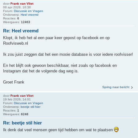
door
Frank van Vliet
08 apr 2026, 16:38
Forum:
Discussie en Vragen
Onderwerp:
Heel vreemd
Reacties:
6
Weergaves:
12463
Re: Heel vreemd
Klopt, ik heb het al een paar keer gepost op facebook en op
Roofvisweb.nl
Ik zou juist zeggen dat het een mooie database is voor iedere roofvisser!
En het blijft ook gewoon beschikbaar, niet zoals op facebook en
Instagram dat het de volgende dag weg is.
Groet Frank
Spring naar bericht
door
Frank van Vliet
19 feb 2026, 14:01
Forum:
Discussie en Vragen
Onderwerp:
beetje stil hier
Reacties:
1
Weergaves:
6248
Re: beetje stil hier
Ik denk dat veel mensen geen tijd hebben om wat te plaatsen