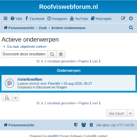
Roofviswebforum.nl
V&A
Facebook
Instagram
YouTube
Huisregels
Z
Forumoverzicht
Zoek
Actieve onderwerpen
o
Actieve onderwerpen
e
Ga naar uitgebreid zoeken
k
Zoek
Uitgebreid zoeken
Er is 1 resultaat gevonden • Pagina
1
van
1
Onderwerpen
rivierkreeften
Laatste bericht door
Flow3&!
«
03 aug 2026, 05:27
Geplaatst in
Discussie en Vragen
Er is 1 resultaat gevonden • Pagina
1
van
1
Ga naar
Forumoverzicht
Alle tijden zijn
UTC+02:00
Powered by
phpBB
® Forum Software © phpBB Limited