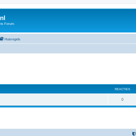
nl
vis Forum.
Huisregels
REACTIES
0