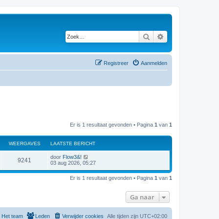
Zoek
Uitgebreid zoeken
Registreer
Aanmelden
Er is 1 resultaat gevonden • Pagina
1
van
1
WEERGAVES
LAATSTE BERICHT
door
Flow3&!
9241
03 aug 2026, 05:27
Er is 1 resultaat gevonden • Pagina
1
van
1
Ga naar
Het team
Leden
Verwijder cookies
Alle tijden zijn
UTC+02:00