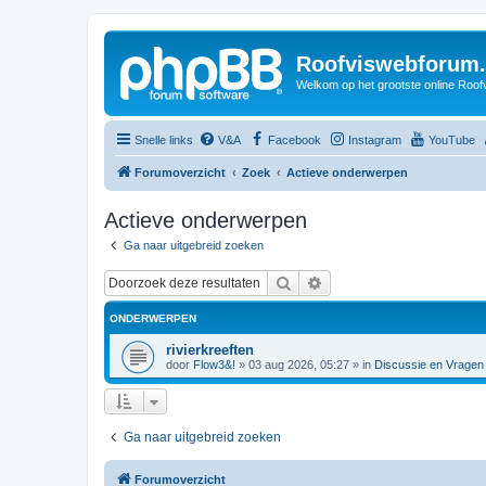
Roofviswebforum.
Welkom op het grootste online Roof
Snelle links
V&A
Facebook
Instagram
YouTube
Forumoverzicht
Zoek
Actieve onderwerpen
Actieve onderwerpen
Ga naar uitgebreid zoeken
Zoek
Uitgebreid zoeken
ONDERWERPEN
rivierkreeften
door
Flow3&!
»
03 aug 2026, 05:27
» in
Discussie en Vragen
Ga naar uitgebreid zoeken
Forumoverzicht