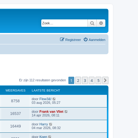
Zoek
Uitgebreid zoeken
Registreer
Aanmelden
1
2
3
4
5
Volgende
Er zijn 112 resultaten gevonden
WEERGAVES
LAATSTE BERICHT
door
Flow3&!
8758
03 aug 2026, 05:27
door
Frank van Vliet
16537
14 apr 2026, 08:11
door
Harry
16449
04 mar 2026, 08:32
door
Koen