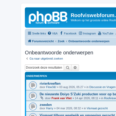
Roofviswebforum.
Welkom op het grootste online Roof
Snelle links
V&A
Facebook
Instagram
YouTube
Forumoverzicht
Zoek
Onbeantwoorde onderwerpen
Onbeantwoorde onderwerpen
Ga naar uitgebreid zoeken
Zoek
Uitgebreid zoeken
ONDERWERPEN
rivierkreeften
door
Flow3&!
»
03 aug 2026, 05:27
» in
Discussie en Vragen
De nieuwste Doiyo S’Zuki producten voor op ba
door
Frank van Vliet
»
14 apr 2026, 08:11
» in
Roofvisw
zweden
door
Harry
»
04 mar 2026, 08:32
» in
Vismaat gezocht
Vismaat tilburg waalwijk en omgeving gezocht