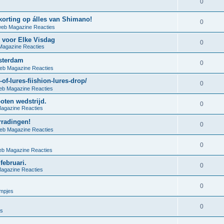
0
korting op álles van Shimano!
0
web Magazine Reacties
 voor Elke Visdag
0
Magazine Reacties
sterdam
0
eb Magazine Reacties
of-lures-fiishion-lures-drop/
0
eb Magazine Reacties
oten wedstrijd.
0
agazine Reacties
rradingen!
0
eb Magazine Reacties
0
eb Magazine Reacties
februari.
0
agazine Reacties
0
lmpjes
0
es