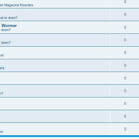
0
eb Magazine Reacties
0
at te doen?
in Wormer
0
e doen?
0
e doen?
0
kel
0
rij
0
0
n?
0
0
0
en