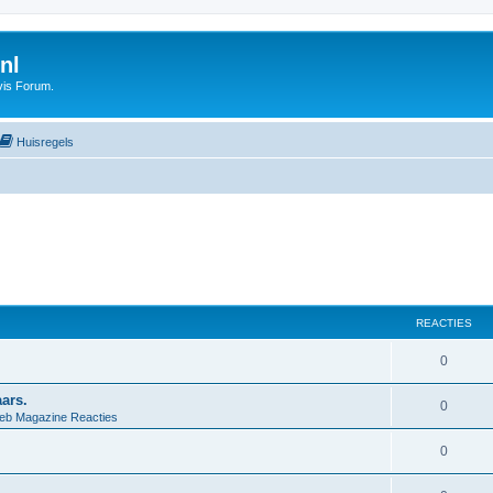
nl
vis Forum.
Huisregels
REACTIES
0
ars.
0
eb Magazine Reacties
0