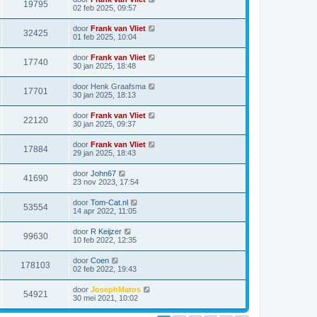
19795
02 feb 2025, 09:57
door
Frank van Vliet
32425
01 feb 2025, 10:04
door
Frank van Vliet
17740
30 jan 2025, 18:48
door
Henk Graafsma
17701
30 jan 2025, 18:13
door
Frank van Vliet
22120
30 jan 2025, 09:37
door
Frank van Vliet
17884
29 jan 2025, 18:43
door
John67
41690
23 nov 2023, 17:54
door
Tom-Cat.nl
53554
14 apr 2022, 11:05
door
R Keijzer
99630
10 feb 2022, 12:35
door
Coen
178103
02 feb 2022, 19:43
door
JosephMatos
54921
30 mei 2021, 10:02