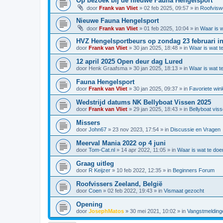
Op bezoek bij de nieuwe Fauna Hengelsport
door
Frank van Vliet
»
02 feb 2025, 09:57
» in
Roofvisw
Nieuwe Fauna Hengelsport
door
Frank van Vliet
»
01 feb 2025, 10:04
» in
Waar is w
HVZ Hengelsportbeurs op zondag 23 februari 
door
Frank van Vliet
»
30 jan 2025, 18:48
» in
Waar is wat t
12 april 2025 Open deur dag Lured
door
Henk Graafsma
»
30 jan 2025, 18:13
» in
Waar is wat t
Fauna Hengelsport
door
Frank van Vliet
»
30 jan 2025, 09:37
» in
Favoriete win
Wedstrijd datums NK Bellyboat Vissen 2025
door
Frank van Vliet
»
29 jan 2025, 18:43
» in
Bellyboat visse
Missers
door
John67
»
23 nov 2023, 17:54
» in
Discussie en Vragen
Meerval Mania 2022 op 4 juni
door
Tom-Cat.nl
»
14 apr 2022, 11:05
» in
Waar is wat te doe
Graag uitleg
door
R Keijzer
»
10 feb 2022, 12:35
» in
Beginners Forum
Roofvissers Zeeland, België
door
Coen
»
02 feb 2022, 19:43
» in
Vismaat gezocht
Opening
door
JosephMatos
»
30 mei 2021, 10:02
» in
Vangstmelding