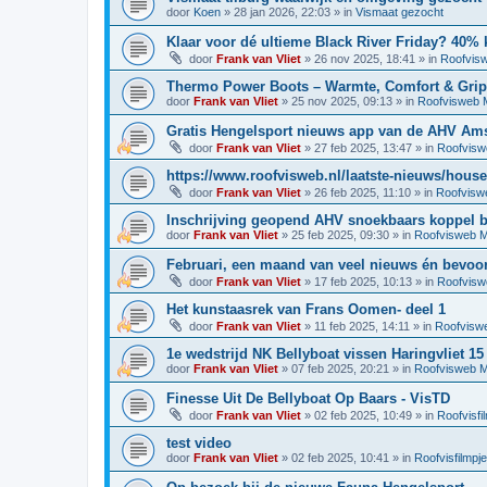
door
Koen
»
28 jan 2026, 22:03
» in
Vismaat gezocht
Klaar voor dé ultieme Black River Friday? 40% 
door
Frank van Vliet
»
26 nov 2025, 18:41
» in
Roofvis
Thermo Power Boots – Warmte, Comfort & Grip
door
Frank van Vliet
»
25 nov 2025, 09:13
» in
Roofvisweb 
Gratis Hengelsport nieuws app van de AHV Am
door
Frank van Vliet
»
27 feb 2025, 13:47
» in
Roofvisw
https://www.roofvisweb.nl/laatste-nieuws/house-
door
Frank van Vliet
»
26 feb 2025, 11:10
» in
Roofvisw
Inschrijving geopend AHV snoekbaars koppel b
door
Frank van Vliet
»
25 feb 2025, 09:30
» in
Roofvisweb M
Februari, een maand van veel nieuws én bevoo
door
Frank van Vliet
»
17 feb 2025, 10:13
» in
Roofvisw
Het kunstaasrek van Frans Oomen- deel 1
door
Frank van Vliet
»
11 feb 2025, 14:11
» in
Roofvisw
1e wedstrijd NK Bellyboat vissen Haringvliet 15 
door
Frank van Vliet
»
07 feb 2025, 20:21
» in
Roofvisweb M
Finesse Uit De Bellyboat Op Baars - VisTD
door
Frank van Vliet
»
02 feb 2025, 10:49
» in
Roofvisfi
test video
door
Frank van Vliet
»
02 feb 2025, 10:41
» in
Roofvisfilmpj