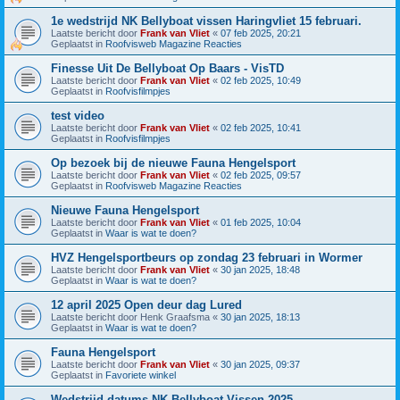
1e wedstrijd NK Bellyboat vissen Haringvliet 15 februari.
Laatste bericht door
Frank van Vliet
«
07 feb 2025, 20:21
Geplaatst in
Roofvisweb Magazine Reacties
Finesse Uit De Bellyboat Op Baars - VisTD
Laatste bericht door
Frank van Vliet
«
02 feb 2025, 10:49
Geplaatst in
Roofvisfilmpjes
test video
Laatste bericht door
Frank van Vliet
«
02 feb 2025, 10:41
Geplaatst in
Roofvisfilmpjes
Op bezoek bij de nieuwe Fauna Hengelsport
Laatste bericht door
Frank van Vliet
«
02 feb 2025, 09:57
Geplaatst in
Roofvisweb Magazine Reacties
Nieuwe Fauna Hengelsport
Laatste bericht door
Frank van Vliet
«
01 feb 2025, 10:04
Geplaatst in
Waar is wat te doen?
HVZ Hengelsportbeurs op zondag 23 februari in Wormer
Laatste bericht door
Frank van Vliet
«
30 jan 2025, 18:48
Geplaatst in
Waar is wat te doen?
12 april 2025 Open deur dag Lured
Laatste bericht door
Henk Graafsma
«
30 jan 2025, 18:13
Geplaatst in
Waar is wat te doen?
Fauna Hengelsport
Laatste bericht door
Frank van Vliet
«
30 jan 2025, 09:37
Geplaatst in
Favoriete winkel
Wedstrijd datums NK Bellyboat Vissen 2025