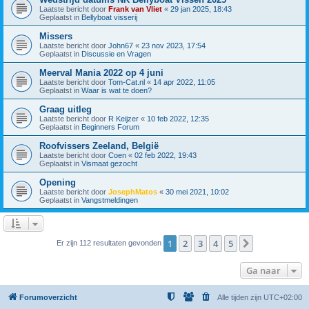
Laatste bericht door
Frank van Vliet
«
29 jan 2025, 18:43
Geplaatst in
Bellyboat visserij
Missers
Laatste bericht door
John67
«
23 nov 2023, 17:54
Geplaatst in
Discussie en Vragen
Meerval Mania 2022 op 4 juni
Laatste bericht door
Tom-Cat.nl
«
14 apr 2022, 11:05
Geplaatst in
Waar is wat te doen?
Graag uitleg
Laatste bericht door
R Keijzer
«
10 feb 2022, 12:35
Geplaatst in
Beginners Forum
Roofvissers Zeeland, België
Laatste bericht door
Coen
«
02 feb 2022, 19:43
Geplaatst in
Vismaat gezocht
Opening
Laatste bericht door
JosephMatos
«
30 mei 2021, 10:02
Geplaatst in
Vangstmeldingen
1
2
3
4
5
Volgende
Er zijn 112 resultaten gevonden
Ga naar
Forumoverzicht
Alle tijden zijn
UTC+02:00