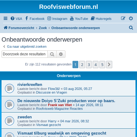
Roofviswebforum.nl
V&A
Facebook
Instagram
YouTube
Huisregels
Z
Forumoverzicht
Zoek
Onbeantwoorde onderwerpen
o
Onbeantwoorde onderwerpen
e
Ga naar uitgebreid zoeken
k
Zoek
Uitgebreid zoeken
1
2
3
4
5
Volgende
Er zijn 112 resultaten gevonden
Onderwerpen
rivierkreeften
Laatste bericht door
Flow3&!
«
03 aug 2026, 05:27
Geplaatst in
Discussie en Vragen
De nieuwste Doiyo S’Zuki producten voor op baars.
Laatste bericht door
Frank van Vliet
«
14 apr 2026, 08:11
Geplaatst in
Roofvisweb Magazine Reacties
zweden
Laatste bericht door
Harry
«
04 mar 2026, 08:32
Geplaatst in
Vismaat gezocht
Vismaat tilburg waalwijk en omgeving gezocht