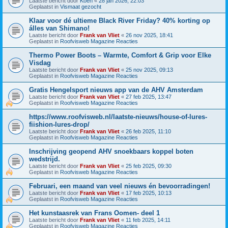
Laatste bericht door
Koen
«
28 jan 2026, 22:03
Geplaatst in
Vismaat gezocht
Klaar voor dé ultieme Black River Friday? 40% korting op
álles van Shimano!
Laatste bericht door
Frank van Vliet
«
26 nov 2025, 18:41
Geplaatst in
Roofvisweb Magazine Reacties
Thermo Power Boots – Warmte, Comfort & Grip voor Elke
Visdag
Laatste bericht door
Frank van Vliet
«
25 nov 2025, 09:13
Geplaatst in
Roofvisweb Magazine Reacties
Gratis Hengelsport nieuws app van de AHV Amsterdam
Laatste bericht door
Frank van Vliet
«
27 feb 2025, 13:47
Geplaatst in
Roofvisweb Magazine Reacties
https://www.roofvisweb.nl/laatste-nieuws/house-of-lures-
fiishion-lures-drop/
Laatste bericht door
Frank van Vliet
«
26 feb 2025, 11:10
Geplaatst in
Roofvisweb Magazine Reacties
Inschrijving geopend AHV snoekbaars koppel boten
wedstrijd.
Laatste bericht door
Frank van Vliet
«
25 feb 2025, 09:30
Geplaatst in
Roofvisweb Magazine Reacties
Februari, een maand van veel nieuws én bevoorradingen!
Laatste bericht door
Frank van Vliet
«
17 feb 2025, 10:13
Geplaatst in
Roofvisweb Magazine Reacties
Het kunstaasrek van Frans Oomen- deel 1
Laatste bericht door
Frank van Vliet
«
11 feb 2025, 14:11
Geplaatst in
Roofvisweb Magazine Reacties