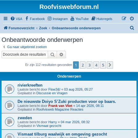
Roofviswebforum.nl
V&A
Facebook
Instagram
YouTube
Huisregels
Z
Forumoverzicht
Zoek
Onbeantwoorde onderwerpen
o
Onbeantwoorde onderwerpen
e
Ga naar uitgebreid zoeken
k
Zoek
Uitgebreid zoeken
1
2
3
4
5
Volgende
Er zijn 112 resultaten gevonden
Onderwerpen
rivierkreeften
Laatste bericht door
Flow3&!
«
03 aug 2026, 05:27
Geplaatst in
Discussie en Vragen
De nieuwste Doiyo S’Zuki producten voor op baars.
Laatste bericht door
Frank van Vliet
«
14 apr 2026, 08:11
Geplaatst in
Roofvisweb Magazine Reacties
zweden
Laatste bericht door
Harry
«
04 mar 2026, 08:32
Geplaatst in
Vismaat gezocht
Vismaat tilburg waalwijk en omgeving gezocht