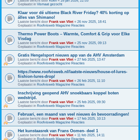
Laatste bericht door
Koen
«
28 jan 2026, 22:03
Geplaatst in
Vismaat gezocht
Klaar voor dé ultieme Black River Friday? 40% korting op
álles van Shimano!
Laatste bericht door
Frank van Vliet
«
26 nov 2025, 18:41
Geplaatst in
Roofvisweb Magazine Reacties
Thermo Power Boots – Warmte, Comfort & Grip voor Elke
Visdag
Laatste bericht door
Frank van Vliet
«
25 nov 2025, 09:13
Geplaatst in
Roofvisweb Magazine Reacties
Gratis Hengelsport nieuws app van de AHV Amsterdam
Laatste bericht door
Frank van Vliet
«
27 feb 2025, 13:47
Geplaatst in
Roofvisweb Magazine Reacties
https://www.roofvisweb.nl/laatste-nieuws/house-of-lures-
fiishion-lures-drop/
Laatste bericht door
Frank van Vliet
«
26 feb 2025, 11:10
Geplaatst in
Roofvisweb Magazine Reacties
Inschrijving geopend AHV snoekbaars koppel boten
wedstrijd.
Laatste bericht door
Frank van Vliet
«
25 feb 2025, 09:30
Geplaatst in
Roofvisweb Magazine Reacties
Februari, een maand van veel nieuws én bevoorradingen!
Laatste bericht door
Frank van Vliet
«
17 feb 2025, 10:13
Geplaatst in
Roofvisweb Magazine Reacties
Het kunstaasrek van Frans Oomen- deel 1
Laatste bericht door
Frank van Vliet
«
11 feb 2025, 14:11
Geplaatst in
Roofvisweb Magazine Reacties