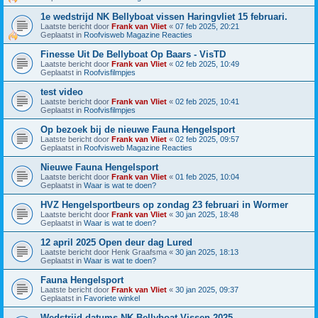
1e wedstrijd NK Bellyboat vissen Haringvliet 15 februari.
Laatste bericht door
Frank van Vliet
«
07 feb 2025, 20:21
Geplaatst in
Roofvisweb Magazine Reacties
Finesse Uit De Bellyboat Op Baars - VisTD
Laatste bericht door
Frank van Vliet
«
02 feb 2025, 10:49
Geplaatst in
Roofvisfilmpjes
test video
Laatste bericht door
Frank van Vliet
«
02 feb 2025, 10:41
Geplaatst in
Roofvisfilmpjes
Op bezoek bij de nieuwe Fauna Hengelsport
Laatste bericht door
Frank van Vliet
«
02 feb 2025, 09:57
Geplaatst in
Roofvisweb Magazine Reacties
Nieuwe Fauna Hengelsport
Laatste bericht door
Frank van Vliet
«
01 feb 2025, 10:04
Geplaatst in
Waar is wat te doen?
HVZ Hengelsportbeurs op zondag 23 februari in Wormer
Laatste bericht door
Frank van Vliet
«
30 jan 2025, 18:48
Geplaatst in
Waar is wat te doen?
12 april 2025 Open deur dag Lured
Laatste bericht door
Henk Graafsma
«
30 jan 2025, 18:13
Geplaatst in
Waar is wat te doen?
Fauna Hengelsport
Laatste bericht door
Frank van Vliet
«
30 jan 2025, 09:37
Geplaatst in
Favoriete winkel
Wedstrijd datums NK Bellyboat Vissen 2025