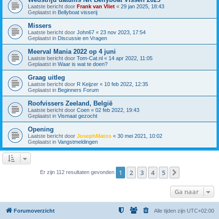
Laatste bericht door
Frank van Vliet
«
29 jan 2025, 18:43
Geplaatst in
Bellyboat visserij
Missers
Laatste bericht door
John67
«
23 nov 2023, 17:54
Geplaatst in
Discussie en Vragen
Meerval Mania 2022 op 4 juni
Laatste bericht door
Tom-Cat.nl
«
14 apr 2022, 11:05
Geplaatst in
Waar is wat te doen?
Graag uitleg
Laatste bericht door
R Keijzer
«
10 feb 2022, 12:35
Geplaatst in
Beginners Forum
Roofvissers Zeeland, België
Laatste bericht door
Coen
«
02 feb 2022, 19:43
Geplaatst in
Vismaat gezocht
Opening
Laatste bericht door
JosephMatos
«
30 mei 2021, 10:02
Geplaatst in
Vangstmeldingen
1
2
3
4
5
Volgende
Er zijn 112 resultaten gevonden
Ga naar
Forumoverzicht
Alle tijden zijn
UTC+02:00