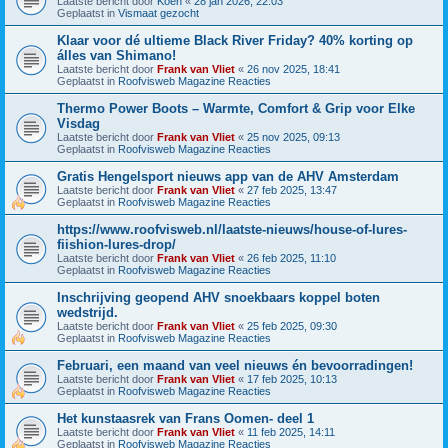
Laatste bericht door
Koen
«
28 jan 2026, 22:03
Geplaatst in
Vismaat gezocht
Klaar voor dé ultieme Black River Friday? 40% korting op
álles van Shimano!
Laatste bericht door
Frank van Vliet
«
26 nov 2025, 18:41
Geplaatst in
Roofvisweb Magazine Reacties
Thermo Power Boots – Warmte, Comfort & Grip voor Elke
Visdag
Laatste bericht door
Frank van Vliet
«
25 nov 2025, 09:13
Geplaatst in
Roofvisweb Magazine Reacties
Gratis Hengelsport nieuws app van de AHV Amsterdam
Laatste bericht door
Frank van Vliet
«
27 feb 2025, 13:47
Geplaatst in
Roofvisweb Magazine Reacties
https://www.roofvisweb.nl/laatste-nieuws/house-of-lures-
fiishion-lures-drop/
Laatste bericht door
Frank van Vliet
«
26 feb 2025, 11:10
Geplaatst in
Roofvisweb Magazine Reacties
Inschrijving geopend AHV snoekbaars koppel boten
wedstrijd.
Laatste bericht door
Frank van Vliet
«
25 feb 2025, 09:30
Geplaatst in
Roofvisweb Magazine Reacties
Februari, een maand van veel nieuws én bevoorradingen!
Laatste bericht door
Frank van Vliet
«
17 feb 2025, 10:13
Geplaatst in
Roofvisweb Magazine Reacties
Het kunstaasrek van Frans Oomen- deel 1
Laatste bericht door
Frank van Vliet
«
11 feb 2025, 14:11
Geplaatst in
Roofvisweb Magazine Reacties