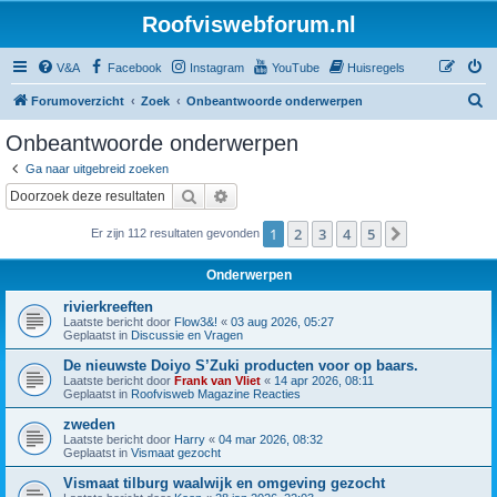
Roofviswebforum.nl
V&A
Facebook
Instagram
YouTube
Huisregels
Z
Forumoverzicht
Zoek
Onbeantwoorde onderwerpen
o
Onbeantwoorde onderwerpen
e
Ga naar uitgebreid zoeken
k
Zoek
Uitgebreid zoeken
1
2
3
4
5
Volgende
Er zijn 112 resultaten gevonden
Onderwerpen
rivierkreeften
Laatste bericht door
Flow3&!
«
03 aug 2026, 05:27
Geplaatst in
Discussie en Vragen
De nieuwste Doiyo S’Zuki producten voor op baars.
Laatste bericht door
Frank van Vliet
«
14 apr 2026, 08:11
Geplaatst in
Roofvisweb Magazine Reacties
zweden
Laatste bericht door
Harry
«
04 mar 2026, 08:32
Geplaatst in
Vismaat gezocht
Vismaat tilburg waalwijk en omgeving gezocht