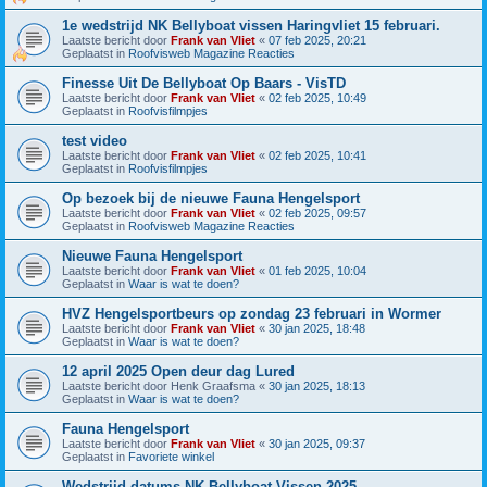
1e wedstrijd NK Bellyboat vissen Haringvliet 15 februari.
Laatste bericht door
Frank van Vliet
«
07 feb 2025, 20:21
Geplaatst in
Roofvisweb Magazine Reacties
Finesse Uit De Bellyboat Op Baars - VisTD
Laatste bericht door
Frank van Vliet
«
02 feb 2025, 10:49
Geplaatst in
Roofvisfilmpjes
test video
Laatste bericht door
Frank van Vliet
«
02 feb 2025, 10:41
Geplaatst in
Roofvisfilmpjes
Op bezoek bij de nieuwe Fauna Hengelsport
Laatste bericht door
Frank van Vliet
«
02 feb 2025, 09:57
Geplaatst in
Roofvisweb Magazine Reacties
Nieuwe Fauna Hengelsport
Laatste bericht door
Frank van Vliet
«
01 feb 2025, 10:04
Geplaatst in
Waar is wat te doen?
HVZ Hengelsportbeurs op zondag 23 februari in Wormer
Laatste bericht door
Frank van Vliet
«
30 jan 2025, 18:48
Geplaatst in
Waar is wat te doen?
12 april 2025 Open deur dag Lured
Laatste bericht door
Henk Graafsma
«
30 jan 2025, 18:13
Geplaatst in
Waar is wat te doen?
Fauna Hengelsport
Laatste bericht door
Frank van Vliet
«
30 jan 2025, 09:37
Geplaatst in
Favoriete winkel
Wedstrijd datums NK Bellyboat Vissen 2025