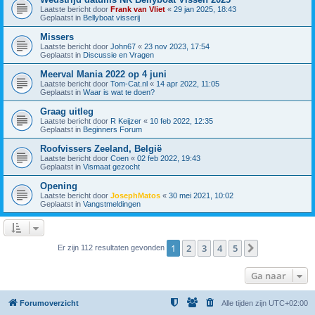
Laatste bericht door
Frank van Vliet
«
29 jan 2025, 18:43
Geplaatst in
Bellyboat visserij
Missers
Laatste bericht door
John67
«
23 nov 2023, 17:54
Geplaatst in
Discussie en Vragen
Meerval Mania 2022 op 4 juni
Laatste bericht door
Tom-Cat.nl
«
14 apr 2022, 11:05
Geplaatst in
Waar is wat te doen?
Graag uitleg
Laatste bericht door
R Keijzer
«
10 feb 2022, 12:35
Geplaatst in
Beginners Forum
Roofvissers Zeeland, België
Laatste bericht door
Coen
«
02 feb 2022, 19:43
Geplaatst in
Vismaat gezocht
Opening
Laatste bericht door
JosephMatos
«
30 mei 2021, 10:02
Geplaatst in
Vangstmeldingen
1
2
3
4
5
Volgende
Er zijn 112 resultaten gevonden
Ga naar
Forumoverzicht
Alle tijden zijn
UTC+02:00