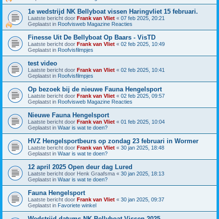
1e wedstrijd NK Bellyboat vissen Haringvliet 15 februari.
Laatste bericht door
Frank van Vliet
«
07 feb 2025, 20:21
Geplaatst in
Roofvisweb Magazine Reacties
Finesse Uit De Bellyboat Op Baars - VisTD
Laatste bericht door
Frank van Vliet
«
02 feb 2025, 10:49
Geplaatst in
Roofvisfilmpjes
test video
Laatste bericht door
Frank van Vliet
«
02 feb 2025, 10:41
Geplaatst in
Roofvisfilmpjes
Op bezoek bij de nieuwe Fauna Hengelsport
Laatste bericht door
Frank van Vliet
«
02 feb 2025, 09:57
Geplaatst in
Roofvisweb Magazine Reacties
Nieuwe Fauna Hengelsport
Laatste bericht door
Frank van Vliet
«
01 feb 2025, 10:04
Geplaatst in
Waar is wat te doen?
HVZ Hengelsportbeurs op zondag 23 februari in Wormer
Laatste bericht door
Frank van Vliet
«
30 jan 2025, 18:48
Geplaatst in
Waar is wat te doen?
12 april 2025 Open deur dag Lured
Laatste bericht door
Henk Graafsma
«
30 jan 2025, 18:13
Geplaatst in
Waar is wat te doen?
Fauna Hengelsport
Laatste bericht door
Frank van Vliet
«
30 jan 2025, 09:37
Geplaatst in
Favoriete winkel
Wedstrijd datums NK Bellyboat Vissen 2025