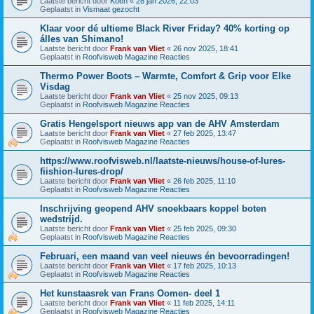
Laatste bericht door
Koen
«
28 jan 2026, 22:03
Geplaatst in
Vismaat gezocht
Klaar voor dé ultieme Black River Friday? 40% korting op
álles van Shimano!
Laatste bericht door
Frank van Vliet
«
26 nov 2025, 18:41
Geplaatst in
Roofvisweb Magazine Reacties
Thermo Power Boots – Warmte, Comfort & Grip voor Elke
Visdag
Laatste bericht door
Frank van Vliet
«
25 nov 2025, 09:13
Geplaatst in
Roofvisweb Magazine Reacties
Gratis Hengelsport nieuws app van de AHV Amsterdam
Laatste bericht door
Frank van Vliet
«
27 feb 2025, 13:47
Geplaatst in
Roofvisweb Magazine Reacties
https://www.roofvisweb.nl/laatste-nieuws/house-of-lures-
fiishion-lures-drop/
Laatste bericht door
Frank van Vliet
«
26 feb 2025, 11:10
Geplaatst in
Roofvisweb Magazine Reacties
Inschrijving geopend AHV snoekbaars koppel boten
wedstrijd.
Laatste bericht door
Frank van Vliet
«
25 feb 2025, 09:30
Geplaatst in
Roofvisweb Magazine Reacties
Februari, een maand van veel nieuws én bevoorradingen!
Laatste bericht door
Frank van Vliet
«
17 feb 2025, 10:13
Geplaatst in
Roofvisweb Magazine Reacties
Het kunstaasrek van Frans Oomen- deel 1
Laatste bericht door
Frank van Vliet
«
11 feb 2025, 14:11
Geplaatst in
Roofvisweb Magazine Reacties