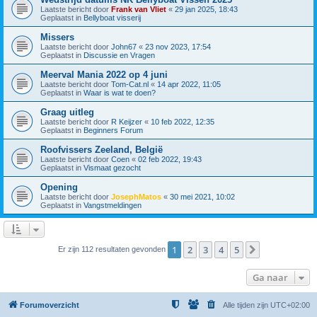
Laatste bericht door
Frank van Vliet
«
29 jan 2025, 18:43
Geplaatst in
Bellyboat visserij
Missers
Laatste bericht door
John67
«
23 nov 2023, 17:54
Geplaatst in
Discussie en Vragen
Meerval Mania 2022 op 4 juni
Laatste bericht door
Tom-Cat.nl
«
14 apr 2022, 11:05
Geplaatst in
Waar is wat te doen?
Graag uitleg
Laatste bericht door
R Keijzer
«
10 feb 2022, 12:35
Geplaatst in
Beginners Forum
Roofvissers Zeeland, België
Laatste bericht door
Coen
«
02 feb 2022, 19:43
Geplaatst in
Vismaat gezocht
Opening
Laatste bericht door
JosephMatos
«
30 mei 2021, 10:02
Geplaatst in
Vangstmeldingen
1
2
3
4
5
Volgende
Er zijn 112 resultaten gevonden
Ga naar
Forumoverzicht
Alle tijden zijn
UTC+02:00