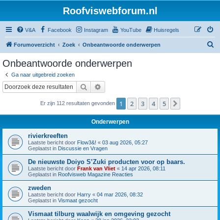
Roofviswebforum.nl
V&A
Facebook
Instagram
YouTube
Huisregels
Z
Forumoverzicht
Zoek
Onbeantwoorde onderwerpen
o
Onbeantwoorde onderwerpen
e
Ga naar uitgebreid zoeken
k
Zoek
Uitgebreid zoeken
1
2
3
4
5
Volgende
Er zijn 112 resultaten gevonden
Onderwerpen
rivierkreeften
Laatste bericht door
Flow3&!
«
03 aug 2026, 05:27
Geplaatst in
Discussie en Vragen
De nieuwste Doiyo S’Zuki producten voor op baars.
Laatste bericht door
Frank van Vliet
«
14 apr 2026, 08:11
Geplaatst in
Roofvisweb Magazine Reacties
zweden
Laatste bericht door
Harry
«
04 mar 2026, 08:32
Geplaatst in
Vismaat gezocht
Vismaat tilburg waalwijk en omgeving gezocht