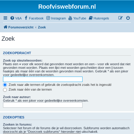
Roofviswebforum.nl
V&A
Facebook
Instagram
YouTube
Huisregels
Forumoverzicht
Zoek
Zoek
ZOEKOPDRACHT
Zoek op sleutelwoorden:
Plaats een
+
voor elk woord dat gevonden moet worden en een
-
voor elk woord dat niet
gevonden moet worden. Plaats een lijst met woorden gescheiden door een
|
tussen
haakjes als maar één van de woorden gevonden moet worden. Gebruik * als een joker
voor gedeeltelijke overeenkomsten.
Zoek naar alle termen of gebruik de zoekopdracht zoals het is ingevuld
Zoek naar één van de termen
Zoek naar auteur:
Gebruik * als een joker voor gedeeltelijke overeenkomsten.
ZOEKOPTIES
Zoeken in forums:
Selecteer het forum of de forums die je wil doorzoeken. Subforums worden automatisch
doorzocht als je “Doorzoek subforums“ hieronder niet uitschakelt.