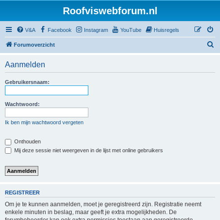
Roofviswebforum.nl
V&A
Facebook
Instagram
YouTube
Huisregels
Z
Forumoverzicht
o
Aanmelden
e
k
Gebruikersnaam:
Wachtwoord:
Ik ben mijn wachtwoord vergeten
Onthouden
Mij deze sessie niet weergeven in de lijst met online gebruikers
REGISTREER
Om je te kunnen aanmelden, moet je geregistreerd zijn. Registratie neemt
enkele minuten in beslag, maar geeft je extra mogelijkheden. De
forumbeheerder kan ook extra permissies toestaan aan geregistreerde