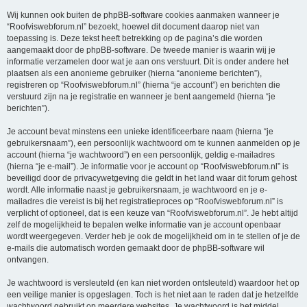
Wij kunnen ook buiten de phpBB-software cookies aanmaken wanneer je
“Roofviswebforum.nl” bezoekt, hoewel dit document daarop niet van
toepassing is. Deze tekst heeft betrekking op de pagina’s die worden
aangemaakt door de phpBB-software. De tweede manier is waarin wij je
informatie verzamelen door wat je aan ons verstuurt. Dit is onder andere het
plaatsen als een anonieme gebruiker (hierna “anonieme berichten”),
registreren op “Roofviswebforum.nl” (hierna “je account”) en berichten die
verstuurd zijn na je registratie en wanneer je bent aangemeld (hierna “je
berichten”).
Je account bevat minstens een unieke identificeerbare naam (hierna “je
gebruikersnaam”), een persoonlijk wachtwoord om te kunnen aanmelden op je
account (hierna “je wachtwoord”) en een persoonlijk, geldig e-mailadres
(hierna “je e-mail”). Je informatie voor je account op “Roofviswebforum.nl” is
beveiligd door de privacywetgeving die geldt in het land waar dit forum gehost
wordt. Alle informatie naast je gebruikersnaam, je wachtwoord en je e-
mailadres die vereist is bij het registratieproces op “Roofviswebforum.nl” is
verplicht of optioneel, dat is een keuze van “Roofviswebforum.nl”. Je hebt altijd
zelf de mogelijkheid te bepalen welke informatie van je account openbaar
wordt weergegeven. Verder heb je ook de mogelijkheid om in te stellen of je de
e-mails die automatisch worden gemaakt door de phpBB-software wil
ontvangen.
Je wachtwoord is versleuteld (en kan niet worden ontsleuteld) waardoor het op
een veilige manier is opgeslagen. Toch is het niet aan te raden dat je hetzelfde
wachtwoord gebruikt op meerdere websites. Je wachtwoord is het middel