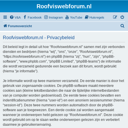
Roofviswebforum.nl
V&A
Facebook
Instagram
YouTube
Huisregels
Z
Forumoverzicht
o
Roofviswebforum.nl - Privacybeleid
e
k
Dit beleid legt in detail uit hoe “Roofviswebforum.nl” samen met zijn verbonden
diensten en bedrijven (hierna “wij”, “ons”, “onze”, “Roofviswebforum.nl”,
“https://roofviswebforum.nl”) en phpBB (hierna “zij”, “hun”, “zijn”, “phpBB-
software”, “www.phpbb.com”, “phpBB Limited”, “phpBB-teams”) de informatie
die wordt verzameld gedurende een bezoek aan dit forum, wordt gebruikt
(hierna “je informatie”).
Je informatie wordt op twee manieren verzameld. De eerste manier is door het
gebruik van zogenaamde cookies. De phpBB-software maakt meerdere
cookies aan (kleine tekstbestanden die naar de tijdelijke internetbestanden
van je computer worden gedownload). De eerste twee cookies bevatten een
indentificatienummer (hierna “user-id”) en een anoniem sessienummer (hierna
“session-id”). Deze twee nummers worden automatisch door de phpBB-
software aan je toegewezen. Een derde cookie zal worden aangemaakt
wanneer je onderwerpen hebt gelezen op “Roofviswebforum.nl”. Deze cookie
wordt gebruikt om op te slaan welke onderwerpen gelezen zijn en verbetert
daarmee je gebruikerservaring.