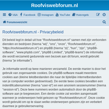
Roofviswebforum.nl
V&A
Facebook
Instagram
YouTube
Huisregels
Z
Forumoverzicht
o
Roofviswebforum.nl - Privacybeleid
e
k
Dit beleid legt in detail uit hoe “Roofviswebforum.nl” samen met zijn verbonden
diensten en bedrijven (hierna “wij”, “ons”, “onze”, “Roofviswebforum.nl”,
“https://roofviswebforum.nl”) en phpBB (hierna “zij”, “hun”, “zijn”, “phpBB-
software”, “www.phpbb.com”, “phpBB Limited”, “phpBB-teams”) de informatie
die wordt verzameld gedurende een bezoek aan dit forum, wordt gebruikt
(hierna “je informatie”).
Je informatie wordt op twee manieren verzameld. De eerste manier is door het
gebruik van zogenaamde cookies. De phpBB-software maakt meerdere
cookies aan (kleine tekstbestanden die naar de tijdelijke internetbestanden
van je computer worden gedownload). De eerste twee cookies bevatten een
indentificatienummer (hierna “user-id”) en een anoniem sessienummer (hierna
“session-id”). Deze twee nummers worden automatisch door de phpBB-
software aan je toegewezen. Een derde cookie zal worden aangemaakt
wanneer je onderwerpen hebt gelezen op “Roofviswebforum.nl”. Deze cookie
wordt gebruikt om op te slaan welke onderwerpen gelezen zijn en verbetert
daarmee je gebruikerservaring.