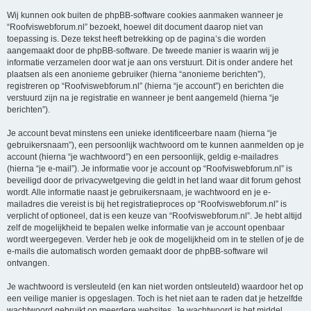
Wij kunnen ook buiten de phpBB-software cookies aanmaken wanneer je
“Roofviswebforum.nl” bezoekt, hoewel dit document daarop niet van
toepassing is. Deze tekst heeft betrekking op de pagina’s die worden
aangemaakt door de phpBB-software. De tweede manier is waarin wij je
informatie verzamelen door wat je aan ons verstuurt. Dit is onder andere het
plaatsen als een anonieme gebruiker (hierna “anonieme berichten”),
registreren op “Roofviswebforum.nl” (hierna “je account”) en berichten die
verstuurd zijn na je registratie en wanneer je bent aangemeld (hierna “je
berichten”).
Je account bevat minstens een unieke identificeerbare naam (hierna “je
gebruikersnaam”), een persoonlijk wachtwoord om te kunnen aanmelden op je
account (hierna “je wachtwoord”) en een persoonlijk, geldig e-mailadres
(hierna “je e-mail”). Je informatie voor je account op “Roofviswebforum.nl” is
beveiligd door de privacywetgeving die geldt in het land waar dit forum gehost
wordt. Alle informatie naast je gebruikersnaam, je wachtwoord en je e-
mailadres die vereist is bij het registratieproces op “Roofviswebforum.nl” is
verplicht of optioneel, dat is een keuze van “Roofviswebforum.nl”. Je hebt altijd
zelf de mogelijkheid te bepalen welke informatie van je account openbaar
wordt weergegeven. Verder heb je ook de mogelijkheid om in te stellen of je de
e-mails die automatisch worden gemaakt door de phpBB-software wil
ontvangen.
Je wachtwoord is versleuteld (en kan niet worden ontsleuteld) waardoor het op
een veilige manier is opgeslagen. Toch is het niet aan te raden dat je hetzelfde
wachtwoord gebruikt op meerdere websites. Je wachtwoord is het middel