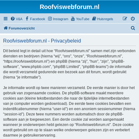
Roofviswebforum.nl
V&A
Facebook
Instagram
YouTube
Huisregels
Z
Forumoverzicht
o
Roofviswebforum.nl - Privacybeleid
e
k
Dit beleid legt in detail uit hoe “Roofviswebforum.nl” samen met zijn verbonden
diensten en bedrijven (hierna “wij”, “ons”, “onze”, “Roofviswebforum.nl”,
“https://roofviswebforum.nl”) en phpBB (hierna “zij”, “hun”, “zijn”, “phpBB-
software”, “www.phpbb.com”, “phpBB Limited”, “phpBB-teams”) de informatie
die wordt verzameld gedurende een bezoek aan dit forum, wordt gebruikt
(hierna “je informatie”).
Je informatie wordt op twee manieren verzameld. De eerste manier is door het
gebruik van zogenaamde cookies. De phpBB-software maakt meerdere
cookies aan (kleine tekstbestanden die naar de tijdelijke internetbestanden
van je computer worden gedownload). De eerste twee cookies bevatten een
indentificatienummer (hierna “user-id”) en een anoniem sessienummer (hierna
“session-id”). Deze twee nummers worden automatisch door de phpBB-
software aan je toegewezen. Een derde cookie zal worden aangemaakt
wanneer je onderwerpen hebt gelezen op “Roofviswebforum.nl”. Deze cookie
wordt gebruikt om op te slaan welke onderwerpen gelezen zijn en verbetert
daarmee je gebruikerservaring.