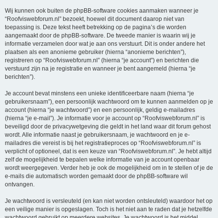
Wij kunnen ook buiten de phpBB-software cookies aanmaken wanneer je
“Roofviswebforum.nl” bezoekt, hoewel dit document daarop niet van
toepassing is. Deze tekst heeft betrekking op de pagina’s die worden
aangemaakt door de phpBB-software. De tweede manier is waarin wij je
informatie verzamelen door wat je aan ons verstuurt. Dit is onder andere het
plaatsen als een anonieme gebruiker (hierna “anonieme berichten”),
registreren op “Roofviswebforum.nl” (hierna “je account”) en berichten die
verstuurd zijn na je registratie en wanneer je bent aangemeld (hierna “je
berichten”).
Je account bevat minstens een unieke identificeerbare naam (hierna “je
gebruikersnaam”), een persoonlijk wachtwoord om te kunnen aanmelden op je
account (hierna “je wachtwoord”) en een persoonlijk, geldig e-mailadres
(hierna “je e-mail”). Je informatie voor je account op “Roofviswebforum.nl” is
beveiligd door de privacywetgeving die geldt in het land waar dit forum gehost
wordt. Alle informatie naast je gebruikersnaam, je wachtwoord en je e-
mailadres die vereist is bij het registratieproces op “Roofviswebforum.nl” is
verplicht of optioneel, dat is een keuze van “Roofviswebforum.nl”. Je hebt altijd
zelf de mogelijkheid te bepalen welke informatie van je account openbaar
wordt weergegeven. Verder heb je ook de mogelijkheid om in te stellen of je de
e-mails die automatisch worden gemaakt door de phpBB-software wil
ontvangen.
Je wachtwoord is versleuteld (en kan niet worden ontsleuteld) waardoor het op
een veilige manier is opgeslagen. Toch is het niet aan te raden dat je hetzelfde
wachtwoord gebruikt op meerdere websites. Je wachtwoord is het middel