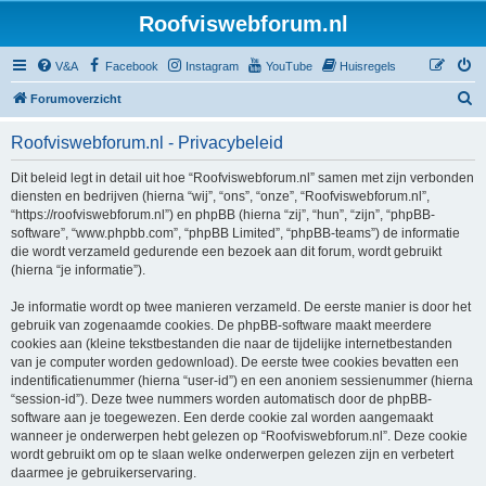
Roofviswebforum.nl
V&A
Facebook
Instagram
YouTube
Huisregels
Z
Forumoverzicht
o
Roofviswebforum.nl - Privacybeleid
e
k
Dit beleid legt in detail uit hoe “Roofviswebforum.nl” samen met zijn verbonden
diensten en bedrijven (hierna “wij”, “ons”, “onze”, “Roofviswebforum.nl”,
“https://roofviswebforum.nl”) en phpBB (hierna “zij”, “hun”, “zijn”, “phpBB-
software”, “www.phpbb.com”, “phpBB Limited”, “phpBB-teams”) de informatie
die wordt verzameld gedurende een bezoek aan dit forum, wordt gebruikt
(hierna “je informatie”).
Je informatie wordt op twee manieren verzameld. De eerste manier is door het
gebruik van zogenaamde cookies. De phpBB-software maakt meerdere
cookies aan (kleine tekstbestanden die naar de tijdelijke internetbestanden
van je computer worden gedownload). De eerste twee cookies bevatten een
indentificatienummer (hierna “user-id”) en een anoniem sessienummer (hierna
“session-id”). Deze twee nummers worden automatisch door de phpBB-
software aan je toegewezen. Een derde cookie zal worden aangemaakt
wanneer je onderwerpen hebt gelezen op “Roofviswebforum.nl”. Deze cookie
wordt gebruikt om op te slaan welke onderwerpen gelezen zijn en verbetert
daarmee je gebruikerservaring.