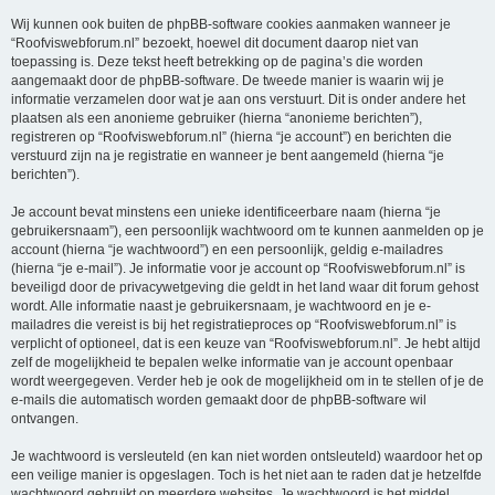
Wij kunnen ook buiten de phpBB-software cookies aanmaken wanneer je
“Roofviswebforum.nl” bezoekt, hoewel dit document daarop niet van
toepassing is. Deze tekst heeft betrekking op de pagina’s die worden
aangemaakt door de phpBB-software. De tweede manier is waarin wij je
informatie verzamelen door wat je aan ons verstuurt. Dit is onder andere het
plaatsen als een anonieme gebruiker (hierna “anonieme berichten”),
registreren op “Roofviswebforum.nl” (hierna “je account”) en berichten die
verstuurd zijn na je registratie en wanneer je bent aangemeld (hierna “je
berichten”).
Je account bevat minstens een unieke identificeerbare naam (hierna “je
gebruikersnaam”), een persoonlijk wachtwoord om te kunnen aanmelden op je
account (hierna “je wachtwoord”) en een persoonlijk, geldig e-mailadres
(hierna “je e-mail”). Je informatie voor je account op “Roofviswebforum.nl” is
beveiligd door de privacywetgeving die geldt in het land waar dit forum gehost
wordt. Alle informatie naast je gebruikersnaam, je wachtwoord en je e-
mailadres die vereist is bij het registratieproces op “Roofviswebforum.nl” is
verplicht of optioneel, dat is een keuze van “Roofviswebforum.nl”. Je hebt altijd
zelf de mogelijkheid te bepalen welke informatie van je account openbaar
wordt weergegeven. Verder heb je ook de mogelijkheid om in te stellen of je de
e-mails die automatisch worden gemaakt door de phpBB-software wil
ontvangen.
Je wachtwoord is versleuteld (en kan niet worden ontsleuteld) waardoor het op
een veilige manier is opgeslagen. Toch is het niet aan te raden dat je hetzelfde
wachtwoord gebruikt op meerdere websites. Je wachtwoord is het middel