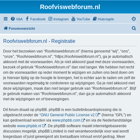
Roofviswebforum.nl
V&A
Facebook
Instagram
YouTube
Huisregels
Z
Forumoverzicht
o
Roofviswebforum.nl - Registratie
e
k
Door het bezoeken van “Roofviswebforum.nl” (hierna genoemd “wij”, “ons”,
“onze”, “Roofviswebforum.nl”, “https://roofviswebforum.nl”), ga je automatisch
akkoord met de voorwaarden. Als je niet akkoord gaat met deze voorwaarden,
bezoek of gebruik “Roofviswebforum.nl” dan niet langer. We hebben het recht
om de voorwaarden op ieder moment te wijzigen en zullen ons best doen om
je hiervan tijdig op de hoogte te brengen, het is echter aan te raden om zelf de
voorwaarden regelmatig te controleren op wijzigingen. Ga je niet akkoord met
deze wijzigingen, maak dan niet langer gebruik van “Roofviswebforum.nl”. Blijf
je gebruik maken van “Roofviswebforum.nl”, dan ga je automatisch akkoord
met de wijzigingen en of toevoegingen.
Dit forum draait op phpBB. phpBB is een bulletinboardoplossing die is
uitgebracht onder de “
GNU General Public License v2
” (hierna “GPL”) en
kan gedownload worden via
www.phpbb.com
en via de Nederlandstalige
website
www.phpbb.nl
. De phpBB-software maakt internetgebaseerde
discussies mogelijk. phpBB Limited is niet verantwoordelijk voor wat wordt
toegestaan of juist geweigerd als toelaatbare inhoud en/of gedrag. Meer