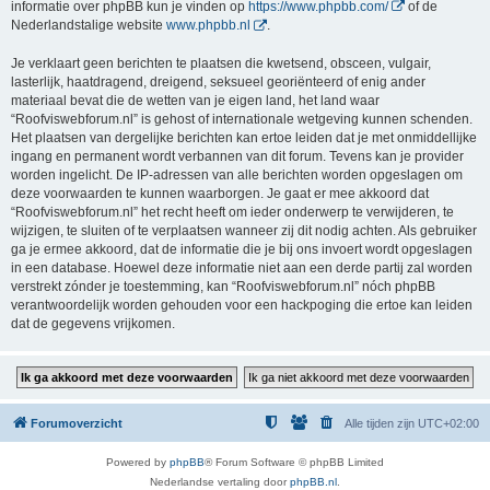
informatie over phpBB kun je vinden op
https://www.phpbb.com/
of de
Nederlandstalige website
www.phpbb.nl
.
Je verklaart geen berichten te plaatsen die kwetsend, obsceen, vulgair,
lasterlijk, haatdragend, dreigend, seksueel georiënteerd of enig ander
materiaal bevat die de wetten van je eigen land, het land waar
“Roofviswebforum.nl” is gehost of internationale wetgeving kunnen schenden.
Het plaatsen van dergelijke berichten kan ertoe leiden dat je met onmiddellijke
ingang en permanent wordt verbannen van dit forum. Tevens kan je provider
worden ingelicht. De IP-adressen van alle berichten worden opgeslagen om
deze voorwaarden te kunnen waarborgen. Je gaat er mee akkoord dat
“Roofviswebforum.nl” het recht heeft om ieder onderwerp te verwijderen, te
wijzigen, te sluiten of te verplaatsen wanneer zij dit nodig achten. Als gebruiker
ga je ermee akkoord, dat de informatie die je bij ons invoert wordt opgeslagen
in een database. Hoewel deze informatie niet aan een derde partij zal worden
verstrekt zónder je toestemming, kan “Roofviswebforum.nl” nóch phpBB
verantwoordelijk worden gehouden voor een hackpoging die ertoe kan leiden
dat de gegevens vrijkomen.
Forumoverzicht
Alle tijden zijn
UTC+02:00
Powered by
phpBB
® Forum Software © phpBB Limited
Nederlandse vertaling door
phpBB.nl
.