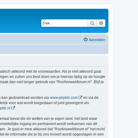
Zoek
Uitgebreid zoeken
Aanmelden
matisch akkoord met de voorwaarden. Als je niet akkoord gaat
gen en zullen ons best doen om je hiervan tijdig op de hoogte
maak dan niet langer gebruik van “Roofviswebforum.nl”. Blijf je
en kan gedownload worden via
www.phpbb.com
en via de
lijk voor wat wordt toegestaan of juist geweigerd als
pbb.nl
.
eriaal bevat die de wetten van je eigen land, het land waar
onmiddellijke ingang en permanent wordt verbannen van dit
n. Je gaat er mee akkoord dat “Roofviswebforum.nl” het recht
dat de informatie die je bij ons invoert wordt opgeslagen in een