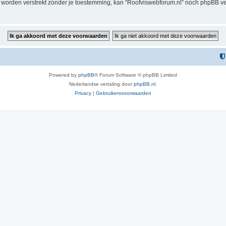
al worden verstrekt zónder je toestemming, kan “Roofviswebforum.nl” nóch phpBB
Powered by
phpBB
® Forum Software © phpBB Limited
Nederlandse vertaling door
phpBB.nl
.
Privacy
|
Gebruikersvoorwaarden