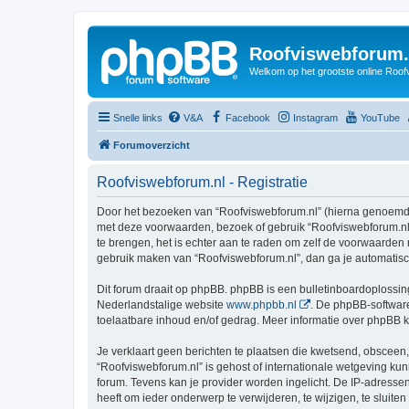
Roofviswebforum.
Welkom op het grootste online Roof
Snelle links
V&A
Facebook
Instagram
YouTube
Forumoverzicht
Roofviswebforum.nl - Registratie
Door het bezoeken van “Roofviswebforum.nl” (hierna genoemd “wi
met deze voorwaarden, bezoek of gebruik “Roofviswebforum.nl”
te brengen, het is echter aan te raden om zelf de voorwaarden r
gebruik maken van “Roofviswebforum.nl”, dan ga je automatisc
Dit forum draait op phpBB. phpBB is een bulletinboardoplossing
Nederlandstalige website
www.phpbb.nl
. De phpBB-software
toelaatbare inhoud en/of gedrag. Meer informatie over phpBB 
Je verklaart geen berichten te plaatsen die kwetsend, obsceen, 
“Roofviswebforum.nl” is gehost of internationale wetgeving ku
forum. Tevens kan je provider worden ingelicht. De IP-adress
heeft om ieder onderwerp te verwijderen, te wijzigen, te sluiten