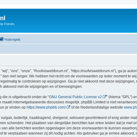
nl
vis Forum.
Huisregels
j”, “ons”, “onze”, “Roofviswebforum.nl”, “https://roofviswebforum.nl”), ga je auto
 dan niet langer. We hebben het recht om de voorwaarden op ieder moment te wijzi
egelmatig te controleren op wijzigingen. Ga je niet akkoord met deze wijzigingen, 
h akkoord met de wijzigingen en of toevoegingen.
 die is uitgebracht onder de “
GNU General Public License v2
” (hierna “GPL”) 
 maakt internetgebaseerde discussies mogelijk. phpBB Limited is niet verantwoorde
kun je vinden op
https://www.phpbb.com/
of de Nederlandstalige website
www.ph
vulgair, lasterlijk, haatdragend, dreigend, seksueel georiënteerd of enig ander mat
nnen schenden. Het plaatsen van dergelijke berichten kan ertoe leiden dat je met 
en van alle berichten worden opgeslagen om deze voorwaarden te kunnen waarborge
 of te verplaatsen wanneer zij dit nodig achten. Als gebruiker ga je ermee akkoord, 