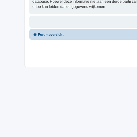
database. Hoewel deze informatie niet aan een derde partij z
ertoe kan leiden dat de gegevens vrijkomen.
Forumoverzicht