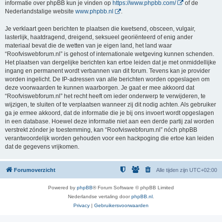
informatie over phpBB kun je vinden op
https://www.phpbb.com/
of de
Nederlandstalige website
www.phpbb.nl
.
Je verklaart geen berichten te plaatsen die kwetsend, obsceen, vulgair,
lasterlijk, haatdragend, dreigend, seksueel georiënteerd of enig ander
materiaal bevat die de wetten van je eigen land, het land waar
“Roofviswebforum.nl” is gehost of internationale wetgeving kunnen schenden.
Het plaatsen van dergelijke berichten kan ertoe leiden dat je met onmiddellijke
ingang en permanent wordt verbannen van dit forum. Tevens kan je provider
worden ingelicht. De IP-adressen van alle berichten worden opgeslagen om
deze voorwaarden te kunnen waarborgen. Je gaat er mee akkoord dat
“Roofviswebforum.nl” het recht heeft om ieder onderwerp te verwijderen, te
wijzigen, te sluiten of te verplaatsen wanneer zij dit nodig achten. Als gebruiker
ga je ermee akkoord, dat de informatie die je bij ons invoert wordt opgeslagen
in een database. Hoewel deze informatie niet aan een derde partij zal worden
verstrekt zónder je toestemming, kan “Roofviswebforum.nl” nóch phpBB
verantwoordelijk worden gehouden voor een hackpoging die ertoe kan leiden
dat de gegevens vrijkomen.
Forumoverzicht
Alle tijden zijn
UTC+02:00
Powered by
phpBB
® Forum Software © phpBB Limited
Nederlandse vertaling door
phpBB.nl
.
Privacy
|
Gebruikersvoorwaarden