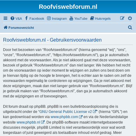
Roofviswebforum.nl
V&A
Facebook
Instagram
YouTube
Huisregels
Z
Forumoverzicht
o
Roofviswebforum.nl - Gebruikersvoorwaarden
e
k
Door het bezoeken van “Roofviswebforum.nl” (hierna genoemd “wij”, “ons”,
“onze”, “Roofviswebforum.nl”, “https://roofviswebforum.nl”), ga je automatisch
akkoord met de voorwaarden. Als je niet akkoord gaat met deze voorwaarden,
bezoek of gebruik “Roofviswebforum.nl” dan niet langer. We hebben het recht
om de voorwaarden op ieder moment te wijzigen en zullen ons best doen om
je hiervan tijdig op de hoogte te brengen, het is echter aan te raden om zelf de
voorwaarden regelmatig te controleren op wijzigingen. Ga je niet akkoord met
deze wijzigingen, maak dan niet langer gebruik van “Roofviswebforum.nl”. Blijf
je gebruik maken van “Roofviswebforum.nl”, dan ga je automatisch akkoord
met de wijzigingen en of toevoegingen.
Dit forum draait op phpBB. phpBB is een bulletinboardoplossing die is
uitgebracht onder de “
GNU General Public License v2
” (hierna “GPL”) en
kan gedownload worden via
www.phpbb.com
en via de Nederlandstalige
website
www.phpbb.nl
. De phpBB-software maakt internetgebaseerde
discussies mogelijk. phpBB Limited is niet verantwoordelijk voor wat wordt
toegestaan of juist geweigerd als toelaatbare inhoud en/of gedrag. Meer