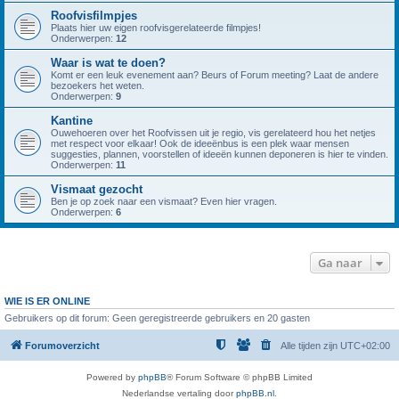
Roofvisfilmpjes
Plaats hier uw eigen roofvisgerelateerde filmpjes!
Onderwerpen:
12
Waar is wat te doen?
Komt er een leuk evenement aan? Beurs of Forum meeting? Laat de andere
bezoekers het weten.
Onderwerpen:
9
Kantine
Ouwehoeren over het Roofvissen uit je regio, vis gerelateerd hou het netjes
met respect voor elkaar! Ook de ideeënbus is een plek waar mensen
suggesties, plannen, voorstellen of ideeën kunnen deponeren is hier te vinden.
Onderwerpen:
11
Vismaat gezocht
Ben je op zoek naar een vismaat? Even hier vragen.
Onderwerpen:
6
Ga naar
WIE IS ER ONLINE
Gebruikers op dit forum: Geen geregistreerde gebruikers en 20 gasten
Forumoverzicht
Alle tijden zijn
UTC+02:00
Powered by
phpBB
® Forum Software © phpBB Limited
Nederlandse vertaling door
phpBB.nl
.