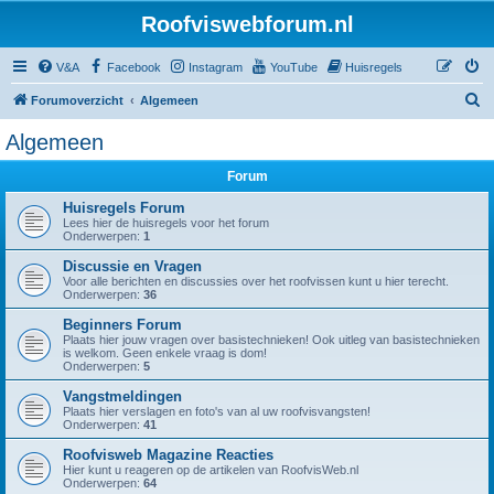
Roofviswebforum.nl
V&A
Facebook
Instagram
YouTube
Huisregels
Z
Forumoverzicht
Algemeen
o
Algemeen
e
Forum
k
Huisregels Forum
Lees hier de huisregels voor het forum
Onderwerpen:
1
Discussie en Vragen
Voor alle berichten en discussies over het roofvissen kunt u hier terecht.
Onderwerpen:
36
Beginners Forum
Plaats hier jouw vragen over basistechnieken! Ook uitleg van basistechnieken
is welkom. Geen enkele vraag is dom!
Onderwerpen:
5
Vangstmeldingen
Plaats hier verslagen en foto's van al uw roofvisvangsten!
Onderwerpen:
41
Roofvisweb Magazine Reacties
Hier kunt u reageren op de artikelen van RoofvisWeb.nl
Onderwerpen:
64