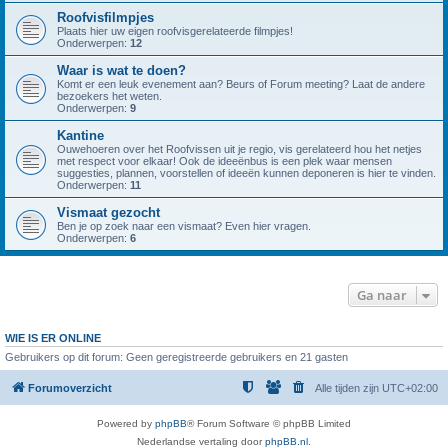
Roofvisfilmpjes
Plaats hier uw eigen roofvisgerelateerde filmpjes!
Onderwerpen:
12
Waar is wat te doen?
Komt er een leuk evenement aan? Beurs of Forum meeting? Laat de andere
bezoekers het weten.
Onderwerpen:
9
Kantine
Ouwehoeren over het Roofvissen uit je regio, vis gerelateerd hou het netjes
met respect voor elkaar! Ook de ideeënbus is een plek waar mensen
suggesties, plannen, voorstellen of ideeën kunnen deponeren is hier te vinden.
Onderwerpen:
11
Vismaat gezocht
Ben je op zoek naar een vismaat? Even hier vragen.
Onderwerpen:
6
Ga naar
WIE IS ER ONLINE
Gebruikers op dit forum: Geen geregistreerde gebruikers en 21 gasten
Forumoverzicht
Alle tijden zijn
UTC+02:00
Powered by
phpBB
® Forum Software © phpBB Limited
Nederlandse vertaling door
phpBB.nl
.