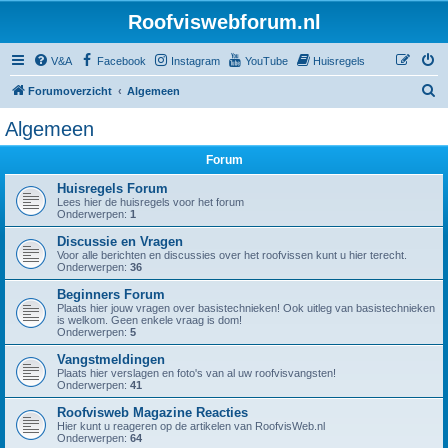
Roofviswebforum.nl
V&A
Facebook
Instagram
YouTube
Huisregels
Z
Forumoverzicht
Algemeen
o
Algemeen
e
Forum
k
Huisregels Forum
Lees hier de huisregels voor het forum
Onderwerpen:
1
Discussie en Vragen
Voor alle berichten en discussies over het roofvissen kunt u hier terecht.
Onderwerpen:
36
Beginners Forum
Plaats hier jouw vragen over basistechnieken! Ook uitleg van basistechnieken
is welkom. Geen enkele vraag is dom!
Onderwerpen:
5
Vangstmeldingen
Plaats hier verslagen en foto's van al uw roofvisvangsten!
Onderwerpen:
41
Roofvisweb Magazine Reacties
Hier kunt u reageren op de artikelen van RoofvisWeb.nl
Onderwerpen:
64