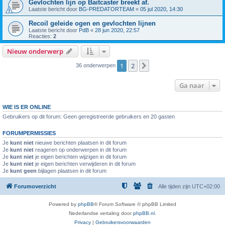
Gevlochten lijn op Baitcaster breekt af.
Laatste bericht door
BG-PREDATORTEAM
«
05 jul 2020, 14:30
Recoil geleide ogen en gevlochten lijnen
Laatste bericht door
PdB
«
28 jun 2020, 22:57
Reacties:
2
Nieuw onderwerp
1
2
Volgende
36 onderwerpen
Ga naar
WIE IS ER ONLINE
Gebruikers op dit forum: Geen geregistreerde gebruikers en 20 gasten
FORUMPERMISSIES
Je
kunt niet
nieuwe berichten plaatsen in dit forum
Je
kunt niet
reageren op onderwerpen in dit forum
Je
kunt niet
je eigen berichten wijzigen in dit forum
Je
kunt niet
je eigen berichten verwijderen in dit forum
Je
kunt geen
bijlagen plaatsen in dit forum
Forumoverzicht
Alle tijden zijn
UTC+02:00
Powered by
phpBB
® Forum Software © phpBB Limited
Nederlandse vertaling door
phpBB.nl
.
Privacy
|
Gebruikersvoorwaarden