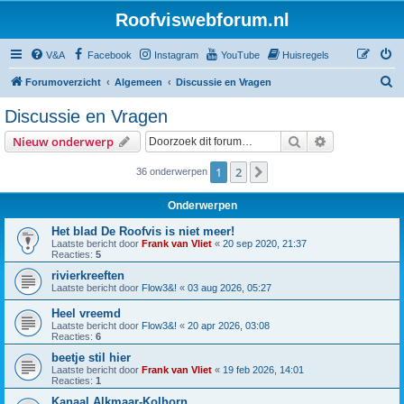
Roofviswebforum.nl
V&A
Facebook
Instagram
YouTube
Huisregels
Z
Forumoverzicht
Algemeen
Discussie en Vragen
o
Discussie en Vragen
e
Zoek
Uitgebreid z
Nieuw onderwerp
k
1
2
Volgende
36 onderwerpen
Onderwerpen
Het blad De Roofvis is niet meer!
Laatste bericht door
Frank van Vliet
«
20 sep 2020, 21:37
Reacties:
5
rivierkreeften
Laatste bericht door
Flow3&!
«
03 aug 2026, 05:27
Heel vreemd
Laatste bericht door
Flow3&!
«
20 apr 2026, 03:08
Reacties:
6
beetje stil hier
Laatste bericht door
Frank van Vliet
«
19 feb 2026, 14:01
Reacties:
1
Kanaal Alkmaar-Kolhorn