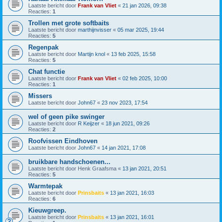
Laatste bericht door
Frank van Vliet
«
21 jan 2026, 09:38
Reacties:
1
Trollen met grote softbaits
Laatste bericht door
marthijnvisser
«
05 mar 2025, 19:44
Reacties:
5
Regenpak
Laatste bericht door
Martijn knol
«
13 feb 2025, 15:58
Reacties:
5
Chat functie
Laatste bericht door
Frank van Vliet
«
02 feb 2025, 10:00
Reacties:
1
Missers
Laatste bericht door
John67
«
23 nov 2023, 17:54
wel of geen pike swinger
Laatste bericht door
R Keijzer
«
18 jun 2021, 09:26
Reacties:
2
Roofvissen Eindhoven
Laatste bericht door
John67
«
14 jan 2021, 17:08
bruikbare handschoenen...
Laatste bericht door
Henk Graafsma
«
13 jan 2021, 20:51
Reacties:
5
Warmtepak
Laatste bericht door
Prinsbaits
«
13 jan 2021, 16:03
Reacties:
6
Kieuwgreep.
Laatste bericht door
Prinsbaits
«
13 jan 2021, 16:01