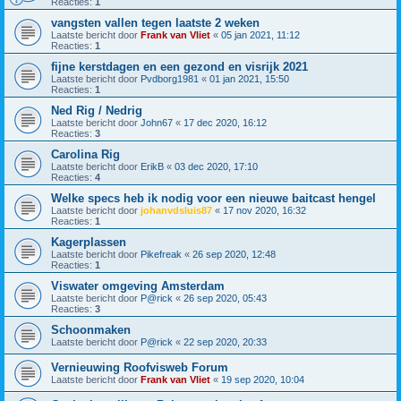
Reacties:
1
vangsten vallen tegen laatste 2 weken
Laatste bericht door
Frank van Vliet
«
05 jan 2021, 11:12
Reacties:
1
fijne kerstdagen en een gezond en visrijk 2021
Laatste bericht door
Pvdborg1981
«
01 jan 2021, 15:50
Reacties:
1
Ned Rig / Nedrig
Laatste bericht door
John67
«
17 dec 2020, 16:12
Reacties:
3
Carolina Rig
Laatste bericht door
ErikB
«
03 dec 2020, 17:10
Reacties:
4
Welke specs heb ik nodig voor een nieuwe baitcast hengel
Laatste bericht door
johanvdsluis87
«
17 nov 2020, 16:32
Reacties:
1
Kagerplassen
Laatste bericht door
Pikefreak
«
26 sep 2020, 12:48
Reacties:
1
Viswater omgeving Amsterdam
Laatste bericht door
P@rick
«
26 sep 2020, 05:43
Reacties:
3
Schoonmaken
Laatste bericht door
P@rick
«
22 sep 2020, 20:33
Vernieuwing Roofvisweb Forum
Laatste bericht door
Frank van Vliet
«
19 sep 2020, 10:04