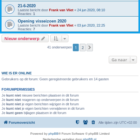
21-6-2020
Laatste bericht door
Frank van Vliet
«
24 jun 2020, 08:10
Reacties:
1
Opening visseizoen 2020
Laatste bericht door
Frank van Vliet
«
03 jun 2020, 22:25
Reacties:
7
Nieuw onderwerp
1
2
Volgende
41 onderwerpen
Ga naar
WIE IS ER ONLINE
Gebruikers op dit forum: Geen geregistreerde gebruikers en 14 gasten
FORUMPERMISSIES
Je
kunt niet
nieuwe berichten plaatsen in dit forum
Je
kunt niet
reageren op onderwerpen in dit forum
Je
kunt niet
je eigen berichten wijzigen in dit forum
Je
kunt niet
je eigen berichten verwijderen in dit forum
Je
kunt geen
bijlagen plaatsen in dit forum
Forumoverzicht
Alle tijden zijn
UTC+02:00
Powered by
phpBB
® Forum Software © phpBB Limited
Nederlandse vertaling door
phpBB.nl
.