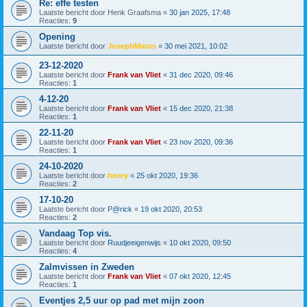
Re: effe testen
Laatste bericht door
Henk Graafsma
«
30 jan 2025, 17:48
Reacties:
9
Opening
Laatste bericht door
JosephMatos
«
30 mei 2021, 10:02
23-12-2020
Laatste bericht door
Frank van Vliet
«
31 dec 2020, 09:46
Reacties:
1
4-12-20
Laatste bericht door
Frank van Vliet
«
15 dec 2020, 21:38
Reacties:
1
22-11-20
Laatste bericht door
Frank van Vliet
«
23 nov 2020, 09:36
Reacties:
1
24-10-2020
Laatste bericht door
henry
«
25 okt 2020, 19:36
Reacties:
2
17-10-20
Laatste bericht door
P@rick
«
19 okt 2020, 20:53
Reacties:
2
Vandaag Top vis.
Laatste bericht door
Ruudjeeigenwijs
«
10 okt 2020, 09:50
Reacties:
4
Zalmvissen in Zweden
Laatste bericht door
Frank van Vliet
«
07 okt 2020, 12:45
Reacties:
1
Eventjes 2,5 uur op pad met mijn zoon