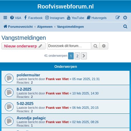
Roofviswebforum.nl
V&A
Facebook
Instagram
YouTube
Huisregels
Z
Forumoverzicht
Algemeen
Vangstmeldingen
o
Vangstmeldingen
e
Zoek
Uitgebreid z
Nieuw onderwerp
k
1
2
Volgende
41 onderwerpen
Onderwerpen
poldermuiter
Laatste bericht door
Frank van Vliet
«
05 mar 2025, 21:31
Reacties:
2
8-2-2025
Laatste bericht door
Frank van Vliet
«
10 feb 2025, 14:30
Reacties:
2
5-02-2025
Laatste bericht door
Frank van Vliet
«
06 feb 2025, 20:15
Reacties:
2
Avondje pelagic
Laatste bericht door
Frank van Vliet
«
02 feb 2025, 08:26
Reacties:
1