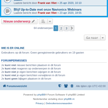
Laatste bericht door
Frank van Vliet
«
25 apr 2020, 10:10
Blijf Up-to-Date met onze Navionics Webinars
Laatste bericht door
Frank van Vliet
«
23 apr 2020, 18:55
Nieuw onderwerp
1
2
3
Volgende
64 onderwerpen
Ga naar
WIE IS ER ONLINE
Gebruikers op dit forum: Geen geregistreerde gebruikers en 19 gasten
FORUMPERMISSIES
Je
kunt niet
nieuwe berichten plaatsen in dit forum
Je
kunt niet
reageren op onderwerpen in dit forum
Je
kunt niet
je eigen berichten wijzigen in dit forum
Je
kunt niet
je eigen berichten verwijderen in dit forum
Je
kunt geen
bijlagen plaatsen in dit forum
Forumoverzicht
Alle tijden zijn
UTC+02:00
Powered by
phpBB
® Forum Software © phpBB Limited
Nederlandse vertaling door
phpBB.nl
.
Privacy
|
Gebruikersvoorwaarden