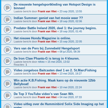
De nieuwste hengelsportkleding van Hotspot Design is
binnen!
Laatste bericht door
Frank van Vliet
«
23 sep 2020, 13:55
Indian Summer: geniet van het mooie weer ??
Laatste bericht door
Frank van Vliet
«
18 sep 2020, 02:06
Predator Battle Ireland 2020, deel 1: the journey begins.
Laatste bericht door
Frank van Vliet
«
18 sep 2020, 01:45
Het nieuwe Honda Magazine is online.
Laatste bericht door
Frank van Vliet
«
15 sep 2020, 22:05
Vers van de Pers bij Zunnebeld Hengelsport
Laatste bericht door
Frank van Vliet
«
08 jul 2020, 08:39
De Iron Claw Phanto-G is terug in 4 kleuren.
Laatste bericht door
rbfoto
«
15 mei 2020, 13:02
Reacties:
1
Video zorgeloos Baitcasten deel 1 en 2. St.MarcFishing
Laatste bericht door
Frank van Vliet
«
13 mei 2020, 19:27
Win actie K.B.Fishing. Maak kans op de nieuwste 12bb
Bellyboat!
Laatste bericht door
Frank van Vliet
«
10 mei 2020, 22:24
De Top 3 YouTube video’s van Sean Wit.
Laatste bericht door
Frank van Vliet
«
04 mei 2020, 07:33
Video uitleg over de Humminbird Solix Side Imaging op het
water.