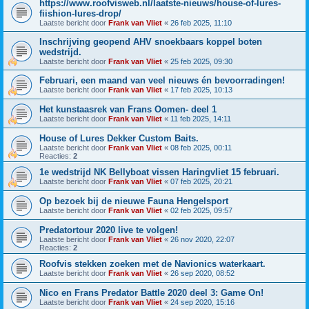
https://www.roofvisweb.nl/laatste-nieuws/house-of-lures-
fiishion-lures-drop/
Laatste bericht door
Frank van Vliet
«
26 feb 2025, 11:10
Inschrijving geopend AHV snoekbaars koppel boten
wedstrijd.
Laatste bericht door
Frank van Vliet
«
25 feb 2025, 09:30
Februari, een maand van veel nieuws én bevoorradingen!
Laatste bericht door
Frank van Vliet
«
17 feb 2025, 10:13
Het kunstaasrek van Frans Oomen- deel 1
Laatste bericht door
Frank van Vliet
«
11 feb 2025, 14:11
House of Lures Dekker Custom Baits.
Laatste bericht door
Frank van Vliet
«
08 feb 2025, 00:11
Reacties:
2
1e wedstrijd NK Bellyboat vissen Haringvliet 15 februari.
Laatste bericht door
Frank van Vliet
«
07 feb 2025, 20:21
Op bezoek bij de nieuwe Fauna Hengelsport
Laatste bericht door
Frank van Vliet
«
02 feb 2025, 09:57
Predatortour 2020 live te volgen!
Laatste bericht door
Frank van Vliet
«
26 nov 2020, 22:07
Reacties:
2
Roofvis stekken zoeken met de Navionics waterkaart.
Laatste bericht door
Frank van Vliet
«
26 sep 2020, 08:52
Nico en Frans Predator Battle 2020 deel 3: Game On!
Laatste bericht door
Frank van Vliet
«
24 sep 2020, 15:16