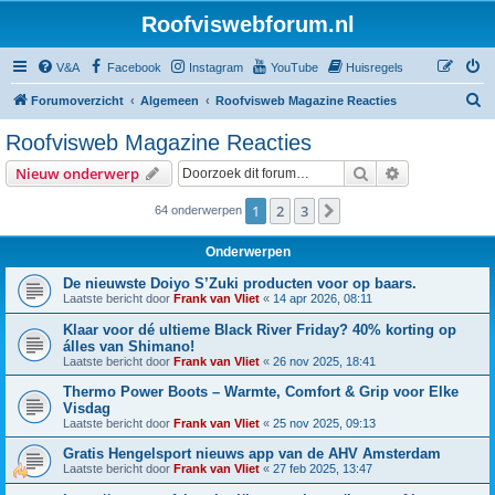
Roofviswebforum.nl
V&A
Facebook
Instagram
YouTube
Huisregels
Z
Forumoverzicht
Algemeen
Roofvisweb Magazine Reacties
o
Roofvisweb Magazine Reacties
e
Zoek
Uitgebreid z
Nieuw onderwerp
k
1
2
3
Volgende
64 onderwerpen
Onderwerpen
De nieuwste Doiyo S’Zuki producten voor op baars.
Laatste bericht door
Frank van Vliet
«
14 apr 2026, 08:11
Klaar voor dé ultieme Black River Friday? 40% korting op
álles van Shimano!
Laatste bericht door
Frank van Vliet
«
26 nov 2025, 18:41
Thermo Power Boots – Warmte, Comfort & Grip voor Elke
Visdag
Laatste bericht door
Frank van Vliet
«
25 nov 2025, 09:13
Gratis Hengelsport nieuws app van de AHV Amsterdam
Laatste bericht door
Frank van Vliet
«
27 feb 2025, 13:47