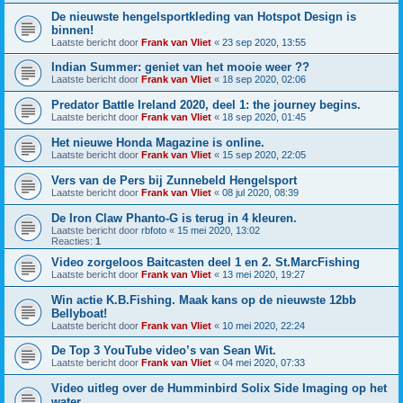
De nieuwste hengelsportkleding van Hotspot Design is
binnen!
Laatste bericht door
Frank van Vliet
«
23 sep 2020, 13:55
Indian Summer: geniet van het mooie weer ??
Laatste bericht door
Frank van Vliet
«
18 sep 2020, 02:06
Predator Battle Ireland 2020, deel 1: the journey begins.
Laatste bericht door
Frank van Vliet
«
18 sep 2020, 01:45
Het nieuwe Honda Magazine is online.
Laatste bericht door
Frank van Vliet
«
15 sep 2020, 22:05
Vers van de Pers bij Zunnebeld Hengelsport
Laatste bericht door
Frank van Vliet
«
08 jul 2020, 08:39
De Iron Claw Phanto-G is terug in 4 kleuren.
Laatste bericht door
rbfoto
«
15 mei 2020, 13:02
Reacties:
1
Video zorgeloos Baitcasten deel 1 en 2. St.MarcFishing
Laatste bericht door
Frank van Vliet
«
13 mei 2020, 19:27
Win actie K.B.Fishing. Maak kans op de nieuwste 12bb
Bellyboat!
Laatste bericht door
Frank van Vliet
«
10 mei 2020, 22:24
De Top 3 YouTube video’s van Sean Wit.
Laatste bericht door
Frank van Vliet
«
04 mei 2020, 07:33
Video uitleg over de Humminbird Solix Side Imaging op het
water.