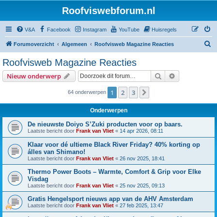
Roofviswebforum.nl
V&A
Facebook
Instagram
YouTube
Huisregels
Z
Forumoverzicht
Algemeen
Roofvisweb Magazine Reacties
o
Roofvisweb Magazine Reacties
e
Zoek
Uitgebreid z
Nieuw onderwerp
k
1
2
3
Volgende
64 onderwerpen
Onderwerpen
De nieuwste Doiyo S’Zuki producten voor op baars.
Laatste bericht door
Frank van Vliet
«
14 apr 2026, 08:11
Klaar voor dé ultieme Black River Friday? 40% korting op
álles van Shimano!
Laatste bericht door
Frank van Vliet
«
26 nov 2025, 18:41
Thermo Power Boots – Warmte, Comfort & Grip voor Elke
Visdag
Laatste bericht door
Frank van Vliet
«
25 nov 2025, 09:13
Gratis Hengelsport nieuws app van de AHV Amsterdam
Laatste bericht door
Frank van Vliet
«
27 feb 2025, 13:47