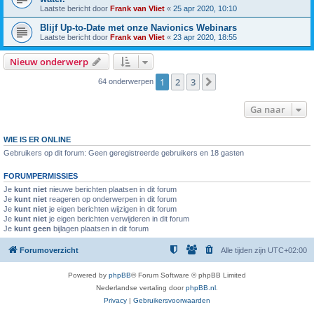
Laatste bericht door
Frank van Vliet
«
25 apr 2020, 10:10
Blijf Up-to-Date met onze Navionics Webinars
Laatste bericht door
Frank van Vliet
«
23 apr 2020, 18:55
Nieuw onderwerp
1
2
3
Volgende
64 onderwerpen
Ga naar
WIE IS ER ONLINE
Gebruikers op dit forum: Geen geregistreerde gebruikers en 18 gasten
FORUMPERMISSIES
Je
kunt niet
nieuwe berichten plaatsen in dit forum
Je
kunt niet
reageren op onderwerpen in dit forum
Je
kunt niet
je eigen berichten wijzigen in dit forum
Je
kunt niet
je eigen berichten verwijderen in dit forum
Je
kunt geen
bijlagen plaatsen in dit forum
Forumoverzicht
Alle tijden zijn
UTC+02:00
Powered by
phpBB
® Forum Software © phpBB Limited
Nederlandse vertaling door
phpBB.nl
.
Privacy
|
Gebruikersvoorwaarden