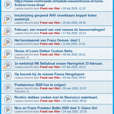
https://www.roofvisweb.nl/laatste-nieuws/house-of-lures-
fiishion-lures-drop/
Laatste bericht door
Frank van Vliet
«
26 feb 2025, 11:10
Inschrijving geopend AHV snoekbaars koppel boten
wedstrijd.
Laatste bericht door
Frank van Vliet
«
25 feb 2025, 09:30
Februari, een maand van veel nieuws én bevoorradingen!
Laatste bericht door
Frank van Vliet
«
17 feb 2025, 10:13
Het kunstaasrek van Frans Oomen- deel 1
Laatste bericht door
Frank van Vliet
«
11 feb 2025, 14:11
House of Lures Dekker Custom Baits.
Laatste bericht door
Frank van Vliet
«
08 feb 2025, 00:11
Reacties:
2
1e wedstrijd NK Bellyboat vissen Haringvliet 15 februari.
Laatste bericht door
Frank van Vliet
«
07 feb 2025, 20:21
Op bezoek bij de nieuwe Fauna Hengelsport
Laatste bericht door
Frank van Vliet
«
02 feb 2025, 09:57
Predatortour 2020 live te volgen!
Laatste bericht door
Frank van Vliet
«
26 nov 2020, 22:07
Reacties:
2
Roofvis stekken zoeken met de Navionics waterkaart.
Laatste bericht door
Frank van Vliet
«
26 sep 2020, 08:52
Nico en Frans Predator Battle 2020 deel 3: Game On!
Laatste bericht door
Frank van Vliet
«
24 sep 2020, 15:16