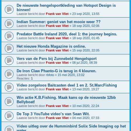
De nieuwste hengelsportkleding van Hotspot Design is
binnen!
Laatste bericht door
Frank van Vliet
«
23 sep 2020, 13:55
Indian Summer: geniet van het mooie weer ??
Laatste bericht door
Frank van Vliet
«
18 sep 2020, 02:06
Predator Battle Ireland 2020, deel 1: the journey begins.
Laatste bericht door
Frank van Vliet
«
18 sep 2020, 01:45
Het nieuwe Honda Magazine is online.
Laatste bericht door
Frank van Vliet
«
15 sep 2020, 22:05
Vers van de Pers bij Zunnebeld Hengelsport
Laatste bericht door
Frank van Vliet
«
08 jul 2020, 08:39
De Iron Claw Phanto-G is terug in 4 kleuren.
Laatste bericht door
rbfoto
«
15 mei 2020, 13:02
Reacties:
1
Video zorgeloos Baitcasten deel 1 en 2. St.MarcFishing
Laatste bericht door
Frank van Vliet
«
13 mei 2020, 19:27
Win actie K.B.Fishing. Maak kans op de nieuwste 12bb
Bellyboat!
Laatste bericht door
Frank van Vliet
«
10 mei 2020, 22:24
De Top 3 YouTube video’s van Sean Wit.
Laatste bericht door
Frank van Vliet
«
04 mei 2020, 07:33
Video uitleg over de Humminbird Solix Side Imaging op het
water.