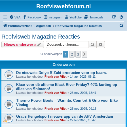
Roofviswebforum.nl
V&A
Facebook
Instagram
YouTube
Huisregels
Z
Forumoverzicht
Algemeen
Roofvisweb Magazine Reacties
o
Roofvisweb Magazine Reacties
e
Zoek
Uitgebreid z
Nieuw onderwerp
k
1
2
3
Volgende
64 onderwerpen
Onderwerpen
De nieuwste Doiyo S’Zuki producten voor op baars.
Laatste bericht door
Frank van Vliet
«
14 apr 2026, 08:11
Klaar voor dé ultieme Black River Friday? 40% korting op
álles van Shimano!
Laatste bericht door
Frank van Vliet
«
26 nov 2025, 18:41
Thermo Power Boots – Warmte, Comfort & Grip voor Elke
Visdag
Laatste bericht door
Frank van Vliet
«
25 nov 2025, 09:13
Gratis Hengelsport nieuws app van de AHV Amsterdam
Laatste bericht door
Frank van Vliet
«
27 feb 2025, 13:47