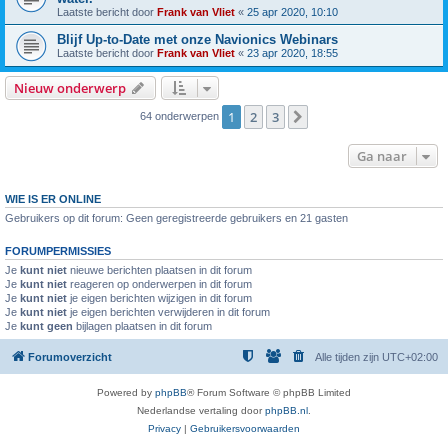
Laatste bericht door
Frank van Vliet
«
25 apr 2020, 10:10
Blijf Up-to-Date met onze Navionics Webinars
Laatste bericht door
Frank van Vliet
«
23 apr 2020, 18:55
Nieuw onderwerp
1
2
3
Volgende
64 onderwerpen
Ga naar
WIE IS ER ONLINE
Gebruikers op dit forum: Geen geregistreerde gebruikers en 21 gasten
FORUMPERMISSIES
Je
kunt niet
nieuwe berichten plaatsen in dit forum
Je
kunt niet
reageren op onderwerpen in dit forum
Je
kunt niet
je eigen berichten wijzigen in dit forum
Je
kunt niet
je eigen berichten verwijderen in dit forum
Je
kunt geen
bijlagen plaatsen in dit forum
Forumoverzicht
Alle tijden zijn
UTC+02:00
Powered by
phpBB
® Forum Software © phpBB Limited
Nederlandse vertaling door
phpBB.nl
.
Privacy
|
Gebruikersvoorwaarden