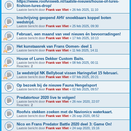
https://www.roofvisweb.nl/laatste-nieuws/house-of-lures-
fiishion-lures-drop/
Laatste bericht door
Frank van Vliet
«
26 feb 2025, 11:10
Inschrijving geopend AHV snoekbaars koppel boten
wedstrijd.
Laatste bericht door
Frank van Vliet
«
25 feb 2025, 09:30
Februari, een maand van veel nieuws én bevoorradingen!
Laatste bericht door
Frank van Vliet
«
17 feb 2025, 10:13
Het kunstaasrek van Frans Oomen- deel 1
Laatste bericht door
Frank van Vliet
«
11 feb 2025, 14:11
House of Lures Dekker Custom Baits.
Laatste bericht door
Frank van Vliet
«
08 feb 2025, 00:11
Reacties:
2
1e wedstrijd NK Bellyboat vissen Haringvliet 15 februari.
Laatste bericht door
Frank van Vliet
«
07 feb 2025, 20:21
Op bezoek bij de nieuwe Fauna Hengelsport
Laatste bericht door
Frank van Vliet
«
02 feb 2025, 09:57
Predatortour 2020 live te volgen!
Laatste bericht door
Frank van Vliet
«
26 nov 2020, 22:07
Reacties:
2
Roofvis stekken zoeken met de Navionics waterkaart.
Laatste bericht door
Frank van Vliet
«
26 sep 2020, 08:52
Nico en Frans Predator Battle 2020 deel 3: Game On!
Laatste bericht door
Frank van Vliet
«
24 sep 2020, 15:16