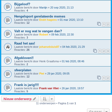
Bijgeloof?
Laatste bericht door
Martijn
«
20 sep 2020, 21:13
Reacties:
4
Hengelsport gerelateerde memes
Laatste bericht door
Endri hagens
«
01 mar 2020, 13:10
Reacties:
12
1
2
Valt er nog wat te vangen dan?
Laatste bericht door
Robert
«
09 feb 2020, 22:30
Reacties:
3
Raad het aas!
Laatste bericht door
johanvdsluis87
«
04 feb 2020, 21:29
Reacties:
26
1
2
3
Afgekloven!!
Laatste bericht door
Henk Graafsma
«
01 feb 2020, 08:46
Reacties:
2
sfeerplaten
Laatste bericht door
Piet
«
29 jan 2020, 09:05
Reacties:
12
1
2
Frank is jarig!!!!
Laatste bericht door
Frank van Vliet
«
26 jan 2020, 19:57
Reacties:
5
Nieuw onderwerp
11 onderwerpen • Pagina
1
van
1
Ga naar