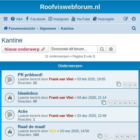
Roofviswebforum.nl
V&A
Facebook
Instagram
YouTube
Huisregels
Z
Forumoverzicht
Algemeen
Kantine
o
Kantine
e
Zoek
Uitgebreid z
Nieuw onderwerp
k
11 onderwerpen • Pagina
1
van
1
Onderwerpen
PR prikbord!
Laatste bericht door
Frank van Vliet
«
03 feb 2025, 19:05
Reacties:
22
1
2
3
Ideeënbus
Laatste bericht door
Frank van Vliet
«
04 dec 2020, 21:14
Reacties:
50
1
2
3
4
5
6
Actie
Laatste bericht door
Frank van Vliet
«
03 dec 2020, 12:48
Reacties:
1
Raad de maat!
Laatste bericht door
Rick
«
23 nov 2020, 14:50
Reacties:
104
1
8
9
10
11
…